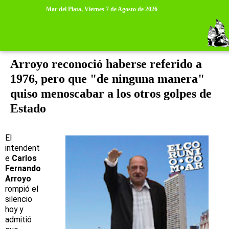
>
>
Mar del Plata,
Viernes 7 de Agosto de 2026
domingo, 31 de julio de 2016
Arroyo reconoció haberse referido a
1976, pero que "de ninguna manera"
quiso menoscabar a los otros golpes de
Estado
El
intendent
e
Carlos
Fernando
Arroyo
rompió el
silencio
hoy y
admitió