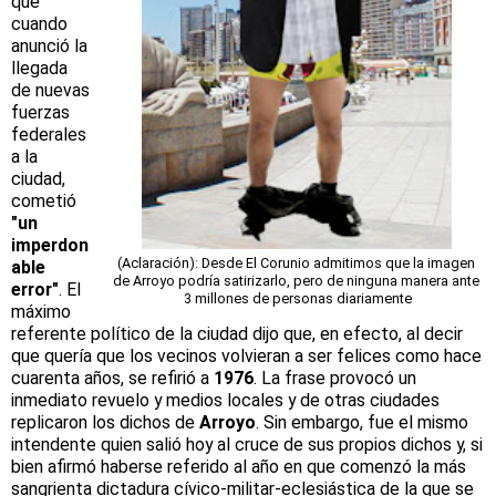
que
cuando
anunció la
llegada
de nuevas
fuerzas
federales
a la
ciudad,
cometió
"un
imperdon
(Aclaración): Desde El Corunio admitimos que la imagen
able
de Arroyo podría satirizarlo, pero de ninguna manera ante
error"
. El
3 millones de personas diariamente
máximo
referente político de la ciudad dijo que, en efecto, al decir
que quería que los vecinos volvieran a ser felices como hace
cuarenta años, se refirió a
1976
. La frase provocó un
inmediato revuelo y medios locales y de otras ciudades
replicaron los dichos de
Arroyo
. Sin embargo, fue el mismo
intendente quien salió hoy al cruce de sus propios dichos y, si
bien afirmó haberse referido al año en que comenzó la más
sangrienta dictadura cívico-militar-eclesiástica de la que se