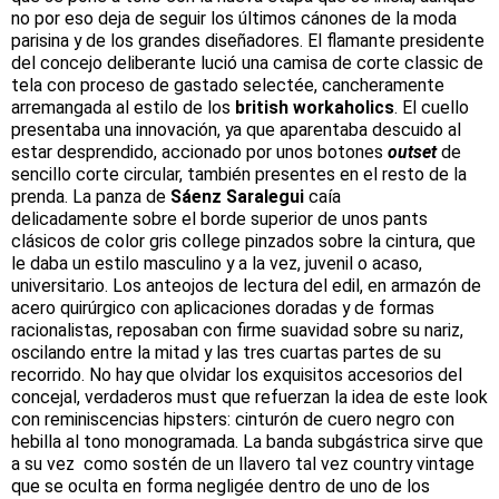
no por eso deja de seguir los últimos cánones de la moda
parisina y de los grandes diseñadores. El flamante presidente
del concejo deliberante lució una camisa de corte classic de
tela con proceso de gastado selectée, cancheramente
arremangada al estilo de los
british workaholics
. El cuello
presentaba una innovación, ya que aparentaba descuido al
estar desprendido, accionado por unos botones
outset
de
sencillo corte circular, también presentes en el resto de la
prenda. La panza de
Sáenz Saralegui
caía
delicadamente sobre el borde superior de unos pants
clásicos de color gris college pinzados sobre la cintura, que
le daba un estilo masculino y a la vez, juvenil o acaso,
universitario. Los anteojos de lectura del edil, en armazón de
acero quirúrgico con aplicaciones doradas y de formas
racionalistas, reposaban con firme suavidad sobre su nariz,
oscilando entre la mitad y las tres cuartas partes de su
recorrido. No hay que olvidar los exquisitos accesorios del
concejal, verdaderos must que refuerzan la idea de este look
con reminiscencias hipsters: cinturón de cuero negro con
hebilla al tono monogramada. La banda subgástrica sirve que
a su vez como sostén de un llavero tal vez country vintage
que se oculta en forma negligée dentro de uno de los