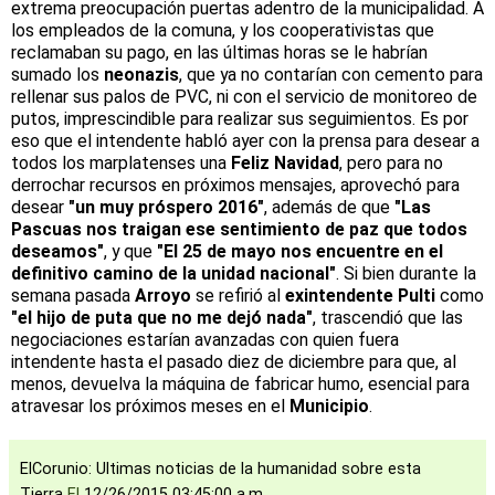
extrema preocupación puertas adentro de la municipalidad. A
los empleados de la comuna, y los cooperativistas que
reclamaban su pago, en las últimas horas se le habrían
sumado los
neonazis
, que ya no contarían con cemento para
rellenar sus palos de PVC, ni con el servicio de monitoreo de
putos, imprescindible para realizar sus seguimientos. Es por
eso que el intendente habló ayer con la prensa para desear a
todos los marplatenses una
Feliz Navidad
, pero para no
derrochar recursos en próximos mensajes, aprovechó para
desear
"un muy próspero 2016"
, además de que
"Las
Pascuas nos traigan ese sentimiento de paz que todos
deseamos"
, y que
"El 25 de mayo nos encuentre en el
definitivo camino de la unidad nacional"
. Si bien durante la
semana pasada
Arroyo
se refirió al
exintendente Pulti
como
"el hijo de puta que no me dejó nada"
, trascendió que las
negociaciones estarían avanzadas con quien fuera
intendente hasta el pasado diez de diciembre para que, al
menos, devuelva la máquina de fabricar humo, esencial para
atravesar los próximos meses en el
Municipio
.
ElCorunio: Ultimas noticias de la humanidad sobre esta
Tierra
El
12/26/2015 03:45:00 a.m.