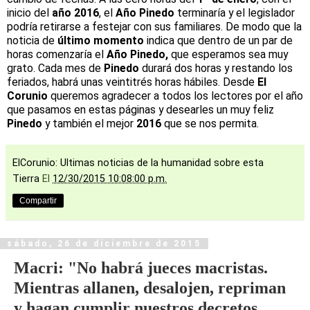
inicio del
año 2016
, el
Año Pinedo
terminaría y el legislador
podría retirarse a festejar con sus familiares. De modo que la
noticia de
último momento
indica que dentro de un par de
horas comenzaría el
Año Pinedo,
que esperamos sea muy
grato. Cada mes de
Pinedo
durará dos horas y restando los
feriados, habrá unas veintitrés horas hábiles. Desde
El
Corunio
queremos agradecer a todos los lectores por el año
que pasamos en estas páginas y desearles un muy feliz
Pinedo
y también el mejor
2016
que se nos permita.
ElCorunio: Ultimas noticias de la humanidad sobre esta
Tierra
El
12/30/2015 10:08:00 p.m.
Compartir
sábado, 26 de diciembre de 2015
Macri: "No habrá jueces macristas.
Mientras allanen, desalojen, repriman
y hagan cumplir nuestros decretos,