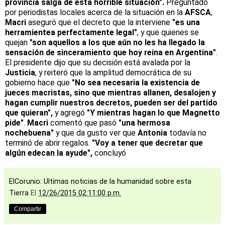
provincia salga de esta horrible situación".
Preguntado
por periodistas locales acerca de la situación en la
AFSCA
,
Macri
aseguró que el decreto que la interviene
"es una
herramientea perfectamente legal"
, y que quienes se
quejan
"son aquellos a los que aún no les ha llegado la
sensación de sinceramiento que hoy reina en Argentina"
.
El presidente dijo que su decisión está avalada por la
Justicia
, y reiteró que la amplitud democrática de su
gobierno hace que
"No sea necesaria la existencia de
jueces macristas, sino que mientras allanen, desalojen y
hagan cumplir nuestros decretos, pueden ser del partido
que quieran",
y agregó
"Y mientras hagan lo que Magnetto
pide"
.
Macri
comentó que pasó
"una hermosa
nochebuena"
y que da gusto ver que
Antonia
todavía no
terminó de abrir regalos.
"Voy a tener que decretar que
algún edecan la ayude",
concluyó
ElCorunio: Ultimas noticias de la humanidad sobre esta
Tierra
El
12/26/2015 02:11:00 p.m.
Compartir