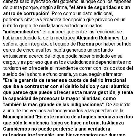
cabeza salió eyectado del gobierno, aunque con los tapones
de punta porque, según afirma,
"el área de seguridad es un
antro de corrupción"
. Pero como un dato adicional,
podemos citar la verdadera decepción que provocó en un
nutrido grupo de ciudadanos autodenominados
"independientes"
el conocer que entre las renuncias se
había producido la de la mediática
Alejandra Rubianes
. La
señora, que integraba el equipo de
Razona
por haber sufrido
cerca de cinco asaltos, había generado un profundo
entusiasmo acerca de lo que podía haber brindado en su
cargo, y es por eso que estos ciudadanos independientes no
tardaron en ofrecerle al intendente correr con los costos del
sueldo de la ahora exfuncionaria, ya que, según afirmaron:
"Era la garantía de tener esa cuota de delirio irracional
que iba a contrastar con el delirio básico y casi aburrido
que parece que puede ofrecer esta nueva gestión, y tenía
la capacidad de provocar la mayor hilaridad, como
también la más grande de las indignaciones"
. De acuerdo
a uno de los vecinos autoconvocados a las puertas de la
Municipalidad "En este marco de ataques neonazis en los
que sólo la violencia física se hace notoria, la Alianza
Cambiemos no puede perderse a una verdadera
puteadora irrefrenable, una hierveconejos que duerme