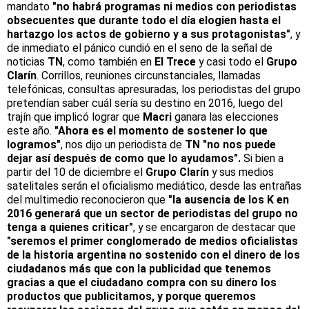
mandato
"no habrá programas ni medios con periodistas
obsecuentes que durante todo el día elogien hasta el
hartazgo los actos de gobierno y a sus protagonistas"
, y
de inmediato el pánico cundió en el seno de la señal de
noticias
TN
, como también en
El Trece
y casi todo el
Grupo
Clarín
. Corrillos, reuniones circunstanciales, llamadas
telefónicas, consultas apresuradas, los periodistas del grupo
pretendían saber cuál sería su destino en 2016, luego del
trajín que implicó lograr que
Macri
ganara las elecciones
este año.
"Ahora es el momento de sostener lo que
logramos"
, nos dijo un periodista de
TN "no nos puede
dejar así después de como que lo ayudamos".
Si bien a
partir del 10 de diciembre el
Grupo Clarín
y sus medios
satelitales serán el oficialismo mediático, desde las entrañas
del multimedio reconocieron que
"la ausencia de los K en
2016 generará que un sector de periodistas del grupo no
tenga a quienes criticar"
, y se encargaron de destacar que
"seremos el primer conglomerado de medios oficialistas
de la historia argentina no sostenido con el dinero de los
ciudadanos más que con la publicidad que tenemos
gracias a que el ciudadano compra con su dinero los
productos que publicitamos, y porque queremos