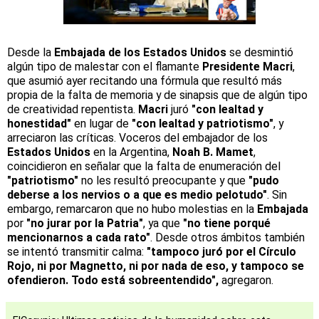
Desde la
Embajada de los Estados Unidos
se desmintió
algún tipo de malestar con el flamante
Presidente Macri
,
que asumió ayer recitando una fórmula que resultó más
propia de la falta de memoria y de sinapsis que de algún tipo
de creatividad repentista.
Macri
juró
"con lealtad y
honestidad"
en lugar de
"con lealtad y patriotismo"
, y
arreciaron las críticas. Voceros del embajador de los
Estados Unidos
en la Argentina,
Noah B. Mamet
,
coincidieron en señalar que la falta de enumeración del
"patriotismo"
no les resultó preocupante y que
"pudo
deberse a los nervios o a que es medio pelotudo"
. Sin
embargo, remarcaron que no hubo molestias en la
Embajada
por
"no jurar por la Patria"
, ya que
"no tiene porqué
mencionarnos a cada rato"
. Desde otros ámbitos también
se intentó transmitir calma:
"tampoco juró por el Círculo
Rojo, ni por Magnetto, ni por nada de eso, y tampoco se
ofendieron. Todo está sobreentendido",
agregaron.