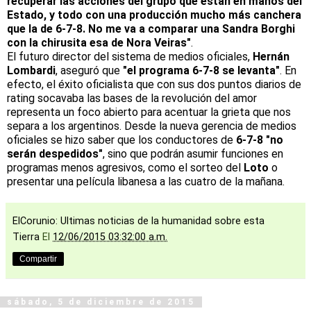
recuperar las acciones del grupo que están en manos del
Estado, y todo con una producción mucho más canchera
que la de 6-7-8. No me va a comparar una Sandra Borghi
con la chirusita esa de Nora Veiras"
.
El futuro director del sistema de medios oficiales,
Hernán
Lombardi
, aseguró que
"el programa 6-7-8 se levanta"
. En
efecto, el éxito oficialista que con sus dos puntos diarios de
rating socavaba las bases de la revolución del amor
representa un foco abierto para acentuar la grieta que nos
separa a los argentinos. Desde la nueva gerencia de medios
oficiales se hizo saber que los conductores de
6-7-8 "no
serán despedidos"
, sino que podrán asumir funciones en
programas menos agresivos, como el sorteo del
Loto
o
presentar una película libanesa a las cuatro de la mañana.
ElCorunio: Ultimas noticias de la humanidad sobre esta
Tierra
El
12/06/2015 03:32:00 a.m.
Compartir
sábado, 5 de diciembre de 2015