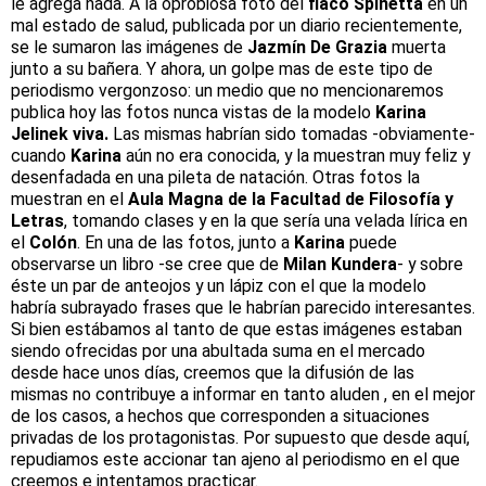
le agrega nada. A la oprobiosa foto del
flaco Spinetta
en un
mal estado de salud, publicada por un diario recientemente,
se le sumaron las imágenes de
Jazmín De Grazia
muerta
junto a su bañera. Y ahora, un golpe mas de este tipo de
periodismo vergonzoso: un medio que no mencionaremos
publica hoy las fotos nunca vistas de la modelo
Karina
Jelinek viva.
Las mismas habrían sido tomadas -obviamente-
cuando
Karina
aún no era conocida, y la muestran muy feliz y
desenfadada en una pileta de natación. Otras fotos la
muestran en el
Aula Magna de la Facultad de Filosofía y
Letras
, tomando clases y en la que sería una velada lírica en
el
Colón
. En una de las fotos, junto a
Karina
puede
observarse un libro -se cree que de
Milan Kundera
- y sobre
éste un par de anteojos y un lápiz con el que la modelo
habría subrayado frases que le habrían parecido interesantes.
Si bien estábamos al tanto de que estas imágenes estaban
siendo ofrecidas por una abultada suma en el mercado
desde hace unos días, creemos que la difusión de las
mismas no contribuye a informar en tanto aluden , en el mejor
de los casos, a hechos que corresponden a situaciones
privadas de los protagonistas. Por supuesto que desde aquí,
repudiamos este accionar tan ajeno al periodismo en el que
creemos e intentamos practicar.