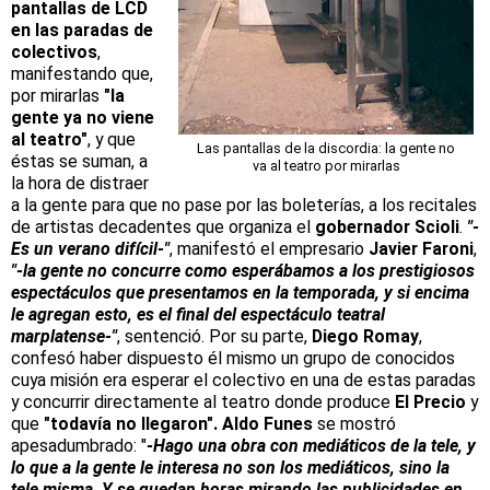
pantallas de LCD
en las paradas de
colectivos
,
manifestando que,
por mirarlas
"la
gente ya no viene
al teatro"
, y que
Las pantallas de la discordia: la gente no
éstas se suman, a
va al teatro por mirarlas
la hora de distraer
a la gente para que no pase por las boleterías, a los recitales
de artistas decadentes que organiza el
gobernador Scioli
.
"-
Es un verano difícil-"
, manifestó el empresario
Javier Faroni
,
"-la gente no concurre como esperábamos a los prestigiosos
espectáculos que presentamos en la temporada, y si encima
le agregan esto, es el final del espectáculo teatral
marplatense-"
, sentenció. Por su parte,
Diego Romay
,
confesó haber dispuesto él mismo un grupo de conocidos
cuya misión era esperar el colectivo en una de estas paradas
y concurrir directamente al teatro donde produce
El Precio
y
que
"todavía no llegaron". Aldo Funes
se mostró
apesadumbrado: "
-Hago una obra con mediáticos de la tele, y
lo que a la gente le interesa no son los mediáticos, sino la
tele misma. Y se quedan horas mirando las publicidades en