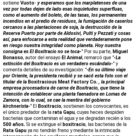
sotiene
Vuoto
-
y esperamos que los marplatenses de una
vez por todas dejen de lado esas inquietudes superfluas,
como el aumento del boleto, de las tasas, los permanentes
incendios en el predio de residuos, la fumigación de caseríos
cercanos a las plantaciones de soja, la destrucción de la
Reserva Puerto por parte de Aldosivi, Pulti y Pezzati y cosas
así, para enfocarse a esta realidad que verdaderamente pone
en riesgo nuestra integridad como planeta. Hoy nuestra
consigna es El Boxitracio no se toca-"
Por su parte,
Miguel
Bonasso
, autor del ensayo
El Animal
, remarcó que
"-La
extinción del Boxitracio es un verdadero escándalo-"
y
comenta detalles de su investigación:
"-En su último viaje
por Oriente, la presidenta recibió y se sacó esta foto con el
titular de la
Boxitracious Meat Factory Co.
, la principal
empresa procesadora de carne de Boxitracio, que tiene la
intención de establecer una planta faenadora en Lomas de
Zamora, con lo cual, se cae la mentira del gobierno
kirchnerista-"
El
Boxitracio
, sostienen los convocantes, es
el único predador de la
rata Gapu
, cuyas heces despiden
bacterias que contaminan el agua y se degradan recién a los
500 años.
Si se extingue el
boxitracio
, las bacterias de la
Rata Gapu
ya no tendrán freno y mediante la intrincada