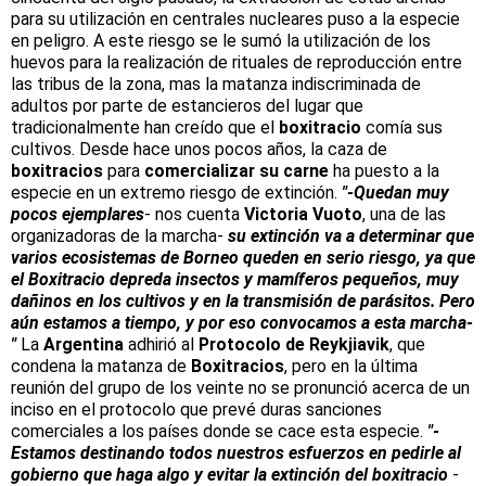
para su utilización en centrales nucleares puso a la especie
en peligro. A este riesgo se le sumó la utilización de los
huevos para la realización de rituales de reproducción entre
las tribus de la zona, mas la matanza indiscriminada de
adultos por parte de estancieros del lugar que
tradicionalmente han creído que el
boxitracio
comía sus
cultivos. Desde hace unos pocos años, la caza de
boxitracios
para
comercializar su carne
ha puesto a la
especie en un extremo riesgo de extinción.
"-Quedan muy
pocos ejemplares
- nos cuenta
Victoria Vuoto
, una de las
organizadoras de la marcha-
su extinción va a determinar que
varios ecosistemas de Borneo queden en serio riesgo, ya que
el Boxitracio depreda insectos y mamíferos pequeños, muy
dañinos en los cultivos y en la transmisión de parásitos. Pero
aún estamos a tiempo, y por eso convocamos a esta marcha-
"
La
Argentina
adhirió al
Protocolo de Reykjiavik
, que
condena la matanza de
Boxitracios
, pero en la última
reunión del grupo de los veinte no se pronunció acerca de un
inciso en el protocolo que prevé duras sanciones
comerciales a los países donde se cace esta especie.
"-
Estamos destinando todos nuestros esfuerzos en pedirle al
gobierno que haga algo y evitar la extinción del boxitracio
-