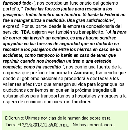
funcionó todo-",
nos contaba un funcionario del gobierno
porteño,
"-Todas las fuerzas juntas para rescatar a los
pasajeros. Todos hombro con hombro. Si hasta la Federal no
fue a mangar pizza a mediodía. Una gran satisfacción-"
,
expresó. Por su parte, desde la empresa concesionaria del
servicio,
TBA
, dejaron ver también su beneplácito:
"-A la hora
de currar sin invertir un centavo, es muy bueno sentirse
apoyados en las fuerzas de seguridad que no dudarán en
rescatar a los pasajeros de entre los hierros en caso de un
accidente, como tampoco lo harán en caso de tener que
reprimir cuando nos incendian un tren o una estación
completa, como ha sucedido-"
, nos confió una fuente de la
empresa que prefirió el anonimato. Asimismo, trascendió que
desde el gobierno nacional se procederá a destacar a los
valientes efectivos que arriesgan su vida para lograr que los
ciudadanos confiemos en que en la próxima tragedia allí
estarán ellos para transportarnos a hospitales y morgues a la
espera de reunirnos con nuestros familiares.
ElCorunio: Ultimas noticias de la humanidad sobre esta
Tierra
El
2/23/2012 12:56:00 p.m.
No hay comentarios. :