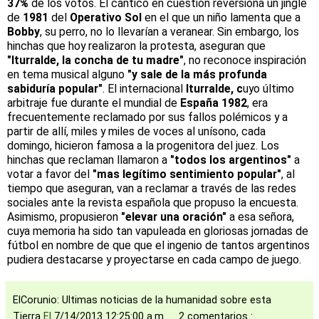
37%
de los votos. El cántico en cuestión reversiona un jingle
de
1981
del
Operativo Sol
en el que un niño lamenta que a
Bobby
, su perro, no lo llevarían a veranear. Sin embargo, los
hinchas que hoy realizaron la protesta, aseguran que
"Iturralde, la concha de tu madre"
, no reconoce inspiración
en tema musical alguno
"y sale de la más profunda
sabiduría popular"
. El internacional
Iturralde, c
uyo último
arbitraje fue durante el mundial de
España 1982
, era
frecuentemente reclamado por sus fallos polémicos y a
partir de allí, miles y miles de voces al unísono, cada
domingo, hicieron famosa a la progenitora del juez. Los
hinchas que reclaman llamaron a
"todos los argentinos"
a
votar a favor del
"mas legítimo sentimiento popular"
, al
tiempo que aseguran, van a reclamar a través de las redes
sociales ante la revista española que propuso la encuesta.
Asimismo, propusieron
"elevar una oración"
a esa señora,
cuya memoria ha sido tan vapuleada en gloriosas jornadas de
fútbol en nombre de que que el ingenio de tantos argentinos
pudiera destacarse y proyectarse en cada campo de juego.
ElCorunio: Ultimas noticias de la humanidad sobre esta
Tierra
El
7/14/2013 12:25:00 a.m.
2 comentarios :