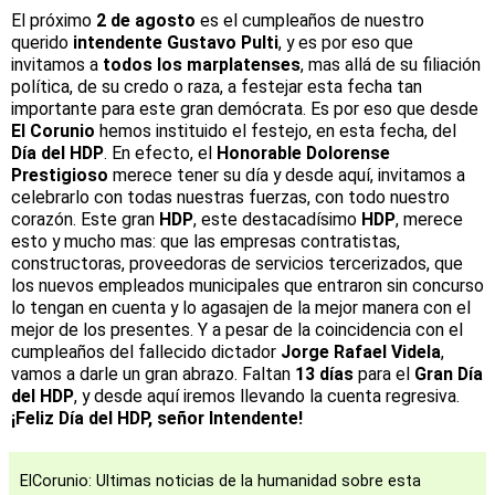
El próximo
2 de agosto
es el cumpleaños de nuestro
querido
intendente Gustavo Pulti
, y es por eso que
invitamos a
todos los marplatenses
, mas allá de su filiación
política, de su credo o raza, a festejar esta fecha tan
importante para este gran demócrata. Es por eso que desde
El Corunio
hemos instituido el festejo, en esta fecha, del
Día del HDP
. En efecto, el
Honorable Dolorense
Prestigioso
merece tener su día y desde aquí, invitamos a
celebrarlo con todas nuestras fuerzas, con todo nuestro
corazón. Este gran
HDP
, este destacadísimo
HDP
,
merece
esto y mucho mas: que las empresas contratistas,
constructoras, proveedoras de servicios tercerizados, que
los nuevos empleados municipales que entraron sin concurso
lo tengan en cuenta y lo agasajen de la mejor manera con el
mejor de los presentes. Y a pesar de la coincidencia con el
cumpleaños del fallecido dictador
Jorge Rafael Videla
,
vamos a darle un gran abrazo. Faltan
13 días
para el
Gran Día
del HDP
, y desde aquí iremos llevando la cuenta regresiva.
¡Feliz Día del HDP, señor Intendente!
ElCorunio: Ultimas noticias de la humanidad sobre esta