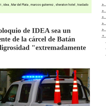
ri
,
idea
,
Mar del Plata
,
marcos gutierrez
,
sheraton hotel
,
traslado
oloquio de IDEA sea un
te de la cárcel de Batán
eligrosidad "extremadamente