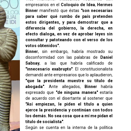
empresarios en el
Coloquio de Idea
,
Hermes
Binner
manifestó que éstas
"son necesarias
para saber qué rumbo de país pretenden
estos dirigentes, y para demostrar que a
diferencia del gobierno, la derecha, en
efecto dialoga, en vez de aprobar leyes sin
consultar y patoteando con el verso de los
votos obtenidos".
Binner
, sin embargo, habría mostrado su
disconformidad con las palabras de
Daniel
Sabsay
, a las que habría calificado de
"innecesario exabrupto"
. El constitucionalista
demandó ante empresarios que lo aplaudieron,
"que la presidenta muestre su título de
abogada"
. Ante allegados,
Binner
habría
expresado que
"de ninguna manera"
estaría
de acuerdo con el disertante al sostener que
"Así empiezan, le piden el título a quien
ejerce la presidencia y continúan con todos
los demás. No sea cosa que a mí me pidan el
título de socialista"
.
Según se cuenta en la interna de la política