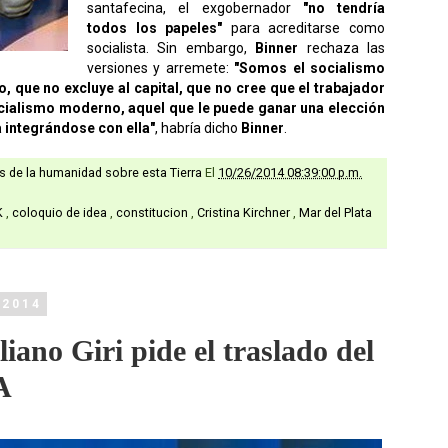
santafecina, el exgobernador
"no tendría
todos los papeles"
para acreditarse como
socialista. Sin embargo,
Binner
rechaza las
versiones y arremete:
"Somos el socialismo
 que no excluye al capital, que no cree que el trabajador
ocialismo moderno, aquel que le puede ganar una elección
 integrándose con ella"
, habría dicho
Binner
.
as de la humanidad sobre esta Tierra
El
10/26/2014 08:39:00 p.m.
K
,
coloquio de idea
,
constitucion
,
Cristina Kirchner
,
Mar del Plata
 2014
iano Giri pide el traslado del
A