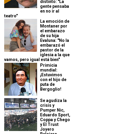
distinto: "La
gente pensaba
en no ir al
teatro"
La emoción de
Montaner por
el embarazo
de su hija
Evaluna: "No la
embarazó el
pastor de la
iglesia a la que
vamos, pero igual está bien"
Primicia
mundial:
¡Estuvimos
con el hijo de
puta de
Bergoglio!
Se agudiza la
crisis y
Pumper Nic,
Eduardo Sport,
Coppa y Chego
y El Trust
Joyero