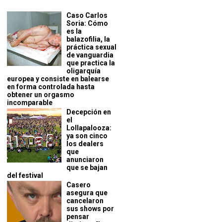
Caso Carlos
Soria: Cómo
es la
balazofilia, la
práctica sexual
de vanguardia
que practica la
oligarquía
europea y consiste en balearse
en forma controlada hasta
obtener un orgasmo
incomparable
Decepción en
el
Lollapalooza:
ya son cinco
los dealers
que
anunciaron
que se bajan
del festival
Casero
asegura que
cancelaron
sus shows por
pensar