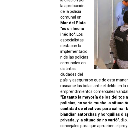
la aprobación
de la policía
comunal en
Mar del Plata
"es un hecho
inédito"
. Los
especialistas
destacan la
implementació
n de las policías
comunales en
distintas
ciudades del
país, y aseguraron que de esta maner
rascarse las bolas ante el delito en l
emprendimientos comerciales vandali
"En tanto la mayoría de los delitos 
policías, no varía mucho la situació
cantidad de efectivos para calmar 
blandían antorchas y horquillas dis
privada, y la situación no varió"
, dij
concejales para que aprueben el pro