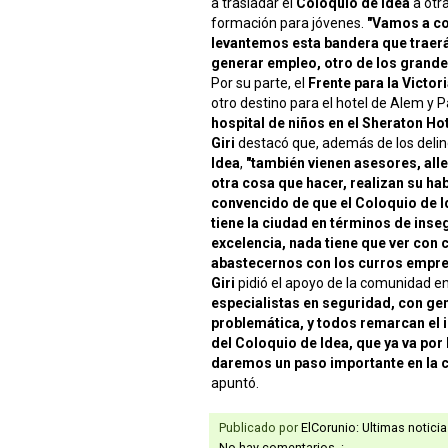
a trasladar el
Coloquio de Idea
a otr
formación para jóvenes.
"Vamos a co
levantemos esta bandera que traerá
generar empleo, otro de los grande
Por su parte, el
Frente para la Victor
otro destino para el hotel de Alem y 
hospital de niños en el Sheraton Ho
Giri
destacó que, además de los delinc
Idea
,
"también vienen asesores, all
otra cosa que hacer, realizan su hab
convencido de que el Coloquio de I
tiene la ciudad en términos de inseg
excelencia, nada tiene que ver con
abastecernos con los curros empre
Giri
pidió el apoyo de la comunidad e
especialistas en seguridad, con gen
problemática, y todos remarcan el 
del Coloquio de Idea, que ya va por 
daremos un paso importante en la 
apuntó.
Publicado por
ElCorunio: Ultimas notici
No hay comentarios. :