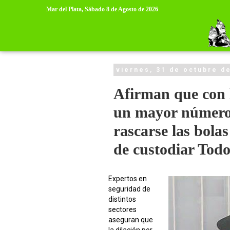
>
>
Mar del Plata,
Sábado 8 de Agosto de 2026
viernes, 31 de octubre d
Afirman que con 
un mayor número d
rascarse las bolas
de custodiar Tod
Expertos en
seguridad de
distintos
sectores
aseguran que
la dilación por