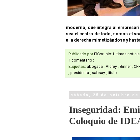
moderno, que integra al empresario,
sea el centro de todo, somos el s
a la derecha mimetizándose y hasta
Publicado por
ElCorunio: Ultimas notici
1 comentario :
Etiquetas:
abogada
,
Aldrey
,
Binner
,
CF
,
presidenta
,
sabsay
,
titulo
sábado, 25 de octubre de
Inseguridad: Emil
Coloquio de IDE