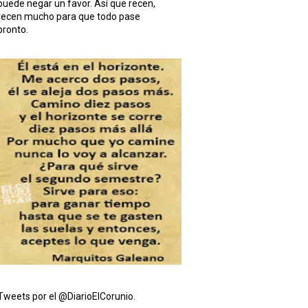
puede negar un favor. Así que recen,
recen mucho para que todo pase
pronto.
Tweets por el @DiarioElCorunio.