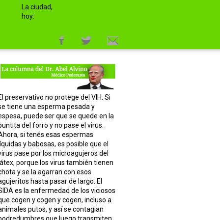
La ciudad,
hoy:
El preservativo no protege del VIH. Si
se tiene una esperma pesada y
espesa, puede ser que se quede en la
puntita del forro y no pase el virus.
Ahora, si tenés esas espermas
líquidas y babosas, es posible que el
virus pase por los microagujeros del
látex, porque los virus también tienen
chota y se la agarran con esos
agujeritos hasta pasar de largo. El
SIDA es la enfermedad de los viciosos
que cogen y cogen y cogen, incluso a
animales putos, y así se contagian
podredumbres que luego transmiten