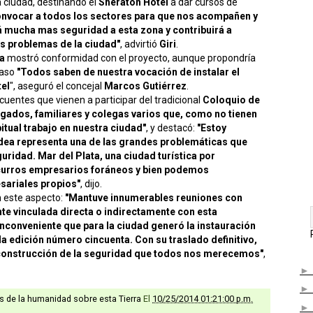
a ciudad, destinando el
Sheraton Hotel
a dar cursos de
nvocar a todos los sectores para que nos acompañen y
 mucha mas seguridad a esta zona y contribuirá a
s problemas de la ciudad"
, advirtió
Giri
.
ia
mostró conformidad con el proyecto, aunque propondría
Paso
"Todos saben de nuestra vocación de instalar el
tel
", aseguró el concejal
Marcos Gutiérrez
.
uentes que vienen a participar del tradicional
Coloquio de
egados, familiares y colegas varios que, como no tienen
itual trabajo en nuestra ciudad"
, y destacó:
"Estoy
dea representa una de las grandes problemáticas que
uridad. Mar del Plata, una ciudad turística por
 curros empresarios foráneos y bien podemos
sariales propios"
, dijo.
n este aspecto:
"Mantuve innumerables reuniones con
te vinculada directa o indirectamente con esta
inconveniente que para la ciudad generó la instauración
la edición número cincuenta. Con su traslado definitivo,
construcción de la seguridad que todos nos merecemos"
,
as de la humanidad sobre esta Tierra
El
10/25/2014 01:21:00 p.m.