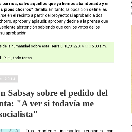
s barrios, salvo aquellos que ya hemos abandonado y en
os pibes chorros"
, detalló. En tanto, la oposición define las
e en el recinto a partir del proyecto: si aprobarlo a dos
chorro, aprobar y aplaudir, aprobar y decirle a la prensa que
veniente abstención sabiendo que con los votos de los
 su aprobación.
as de la humanidad sobre esta Tierra
El
10/31/2014 11:15:00 a.m.
l
,
Pulti
,
todo tartas
e 2014
on Sabsay sobre el pedido del
enta: "A ver si todavía me
socialista"
Tras mantener incesantes reuniones con