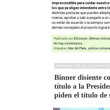
imprescindible para cuidar nuestro
los que ya eligen intendente entre l
distintas posturas que pueden adoptars
manos, aprobar y salir a pegarle a un 
no están de acuerdo o la siempre con
demás concejales el proyecto logrará
Publicado por
ElCorunio: Ultimas notici
No hay comentarios. :
Etiquetas:
Mar del Plata
,
policia comuna
domingo, 26 de octubre d
Binner disiente c
título a la Presid
piden el título de 