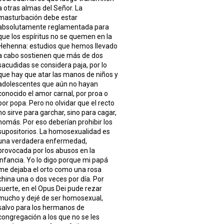
a otras almas del Señor. La
masturbación debe estar
absolutamente reglamentada para
que los espíritus no se quemen en la
Hehenna: estudios que hemos llevado
a cabo sostienen que más de dos
sacudidas se considera paja, por lo
que hay que atar las manos de niños y
adolescentes que aún no hayan
conocido el amor carnal, por proa o
por popa. Pero no olvidar que el recto
no sirve para garchar, sino para cagar,
nomás. Por eso deberían prohibir los
supositorios. La homosexualidad es
una verdadera enfermedad,
provocada por los abusos en la
infancia. Yo lo digo porque mi papá
me dejaba el orto como una rosa
china una o dos veces por día. Por
suerte, en el Opus Dei pude rezar
mucho y dejé de ser homosexual,
salvo para los hermanos de
congregación a los que no se les