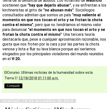
tema de la denuncia de abusos. Los votantes de
Mauricio
sostienen que
"hay que dejarlo abusar"
, y se enfrentan a los
kirchneristas al grito de
"no abusan más"
. Sociólogos
consultados admiten que somos un país
"muy valiente al
momento en que nos tocan el orto y se frotan la chota
contra el mismo"
, pero que no tendríamos el mismo valor
para denunciar
"el momento en que nos tocan el orto y se
frotan la chota contra el mismo"
. Una tercera teoría
destacaría que, pese a cualquier aproximación razonable, nos
gusta que nos froten por la cara y por las partes la chota
venosa y lista a fluir su lava blanca porque así seríamos
elogiados por los principales violadores del mundo reunidos
en el
V-20.
ElCorunio: Ultimas noticias de la humanidad sobre esta
Tierra
El
12/18/2018 01:11:00 a.m.
Compartir
domingo, 16 de diciembre de 2018