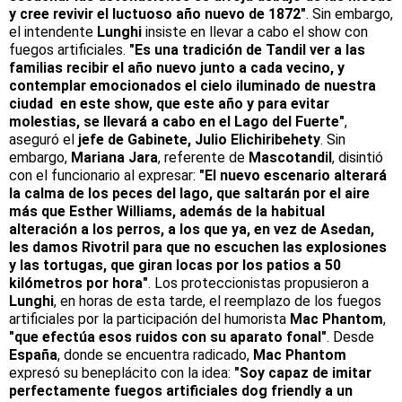
y cree revivir el luctuoso año nuevo de 1872"
. Sin embargo,
el intendente
Lunghi
insiste en llevar a cabo el show con
fuegos artificiales.
"Es una tradición de Tandil ver a las
familias recibir el año nuevo junto a cada vecino, y
contemplar emocionados el cielo
iluminado
de nuestra
ciudad en este show, que este año y para evitar
molestias, se llevará a cabo en el Lago del Fuerte"
,
aseguró el
jefe de Gabinete, Julio Elichiribehety
. Sin
embargo,
Mariana Jara
, referente de
Mascotandil
, disintió
con el funcionario al expresar:
"El nuevo escenario alterará
la calma de los peces del lago, que saltarán por el aire
más que Esther Williams, además de la habitual
alteración a los perros, a los que ya, en vez de Asedan,
les damos Rivotril para que no escuchen las explosiones
y las tortugas, que giran locas por los patios a 50
kilómetros por hora"
. Los proteccionistas propusieron a
Lunghi
, en horas de esta tarde, el reemplazo de los fuegos
artificiales por la participación del humorista
Mac Phantom
,
"que efectúa esos ruidos con su aparato fonal"
. Desde
España
, donde se encuentra radicado,
Mac Phantom
expresó su beneplácito con la idea:
"Soy capaz de imitar
perfectamente fuegos artificiales dog friendly a un