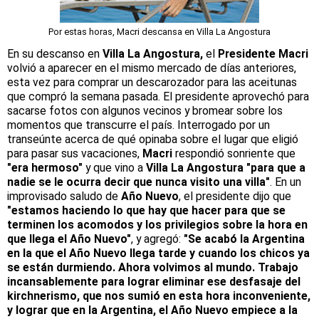
Por estas horas, Macri descansa en Villa La Angostura
En su descanso en
Villa La Angostura,
el
Presidente Macri
volvió a aparecer en el mismo mercado de días anteriores,
esta vez para comprar un descarozador para las aceitunas
que compró la semana pasada. El presidente aprovechó para
sacarse fotos con algunos vecinos y bromear sobre los
momentos que transcurre el país. Interrogado por un
transeúnte acerca de qué opinaba sobre el lugar que eligió
para pasar sus vacaciones,
Macri
respondió sonriente que
"era hermoso"
y que vino a
Villa La Angostura "para que a
nadie se le ocurra decir que nunca visito una villa"
. En un
improvisado saludo de
Año Nuevo
, el presidente dijo que
"estamos haciendo lo que hay que hacer para que se
terminen los acomodos y los privilegios sobre la hora en
que llega el Año Nuevo"
, y agregó:
"Se acabó la Argentina
en la que el Año Nuevo llega tarde y cuando los chicos ya
se están durmiendo. Ahora volvimos al mundo. Trabajo
incansablemente para lograr eliminar ese desfasaje del
kirchnerismo, que nos sumió en esta hora inconveniente,
y lograr que en la Argentina, el Año Nuevo empiece a la