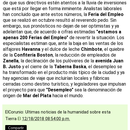
de que sus directivos estén atentos a la lluvia de inversiones
que está por llegar en forma inminente. Analistas laborales
han concluido que ante estos números, la
Feria del Empleo
que se realizó en octubre resultó al reverendo pedo. Sin
embargo, sus pronósticos no dejan de ser optimistas y ya
adelantan que, de acuerdo a cifras estimadas
"estamos a
apenas 200 Ferias del Empleo"
de revertir la situación. Los
especialistas estiman que, ante la baja en las ventas de los
alfajores
Havanna
y el dulce de leche
Chimbote
, el quiebre
de la
Confitería Boston
, la reducción de empleados de
Zanella
, la declinación de los pulóveres de la
avenida Juan
B. Justo
y el cierre de la
Taberna Baska
, el desempleo se
ha transformado en el producto más típico de la ciudad y ya
hay agencias de viaje que incluirían locales y fábricas
cerradas como destino turístico, y legisladores que impulsan
el proyecto para que
"Desempleo"
sea la denominación de
origen de
Mar del Plata
hacia el mundo.
ElCorunio: Ultimas noticias de la humanidad sobre esta
Tierra
El
12/18/2018 08:54:00 p.m.
Compartir