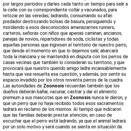
por largos períodos y darles cada tanto un tiempo para salir a
la calle con su correspondiente collar y vacunados, para
retozar en las veredas, ladrando, consumando su afán
predador destrozando bolsas de basura, persiguiendo y
mordiendo a esos desconocidos amenazantes runners,
carteros, señoras con niños que apenas caminan, ancianos,
parejas de novios, repartidores de soda, ciclistas y todas
aquellas personas que ingresen al territorio de nuestro perro,
que desde el momento en que lo dejemos salir, abarcará
toda la manzana y se mantendrá en disputa con los perros de
casas vecinas que también lo consideran su territorio, y que
provocará que nuestro querido amigo ladre incansablemente
hasta que vea resuelta esa cuestión, y además, por sentir su
espacio invadido por los otros noventa perros de la cuadra.
Las autoridades de
Zoonosis
recuerdan también que los
dueños deberán bañar, vacunar, castrar y dar el alimento
premium a sus mascotas que en
Zoonosis
nunca le dieron, y
que un perro que no haya recibido todos esos sacramentos
ladrará en reclamo de los mismos. Al tiempo que indicaron
que las familias deberán prestar atención, en caso de
escuchar que el perro está ladrando, ya que el animal ladrará
por un solo motivo y será cuando se sienta en situación de