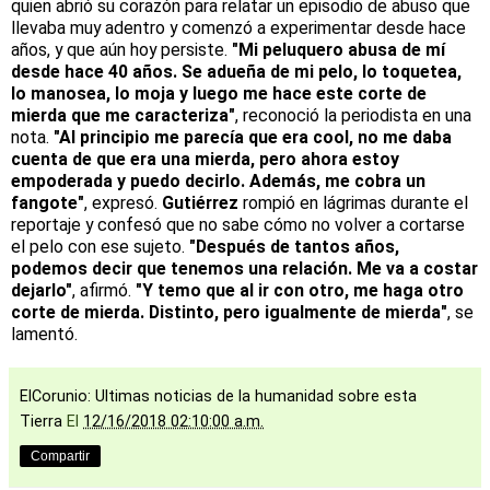
quien abrió su corazón para relatar un episodio de abuso que
llevaba muy adentro y comenzó a experimentar desde hace
años, y que aún hoy persiste.
"Mi peluquero abusa de mí
desde hace 40 años. Se adueña de mi pelo, lo toquetea,
lo manosea, lo moja y luego me hace este corte de
mierda que me caracteriza"
, reconoció la periodista en una
nota.
"Al principio me parecía que era cool, no me daba
cuenta de que era una mierda, pero ahora estoy
empoderada y puedo decirlo. Además, me cobra un
fangote"
, expresó.
Gutiérrez
rompió en lágrimas durante el
reportaje y confesó que no sabe cómo no volver a cortarse
el pelo con ese sujeto.
"Después de tantos años,
podemos decir que tenemos una relación. Me va a costar
dejarlo"
, afirmó.
"Y temo que al ir con otro, me haga otro
corte de mierda. Distinto, pero igualmente de mierda"
, se
lamentó.
ElCorunio: Ultimas noticias de la humanidad sobre esta
Tierra
El
12/16/2018 02:10:00 a.m.
Compartir