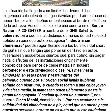
La situación ha llegado a un límite: las desmedidas
exigencias salariales de los guardavidas pondrán -en caso de
concretarse- a los dueños de balnearios al borde de la línea
de la pobreza. Así que han abierto una cuenta en el
Banco
Nación nº 23-854789
a nombre de la
ONG Salvá tu
balneario
para que los ciudadanos comunes de esta ciudad
colaboren para que esta prestigiosa
"industria sin
chimeneas"
pueda seguir llenándose los bolsillos del short
de guita sin que tengan que poner un centavo en estos
miserables y asquerosos sujetos que, para colmo, sin pagar
nada, disfrutan de las instalaciones originalmente
concebidas para gente de clase media sin siquiera
pertenecer a esta privilegiada clase.
"-Es más: hasta
almuerzan en estos bares y restaurantes del
balneario cuando por su origen social jamás hubieran
soñado con pisar uno, y cuando rescatan a una chica joven
y de clase media, la manosean ostensiblemente y hasta le
pegan una apoyada. Y encima quieren un aumento-"
, nos
cuenta
Ginés Masiá
, damnificado.
"-Por eso acudimos a la
solidaridad del ciudadano de a pie, aquel que no puede pagar
nuestros servicios, porque no es justo que si ese ciudadano