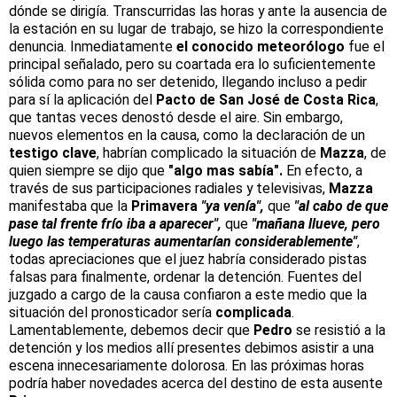
dónde se dirigía. Transcurridas las horas y ante la ausencia de
la estación en su lugar de trabajo, se hizo la correspondiente
denuncia. Inmediatamente
el conocido meteorólogo
fue el
principal señalado, pero su coartada era lo suficientemente
sólida como para no ser detenido, llegando incluso a pedir
para sí la aplicación del
Pacto de San José de Costa Rica
,
que tantas veces denostó desde el aire. Sin embargo,
nuevos elementos en la causa, como la declaración de un
testigo clave
, habrían complicado la situación de
Mazza
, de
quien siempre se dijo que
"algo mas sabía".
En efecto, a
través de sus participaciones radiales y televisivas,
Mazza
manifestaba que la
Primavera
"ya venía",
que
"al cabo de que
pase tal frente frío iba a aparecer",
que
"mañana llueve, pero
luego las temperaturas aumentarían considerablemente"
,
todas apreciaciones que el juez habría considerado pistas
falsas para finalmente, ordenar la detención. Fuentes del
juzgado a cargo de la causa confiaron a este medio que la
situación del pronosticador sería
complicada
.
Lamentablemente, debemos decir que
Pedro
se resistió a la
detención y los medios allí presentes debimos asistir a una
escena innecesariamente dolorosa. En las próximas horas
podría haber novedades acerca del destino de esta ausente