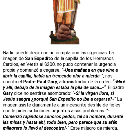
Nadie puede decir que no cumpla con las urgencias. La
imagen de
San Expedito
de la capilla de los Hermanos
Carolos, en Vértiz al 8200, no pudo contener la urgencia
propia y comenzó a cagarse.
“-Una mañana en que vine a
abrir la capilla, había un tremendo olor a mierda-“,
nos
cuenta el
Padre Paul Gary
, administrador de la orden.
“-Miré
y allí, debajo de la imagen estaba la pila de caca…-“
. El padre
Gary
dice no sentirse asombrado:
“-Si la virgen llora, si
Jesús sangra ¿porqué San Expedito no iba a cagarse?-“
La
imagen asiste diariamente a un incesante desfile de fieles
que le piden soluciones urgentes a sus problemas.
“-
Comenzó rajándose sonoros pedos, tal su nombre, durante
las misas y hasta ahí, todo bien, pero parece que su afán
milagrero lo llevó al descontrol-“
Este milagro de mierda,