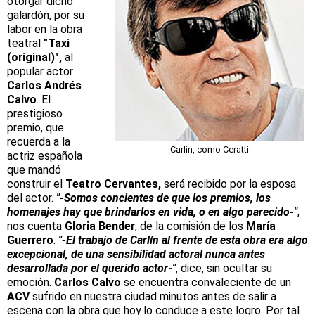
otorgar dicho
galardón, por su
labor en la obra
teatral
"Taxi
(original)",
al
popular actor
Carlos Andrés
Calvo
. El
prestigioso
premio, que
recuerda a la
Carlín, como Ceratti
actriz española
que mandó
construir el
Teatro Cervantes,
será recibido por la esposa
del actor.
"-Somos concientes de que los premios, los
homenajes hay que brindarlos en vida, o en algo parecido-"
,
nos cuenta
Gloria Bender
, de la comisión de los
María
Guerrero
.
"-El trabajo de Carlín al frente de esta obra era algo
excepcional, de una sensibilidad actoral nunca antes
desarrollada por el querido actor-"
, dice, sin ocultar su
emoción.
Carlos Calvo
se encuentra convaleciente de un
ACV
sufrido en nuestra ciudad minutos antes de salir a
escena con la obra que hoy lo conduce a este logro. Por tal