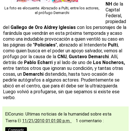
NH
de la
La foto es elocuente. Abrazado a Pulti, entre los actores,
Capital
el prófugo Demarchi
Federal,
propiedad
del
Gallego de Oro Aldrey Iglesias
con los personajes de la
farándula que vendrán en esta próxima temporada y acaso
como una indudable provocación a quien ventiló su caso en
las páginas de "
Policiales
", abrazado al Intendente
Pulti
,
como quien busca en el poder un apoyo salvador, vemos al
prófugo por la causa de la
CNU
,
Gustavo Demarchi
. Allí,
detrás de
Pablo Echarri
y al lado de uno de
Los Nocheros,
entre tantos otros que ignoran su condición, y tantas otras
cosas, un
Demarchi
distendido, hasta tuvo ocasión de
pedirle autógrafos a algunos actores. Prudentemente se
ubicó en el centro, que para él debe ser la ultraizquierda.
Luego volvió a profugarse, sin que sepamos si existe ese
verbo.
ElCorunio: Ultimas noticias de la humanidad sobre esta
Tierra
El
11/21/2010 01:01:00 p.m.
1 comentario :
Compartir