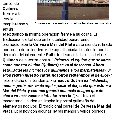
cartel de
Quilmes
frente a la
costa
Al nombre de nuestra ciudad ya le retiraron una letra
marplatense y
están
efectuando la misma operación frente a su costa. El
tradicional cartel que en la localidad bonaerense
promocionaba la
Cerveza Mar del Plata
está siendo retirado
por orden del intendente de aquella ciudad, molesto por la
decisión del intendente
Pulti
de desmantelar el cartel de
Quilmes
de nuestra costa.
"-Primero, el equipo que se llama
como nuestra ciudad (Quilmes) se va al descenso. Ahora
esto...¿qué les hicimos los quilmeños a los marplatenses? Si
ellos retiran nuestro cartel, nosotros retiraremos el de ellos-"
habría dicho el intendente
Francisco Gutierrez
.
"-Además,
mucha gente que venía aquí a pasar el día, creía que esto era
Mar del Plata, y eso nos generó una mala imagen que de
ahora en más vamos a intentar revertir-"
, sostuvo el
mandatario. La idea es limpiar la postal quilmeña de
elementos nocivos. El tradicional cartel de
Cerveza Mar del
Plata
lucía hoy con algunas letras menos y varios obreros