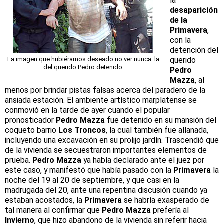
la
desaparición
de la
Primavera
,
con la
detención del
La imagen que hubiéramos deseado no ver nunca: la
querido
del querido Pedro detenido.
Pedro
Mazza
, al
menos por brindar pistas falsas acerca del paradero de la
ansiada estación. El ambiente artístico marplatense se
conmovió en la tarde de ayer cuando el popular
pronosticador
Pedro Mazza
fue detenido en su mansión del
coqueto barrio
Los Troncos
, la cual también fue allanada,
incluyendo una excavación en su prolijo jardín. Trascendió que
de la vivienda se secuestraron importantes elementos de
prueba.
Pedro Mazza
ya había declarado ante el juez por
este caso, y manifestó que había pasado con la
Primavera
la
noche del 19 al 20 de septiembre, y que casi en la
madrugada del 20, ante una repentina discusión cuando ya
estaban acostados, la
Primavera
se habría exasperado de
tal manera al confirmar que
Pedro Mazza
prefería al
Invierno
, que hizo abandono de la vivienda sin referir hacia