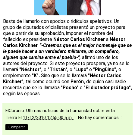
Basta de llamarlo con apodos o ridículos apelativos. Un
grupo de diputados oficialistas presentó un proyecto para
que a partir de su aprobación, imponer el nombre del
fallecido ex presidente
Néstor Carlos Kirchner
a
Néstor
Carlos Kirchner
.
"-Creemos que es el mejor homenaje que se
le puede hacer a un verdadero militante, un compañero,
alguien que camina entre el pueblo-",
afirmó uno de los
autores del proyecto. Si este proyecto prospera, ya no se lo
llamará
"Néshtor",
o
"Tristán",
o
"Lupo"
o
"Pingüino",
o
simplemente
"K".
Sino que se lo llamará
"Néstor Carlos
Kirchner"
, tal como ocurrió con
Perón,
de quien casi nadie
recuerda que se lo llamaba
"Pocho"
o
"El dictador prófugo",
según las épocas.
ElCorunio: Ultimas noticias de la humanidad sobre esta
Tierra
El
11/12/2010 12:55:00 a.m.
No hay comentarios. :
Compartir