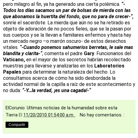
pero milagro al fin, ya ha generado una cierta polémica.
“-
Todos los días sacamos un par de bolsas de mierda con las
que abonamos la huertita del fondo, que no para de crecer-“,
sonríe el sacerdote. La mierda que aún no se ha retirado es
objeto de adoración de no pocos fieles, que se la pasan por
sus cuerpos y se la llevan a familiares enfermos y hasta hay
un mercado negro –o marrón oscuro- de estos desechos
vitales.
“-Cuando ponemos sahumerios berretas, le sale mas
blandita y clarita-“
, comenta el padre
Gary
. Funcionarios del
Vaticano,
en el mayor de los secretos habrían recolectado
muestras para llevarse y analizarlas en los
Laboratorios
Papales
para determinar la naturaleza del hecho. Lo
consultamos acerca de cómo ha sido desbordada la
actividad normal de la capilla a raíz de este acontecimiento y
no duda:
“-Y…la verdad, ¡es una cagada!-“
ElCorunio: Ultimas noticias de la humanidad sobre esta
Tierra
El
11/20/2010 01:54:00 a.m.
No hay comentarios. :
Compartir