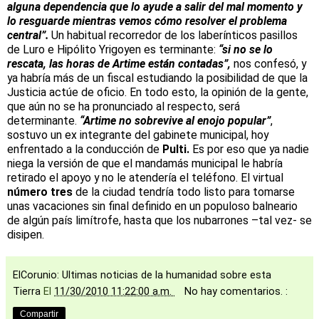
alguna dependencia que lo ayude a salir del mal momento y
lo resguarde mientras vemos cómo resolver el problema
central”.
Un habitual recorredor de los laberínticos pasillos
de Luro e Hipólito Yrigoyen es terminante:
“si no se lo
rescata, las horas de Artime están contadas”,
nos confesó, y
ya habría más de un fiscal estudiando la posibilidad de que
la
Justicia
actúe de oficio. En todo esto, la opinión de la gente,
que aún no se ha pronunciado al respecto, será
determinante.
“Artime no sobrevive al enojo popular”
,
sostuvo un ex integrante del gabinete municipal, hoy
enfrentado a la conducción de
Pulti.
Es por eso que ya nadie
niega la versión de que el mandamás municipal le habría
retirado el apoyo y no le atendería el teléfono. El virtual
número tres
de la ciudad tendría todo listo para tomarse
unas vacaciones sin final definido en un populoso balneario
de algún país limítrofe, hasta que los nubarrones –tal vez- se
disipen.
ElCorunio: Ultimas noticias de la humanidad sobre esta
Tierra
El
11/30/2010 11:22:00 a.m.
No hay comentarios. :
Compartir