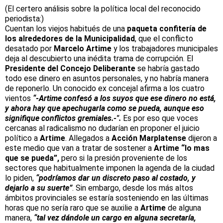
(El certero análisis sobre la política local del reconocido
periodista:)
Cuentan los viejos habitués de una
paqueta confitería de
los alrededores de
la Municipalidad
, que el conflicto
desatado por
Marcelo Artime
y los trabajadores municipales
deja al descubierto una inédita trama de corrupción. El
Presidente del Concejo Deliberante
se habría gastado
todo ese dinero en asuntos personales, y no habría manera
de reponerlo. Un conocido ex concejal afirma a los cuatro
vientos
“-Artime confesó a los suyos que ese dinero no está,
y ahora hay que apechugarla como se pueda, aunque eso
signifique conflictos gremiales.-".
Es por eso que voces
cercanas al radicalismo no dudarían en proponer el juicio
político a
Artime
. Allegados a
Acción Marplatense
dijeron a
este medio que van a tratar de sostener a
Artime
“lo mas
que se pueda”,
pero si la presión proveniente de los
sectores que habitualmente imponen la agenda de la ciudad
lo piden,
“podríamos dar un discreto paso al costado, y
dejarlo a su suerte”
. Sin embargo, desde los más altos
ámbitos provinciales se estaría sosteniendo en las últimas
horas que no sería raro que se auxilie a
Artime
de alguna
manera,
“tal vez dándole un cargo en alguna secretaría,