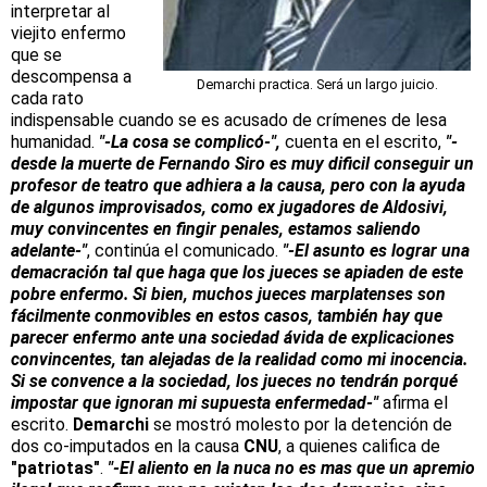
interpretar al
viejito enfermo
que se
descompensa a
Demarchi practica. Será un largo juicio.
cada rato
indispensable cuando se es acusado de crímenes de lesa
humanidad.
"-La cosa se complicó-",
cuenta en el escrito,
"-
desde la muerte de Fernando Siro es muy dificil conseguir un
profesor de teatro que adhiera a la causa, pero con la ayuda
de algunos improvisados, como ex jugadores de Aldosivi,
muy convincentes en fingir penales, estamos saliendo
adelante-"
, continúa el comunicado.
"-El asunto es lograr una
demacración tal que haga que los jueces se apiaden de este
pobre enfermo. Si bien, muchos jueces marplatenses son
fácilmente conmovibles en estos casos, también hay que
parecer enfermo ante una sociedad ávida de explicaciones
convincentes, tan alejadas de la realidad como mi inocencia.
Si se convence a la sociedad, los jueces no tendrán porqué
impostar que ignoran mi supuesta enfermedad-"
afirma el
escrito.
Demarchi
se mostró molesto por la detención de
dos co-imputados en la causa
CNU
, a quienes califica de
"patriotas"
.
"-El aliento en la nuca no es mas que un apremio