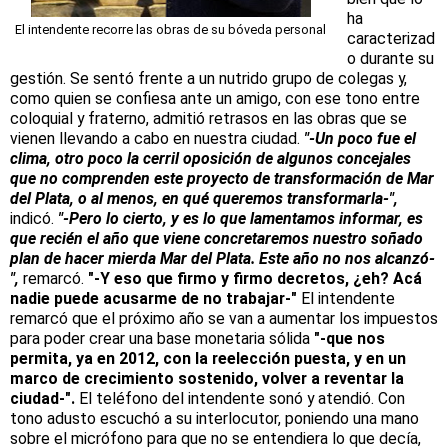
ha
El intendente recorre las obras de su bóveda personal
caracterizad
o durante su
gestión. Se sentó frente a un nutrido grupo de colegas y,
como quien se confiesa ante un amigo, con ese tono entre
coloquial y fraterno, admitió retrasos en las obras que se
vienen llevando a cabo en nuestra ciudad.
"-Un poco fue el
clima, otro poco la cerril oposición de algunos concejales
que no comprenden este proyecto de transformación de Mar
del Plata, o al menos, en qué queremos transformarla-",
indicó.
"-Pero lo cierto, y es lo que lamentamos informar, es
que recién el año que viene concretaremos nuestro soñado
plan de hacer mierda Mar del Plata. Este año no nos alcanzó-
",
remarcó.
"-Y eso que firmo y firmo decretos, ¿eh? Acá
nadie puede acusarme de no trabajar-"
El intendente
remarcó que el próximo año se van a aumentar los impuestos
para poder crear una base monetaria sólida
"-que nos
permita, ya en 2012, con la reelección puesta, y en un
marco de crecimiento sostenido, volver a reventar la
ciudad-".
El teléfono del intendente sonó y atendió. Con
tono adusto escuchó a su interlocutor, poniendo una mano
sobre el micrófono para que no se entendiera lo que decía,