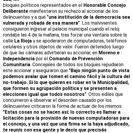
bloques políticos representados en el
Honorable Concejo
Deliberante
manifestaron su rechazo al accionar de los
delincuentes y a que
"una institución de la democracia sea
vulnerada y robada de esa manera"
. Los malvivientes
consiguieron ingresar al palacio municipal cuando el reloj
rondaba las 4 de la mañana, tras forzar una ventana sobre la
calle
La Rioja
y
se apoderaron de computadoras, teléfonos
celulares y otros objetos de valor. Fueron detenidos luego
de que las cámaras advirtieran su accionar, en
Moreno e
Independencia
por el
Comando de Prevención
Comunitaria
. Concejales de todos los bloques repudiaron
este accionar y aseguraron que
"Bajo ningún punto de vista
podemos avalar que tomen el camino fácil y la cultura del
no-trabajo. Si lo que quieren es robar en la Municipalidad,
que formen su agrupación política y se presenten a
elecciones igual que todos nosotros"
. Otros ediles que
concurrieron a observar el desorden causado por los
delincuentes criticaron la forma de actuar de los mismos:
"Estas cosas no se hacen así: lo correcto es llamar a
licitación para la provisión de nuevas computadoras para
el concejo, y una vez que una firma se la haya adjudicado,
te reunís con esa gente y le decís que precisás