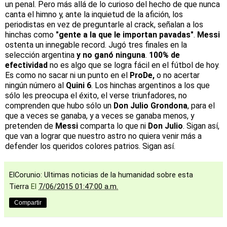
un penal. Pero más allá de lo curioso del hecho de que nunca
canta el himno y, ante la inquietud de la afición, los
periodistas en vez de preguntarle al crack, señalan a los
hinchas como
"gente a la que le importan pavadas"
.
Messi
ostenta un innegable record. Jugó tres finales en la
selección argentina
y no ganó ninguna
.
100% de
efectividad
no es algo que se logra fácil en el fútbol de hoy.
Es como no sacar ni un punto en el
ProDe,
o no acertar
ningún número al
Quini 6
. Los hinchas argentinos a los que
sólo les preocupa el éxito, el verse triunfadores, no
comprenden que hubo sólo un
Don
Julio Grondona
, para el
que a veces se ganaba, y a veces se ganaba menos, y
pretenden de
Messi
comparta lo que ni
Don Julio
. Sigan así,
que van a lograr que nuestro astro no quiera venir más a
defender los queridos colores patrios. Sigan así.
ElCorunio: Ultimas noticias de la humanidad sobre esta
Tierra
El
7/06/2015 01:47:00 a.m.
Compartir