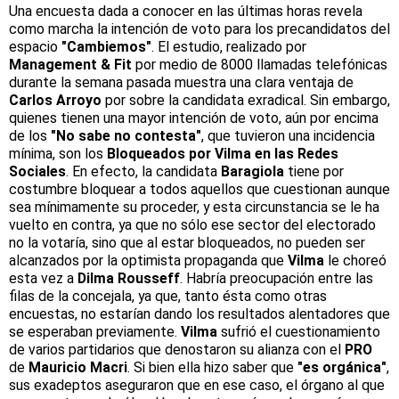
Una encuesta dada a conocer en las últimas horas revela
como marcha la intención de voto para los precandidatos del
espacio
"Cambiemos"
. El estudio, realizado por
Management & Fit
por medio de 8000 llamadas telefónicas
durante la semana pasada muestra una clara ventaja de
Carlos Arroyo
por sobre la candidata exradical. Sin embargo,
quienes tienen una mayor intención de voto, aún por encima
de los
"No sabe no contesta"
, que tuvieron una incidencia
mínima, son los
Bloqueados por Vilma en las Redes
Sociales
. En efecto, la candidata
Baragiola
tiene por
costumbre bloquear a todos aquellos que cuestionan aunque
sea mínimamente su proceder, y esta circunstancia se le ha
vuelto en contra, ya que no sólo ese sector del electorado
no la votaría, sino que al estar bloqueados, no pueden ser
alcanzados por la optimista propaganda que
Vilma
le choreó
esta vez a
Dilma Rousseff
. Habría preocupación entre las
filas de la concejala, ya que, tanto ésta como otras
encuestas, no estarían dando los resultados alentadores que
se esperaban previamente.
Vilma
sufrió el cuestionamiento
de varios partidarios que denostaron su alianza con el
PRO
de
Mauricio Macri
. Si bien ella hizo saber que
"es orgánica"
,
sus exadeptos aseguraron que en ese caso, el órgano al que