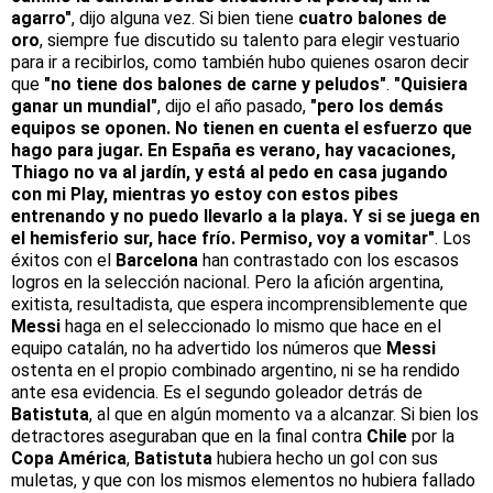
agarro"
, dijo alguna vez. Si bien tiene
cuatro balones de
oro
, siempre fue discutido su talento para elegir vestuario
para ir a recibirlos, como también hubo quienes osaron decir
que
"no tiene dos balones de carne y peludos"
.
"Quisiera
ganar un mundial"
, dijo el año pasado,
"pero los demás
equipos se oponen. No tienen en cuenta el esfuerzo que
hago para jugar. En España es verano, hay vacaciones,
Thiago no va al jardín, y está al pedo en casa jugando
con mi Play, mientras yo estoy con estos pibes
entrenando y no puedo llevarlo a la playa. Y si se juega en
el hemisferio sur, hace frío. Permiso, voy a vomitar"
. Los
éxitos con el
Barcelona
han contrastado con los escasos
logros en la selección nacional. Pero la afición argentina,
exitista, resultadista, que espera incomprensiblemente que
Messi
haga en el seleccionado lo mismo que hace en el
equipo catalán, no ha advertido los números que
Messi
ostenta en el propio combinado argentino, ni se ha rendido
ante esa evidencia. Es el segundo goleador detrás de
Batistuta
, al que en algún momento va a alcanzar. Si bien los
detractores aseguraban que en la final contra
Chile
por la
Copa América
,
Batistuta
hubiera hecho un gol con sus
muletas, y que con los mismos elementos no hubiera fallado