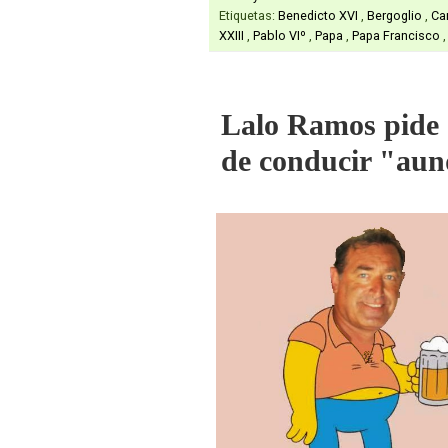
Etiquetas:
Benedicto XVI
,
Bergoglio
,
Ca
XXIII
,
Pablo VIº
,
Papa
,
Papa Francisco
Lalo Ramos pide q
de conducir "aun