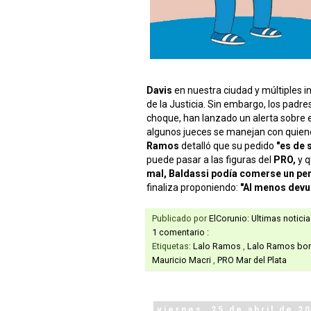
Davis
en nuestra ciudad y múltiples in
de la Justicia. Sin embargo, los padr
choque, han lanzado un alerta sobre 
algunos jueces se manejan con quienes
Ramos
detalló que su pedido
"es de 
puede pasar a las figuras del
PRO,
y 
mal, Baldassi podía comerse un pe
finaliza proponiendo:
"Al menos devu
Publicado por
ElCorunio: Ultimas notici
1 comentario :
Etiquetas:
Lalo Ramos
,
Lalo Ramos bo
Mauricio Macri
,
PRO Mar del Plata
viernes, 25 de abril de 2