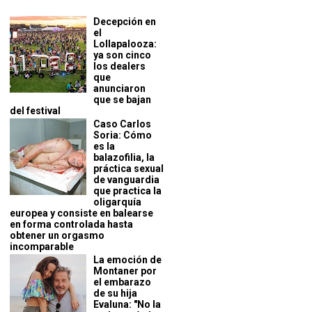
Decepción en
el
Lollapalooza:
ya son cinco
los dealers
que
anunciaron
que se bajan
del festival
Caso Carlos
Soria: Cómo
es la
balazofilia, la
práctica sexual
de vanguardia
que practica la
oligarquía
europea y consiste en balearse
en forma controlada hasta
obtener un orgasmo
incomparable
La emoción de
Montaner por
el embarazo
de su hija
Evaluna: "No la