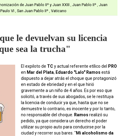
nonización de Juan Pablo IIº y Juan XXIII
,
Juan Pablo IIº
,
Juan
,
Paulo VI
,
San Juan Pablo IIº
,
Vaticano
ue le devuelvan su licencia
que sea la trucha"
El expiloto de
TC
y actual referente etílico del
PRO
en
Mar del Plata
,
Eduardo "Lalo" Ramos
está
dispuesto a dejar atrás el choque que protagonizó
en estado de ebriedad y en el que hirió
gravemente a un niño de 4 años. Es por eso que
solicitó, a través de sus abogados, se le restituya
la licencia de conducir ya que, hasta que no se
demuestre lo contrario, es inocente y por lo tanto,
no responsable del choque.
Ramos
realizó su
pedido, ya que considera un derecho el poder
utilizar su propio auto para conducirse por la
ciudad y recorrer sus bares. "
Mi alcoholismo da