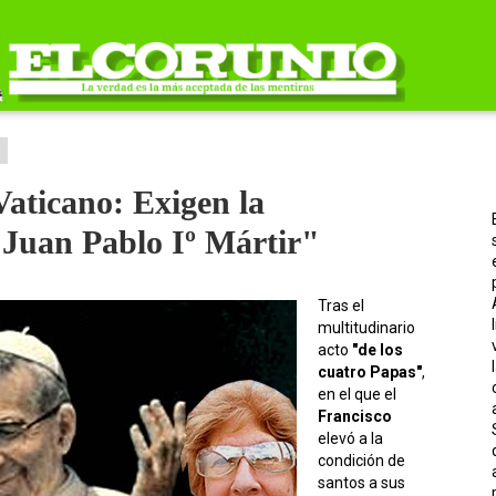
4
Vaticano: Exigen la
"Juan Pablo Iº Mártir"
Tras el
multitudinario
acto
"de los
cuatro Papas"
,
en el que el
Francisco
elevó a la
condición de
santos a sus