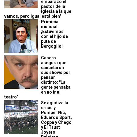
embarazó el
pastor de la
iglesia a la que
vamos, pero igual está bien"
Primicia
mundial:
¡Estuvimos
con el hijo de
puta de
Bergoglio!
Casero
asegura que
cancelaron
sus shows por
pensar
distinto: "La
gente pensaba
en no ir al
teatro"
Se agudiza la
crisis y
Pumper Nic,
Eduardo Sport,
Coppa y Chego
y El Trust
Joyero