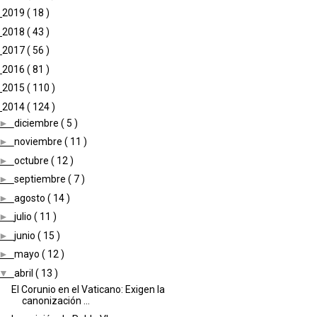
►
2019
( 18 )
►
2018
( 43 )
►
2017
( 56 )
►
2016
( 81 )
►
2015
( 110 )
▼
2014
( 124 )
►
diciembre
( 5 )
►
noviembre
( 11 )
►
octubre
( 12 )
►
septiembre
( 7 )
►
agosto
( 14 )
►
julio
( 11 )
►
junio
( 15 )
►
mayo
( 12 )
▼
abril
( 13 )
El Corunio en el Vaticano: Exigen la
canonización ...