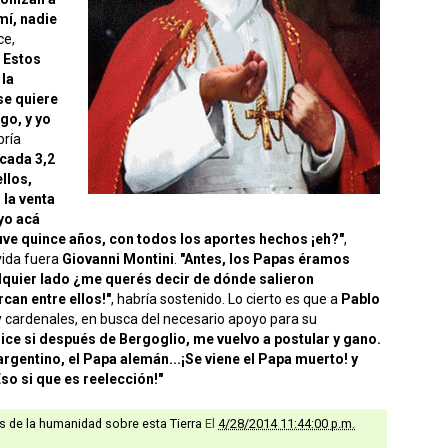
mí, nadie
ce,
 Estos
 la
 se quiere
go, y yo
bría
cada 3,2
llos,
 la venta
yo acá
ve quince años, con todos los aportes hechos ¡eh?"
,
vida fuera
Giovanni Montini
.
"Antes, los Papas éramos
alquier lado ¿me querés decir de dónde salieron
rcan entre ellos!"
, habría sostenido. Lo cierto es que a
Pablo
y cardenales, en busca del necesario apoyo para su
dice si después de Bergoglio, me vuelvo a postular y gano.
argentino, el Papa alemán...¡Se viene el Papa muerto! y
o si que es reelección!"
as de la humanidad sobre esta Tierra
El
4/28/2014 11:44:00 p.m.