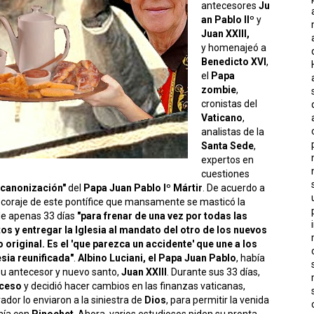
antecesores
Ju
an Pablo IIº
y
Juan XXIII,
y homenajeó a
Benedicto XVI
,
el
Papa
zombie
,
cronistas del
Vaticano
,
analistas de la
Santa Sede
,
expertos en
cuestiones
 canonización"
del
Papa Juan Pablo Iº Mártir
. De acuerdo a
 el coraje de este pontífice que mansamente se masticó la
de apenas 33 días
"para frenar de una vez por todas las
s y entregar la Iglesia al mandato del otro de los nuevos
 original. Es el 'que parezca un accidente' que une a los
sia reunificada"
.
Albino Luciani, el Papa Juan Pablo
, había
su antecesor y nuevo santo,
Juan XXIII
. Durante sus 33 días,
ceso
y decidió hacer cambios en las finanzas vaticanas,
ador lo enviaron a la siniestra de
Dios
, para permitir la venida
nía con
Pinochet
. Ahora, varios estudiosos piden su pronta