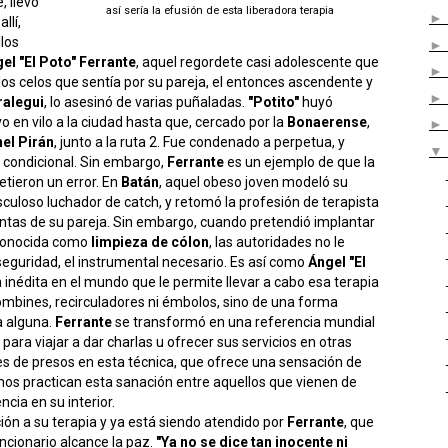
 llevó
así sería la efusión de esta liberadora terapia
llí,
llos
el "El Poto" Ferrante
, aquel regordete casi adolescente que
los celos que sentía por su pareja, el entonces ascendente y
ralegui
, lo asesinó de varias puñaladas.
"Potito"
huyó
o en vilo a la ciudad hasta que, cercado por la
Bonaerense
,
el Pirán
, junto a la ruta 2. Fue condenado a perpetua, y
d condicional. Sin embargo,
Ferrante
es un ejemplo de que la
tieron un error. En
Batán
, aquel obeso joven modeló su
culoso luchador de catch, y retomó la profesión de terapista
ientas de su pareja. Sin embargo, cuando pretendió implantar
, conocida como
limpieza de cólon
, las autoridades no le
seguridad, el instrumental necesario. Es así como
Ángel "El
 inédita en el mundo que le permite llevar a cabo esa terapia
ombines, recirculadores ni émbolos, sino de una forma
a alguna.
Ferrante
se transformó en una referencia mundial
para viajar a dar charlas u ofrecer sus servicios en otras
les de presos en esta técnica, que ofrece una sensación de
rnos practican esta sanación entre aquellos que vienen de
ncia en su interior.
ión a su terapia y ya está siendo atendido por
Ferrante
, que
uncionario alcance la paz.
"Ya no se dice tan inocente ni