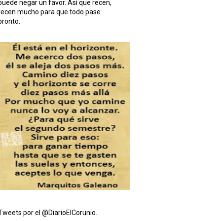
puede negar un favor. Así que recen,
recen mucho para que todo pase
pronto.
Tweets por el @DiarioElCorunio.