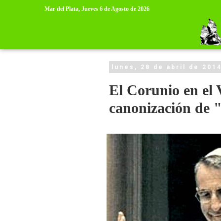
>
>
Mar del Plata,
Jueves 6 de Agosto de 2026
lunes, 28 de abril de 201
El Corunio en el 
canonización de 