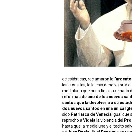
eclesiásticas, reclamaron la
"urgente
los cronistas, la Iglesia debe valorar
medialuna que puso fin a su reinado 
reformas de uno de los nuevos santo
santos que la devolvería a su estado
dos nuevos santos en una única Igle
sido
Patriarca de Venecia
igual que 
reprochó a
Videla
la violencia del
Pro
hasta que la medialuna y el tecito salv
de
Juan Pablo IIº
, el
Papa
que se reu