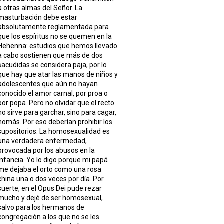
a otras almas del Señor. La
masturbación debe estar
absolutamente reglamentada para
que los espíritus no se quemen en la
Hehenna: estudios que hemos llevado
a cabo sostienen que más de dos
sacudidas se considera paja, por lo
que hay que atar las manos de niños y
adolescentes que aún no hayan
conocido el amor carnal, por proa o
por popa. Pero no olvidar que el recto
no sirve para garchar, sino para cagar,
nomás. Por eso deberían prohibir los
supositorios. La homosexualidad es
una verdadera enfermedad,
provocada por los abusos en la
infancia. Yo lo digo porque mi papá
me dejaba el orto como una rosa
china una o dos veces por día. Por
suerte, en el Opus Dei pude rezar
mucho y dejé de ser homosexual,
salvo para los hermanos de
congregación a los que no se les