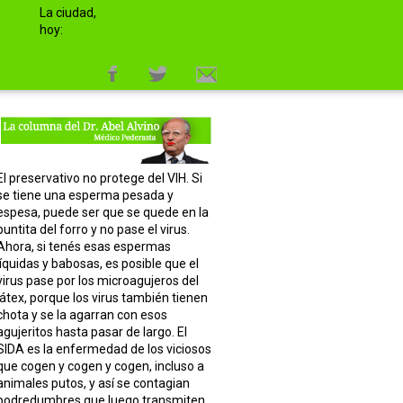
La ciudad,
hoy:
El preservativo no protege del VIH. Si
se tiene una esperma pesada y
espesa, puede ser que se quede en la
puntita del forro y no pase el virus.
Ahora, si tenés esas espermas
líquidas y babosas, es posible que el
virus pase por los microagujeros del
látex, porque los virus también tienen
chota y se la agarran con esos
agujeritos hasta pasar de largo. El
SIDA es la enfermedad de los viciosos
que cogen y cogen y cogen, incluso a
animales putos, y así se contagian
podredumbres que luego transmiten