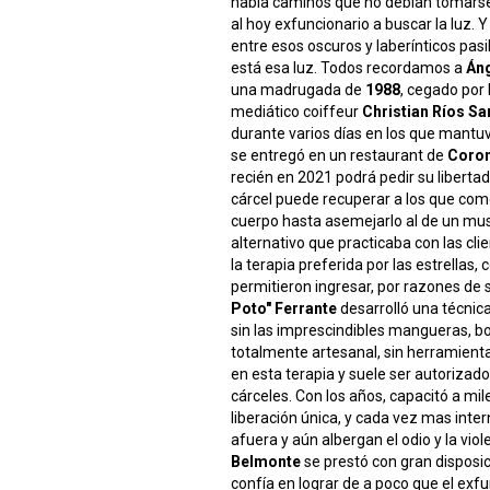
había caminos que no debían tomarse,
al hoy exfuncionario a buscar la luz. Y a
entre esos oscuros y laberínticos pasi
está esa luz. Todos recordamos a
Áng
una madrugada de
1988
, cegado por 
mediático coiffeur
Christian Ríos Sa
durante varios días en los que mantuv
se entregó en un restaurant de
Coron
recién en 2021 podrá pedir su liberta
cárcel puede recuperar a los que come
cuerpo hasta asemejarlo al de un mus
alternativo que practicaba con las cl
la terapia preferida por las estrellas
permitieron ingresar, por razones de 
Poto" Ferrante
desarrolló una técnica
sin las imprescindibles mangueras, b
totalmente artesanal, sin herramient
en esta terapia y suele ser autorizado 
cárceles. Con los años, capacitó a mi
liberación única, y cada vez mas inte
afuera y aún albergan el odio y la viole
Belmonte
se prestó con gran disposic
confía en lograr de a poco que el exf