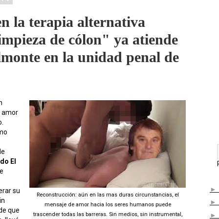
n la terapia alternativa
impieza de cólon" ya atiende
lmonte en la unidad penal de
n
e amor
o.
omo
de
do El
de
erar su
Reconstrucción: aún en las mas duras circunstancias, el
in
mensaje de amor hacia los seres humanos puede
 de que
trascender todas las barreras. Sin medios, sin instrumental,