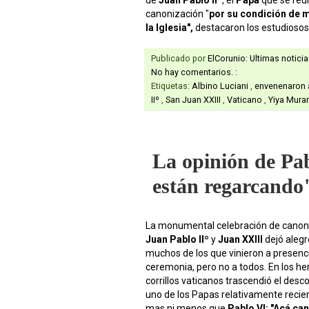
canonización "
por su condición de má
la Iglesia",
destacaron los estudiosos
Publicado por
ElCorunio: Ultimas notici
No hay comentarios. :
Etiquetas:
Albino Luciani
,
envenenaron 
IIº
,
San Juan XXIII
,
Vaticano
,
Yiya Mura
La opinión de Pa
están regarcando
La monumental celebración de canon
Juan Pablo IIº
y
Juan XXIII
dejó alegr
muchos de los que vinieron a presenci
ceremonia, pero no a todos. En los h
corrillos vaticanos trascendió el desc
uno de los Papas relativamente recien
mas ni menos que
Pablo VI:
.
"Acá can