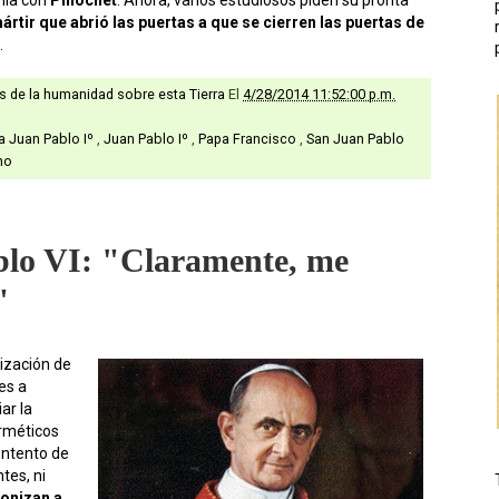
rtir que abrió las puertas a que se cierren las puertas de
.
as de la humanidad sobre esta Tierra
El
4/28/2014 11:52:00 p.m.
a Juan Pablo Iº
,
Juan Pablo Iº
,
Papa Francisco
,
San Juan Pablo
no
blo VI: "Claramente, me
"
ización de
es a
ar la
erméticos
ontento de
tes, ni
onizan a