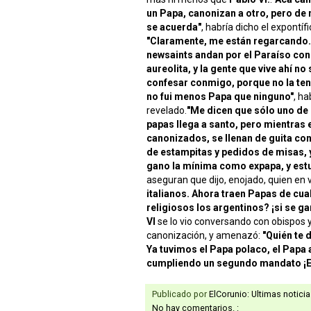
un Papa, canonizan a otro, pero de 
se acuerda"
, habría dicho el expontífi
"Claramente, me están regarcando.
newsaints andan por el Paraíso con
aureolita, y la gente que vive ahí no
confesar conmigo, porque no la ten
no fui menos Papa que ninguno"
, ha
revelado.
"Me dicen que sólo uno de 
papas llega a santo, pero mientras e
canonizados, se llenan de guita con
de estampitas y pedidos de misas, 
gano la mínima como expapa, y estu
aseguran que dijo, enojado, quien en 
italianos. Ahora traen Papas de cu
religiosos los argentinos? ¡si se ga
VI
se lo vio conversando con obispos 
canonización, y amenazó:
"Quién te 
Ya tuvimos el Papa polaco, el Papa 
cumpliendo un segundo mandato ¡Es
Publicado por
ElCorunio: Ultimas notici
No hay comentarios. :