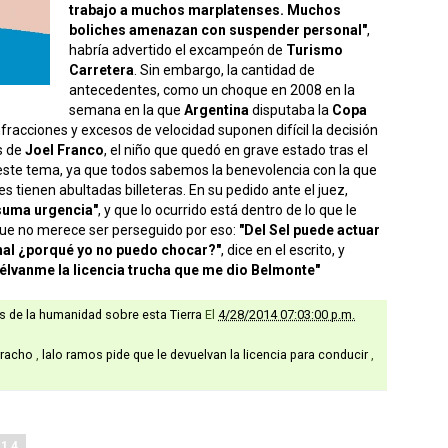
trabajo a muchos marplatenses. Muchos
boliches amenazan con suspender personal"
,
habría advertido el excampeón de
Turismo
Carretera
. Sin embargo, la cantidad de
antecedentes, como un choque en 2008 en la
semana en la que
Argentina
disputaba la
Copa
fracciones y excesos de velocidad suponen difícil la decisión
es de
Joel Franco
, el niño que quedó en grave estado tras el
este tema, ya que todos sabemos la benevolencia con la que
 tienen abultadas billeteras. En su pedido ante el juez,
suma urgencia"
, y que lo ocurrido está dentro de lo que le
que no merece ser perseguido por eso:
"Del Sel puede actuar
nal ¿porqué yo no puedo chocar?"
, dice en el escrito, y
élvanme la licencia trucha que me dio Belmonte"
as de la humanidad sobre esta Tierra
El
4/28/2014 07:03:00 p.m.
rracho
,
lalo ramos pide que le devuelvan la licencia para conducir
,
014