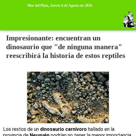
>
>
Mar del Plata,
Jueves 6 de Agosto de 2026
lunes, 23 de diciembre de 2019
Impresionante: encuentran un
dinosaurio que "de ninguna manera"
reescribirá la historia de estos reptiles
Los restos de un
dinosaurio carnívoro
hallado en la
provincia de
Neuquén
podrían no tener la menor importancia