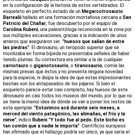
en la configuración de la historia de estos vertebrados. El
esqueleto en perfecto estado de un
Megarcotrosaurio
Barrealii
hallado en una formación montañosa cercana a
San
Patricio del Chañar
, fue descubierto por el equipo de
Carolina Rubeni
, una paleontóloga reconocida en la zona por
sus múltiples excavaciones, gracias a la indicación de unos
arrieros que aseguraron ver
"huesos que salían de entre
las piedras"
. El dinosaurio, un terópodo superior que se
movilizaba en forma bípeda no presentaba señales de haber
tenido plumas. Su contextura era similar a la de cualquier
carnotauro
o
giganotosaurio
, o
tiranosaurio
, comía las
mismas presas que éstos y no presenta ninguna novedad
para la especie, ni disipa la idea de que estas impresionantes
bestias son los antepasados de los pájaros. Si bien el
esqueleto parece estar casi completo, hay huesos de este
dinosaurio en casi todos los museos del mundo, por lo que no
se tiene la menor idea de dónde se van a poner los restos de
este ejemplar.
"Estuvimos acá durante seis meses, a
merced del viento patagónico, las alimañas, el frío y la
nieve"
, indicó
Rubeni
"Y todo fue al pedo. Este bicho es
tan común que a nadie le importa"
. Científicos europeos
han afirmado que el hallazgo podría ser único, ya que sería el