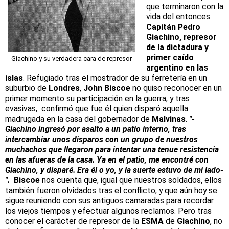
que terminaron con la
vida del entonces
Capitán Pedro
Giachino, represor
de la dictadura y
primer caído
Giachino y su verdadera cara de represor
argentino en las
islas
. Refugiado tras el mostrador de su ferretería en un
suburbio de
Londres
,
John Biscoe
no quiso reconocer en un
primer momento su participación en la guerra, y tras
evasivas, confirmó que fue él quien disparó aquella
madrugada en la casa del gobernador de
Malvinas
.
"-
Giachino ingresó por asalto a un patio interno, tras
intercambiar unos disparos con un grupo de nuestros
muchachos que llegaron para intentar una tenue resistencia
en las afueras de la casa. Ya en el patio, me encontré con
Giachino, y disparé. Era él o yo, y la suerte estuvo de mi lado-
".
Biscoe
nos cuenta que, igual que nuestros soldados, ellos
también fueron olvidados tras el conflicto, y que aún hoy se
sigue reuniendo con sus antiguos camaradas para recordar
los viejos tiempos y efectuar algunos reclamos. Pero tras
conocer el carácter de represor de la
ESMA
de
Giachino
, no