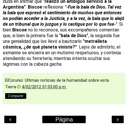
duda en afirmar que "
realizó un ambiguo servicio a la
Argentina"
.
Biscoe
reflexiona:
"-Fue la bala de Dios. Tal vez
la bala que expresó el sentimiento de muchos que entonces
no podían acceder a la Justicia, y a la vez, la bala que lo alejó
de un tribunal que lo juzgue y lo castigue por lo que fue-"
. Si
bien
Biscoe
no lo reconoce, sus excompañeros comentan
que, si bien la primera fue la
"bala de Dios"
, la segunda fue
una genialidad que los llevó a bautizarlo
"metralleta
cósmica, ¿de qué planeta viniste?"
. Lejos de admitirlo, el
exmarine se encierra en un mutismo respetuoso, y continúa
atendiendo su ferretería, mientras intenta ocultar sus
lágrimas con la cabeza gacha.
ElCorunio: Ultimas noticias de la humanidad sobre esta
Tierra
El
4/02/2012 01:03:00 p.m.
Compartir
‹
›
Página
Principal