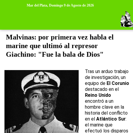
>
>
Mar del Plata,
Domingo 9 de Agosto de 2026
lunes, 2 de abril de 2012
Malvinas: por primera vez habla el
marine que ultimó al represor
Giachino: "Fue la bala de Dios"
Tras un arduo trabajo
de investigación, un
equipo de
El Corunio
destacado en el
Reino Unido
encontró a un
hombre clave en la
historia del conflicto
en el
Atlántico Sur
:
el marine que
efectuó los disparos