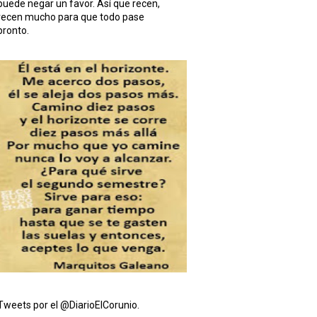
puede negar un favor. Así que recen,
recen mucho para que todo pase
pronto.
Tweets por el @DiarioElCorunio.