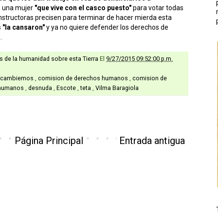
o una mujer
"que vive con el casco puesto"
para votar todas
structoras precisen para terminar de hacer mierda esta
s
"la cansaron"
y ya no quiere defender los derechos de
.
as de la humanidad sobre esta Tierra
El
9/27/2015 09:52:00 p.m.
cambiemos
,
comision de derechos humanos
,
comision de
 humanos
,
desnuda
,
Escote
,
teta
,
Vilma Baragiola
Página Principal
Entrada antigua