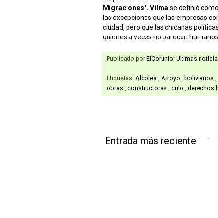
Migraciones". Vilma
se definió com
las excepciones que las empresas con
ciudad, pero que las chicanas política
quienes a veces no parecen humanos
Publicado por
ElCorunio: Ultimas notici
Etiquetas:
Alcolea
,
Arroyo
,
bolivianos
,
obras
,
constructoras
,
culo
,
derechos
Entrada más reciente