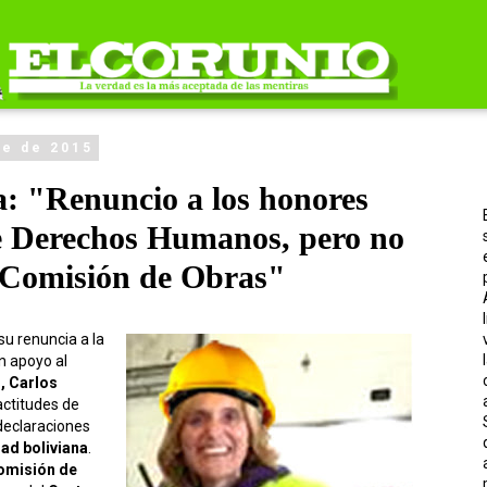
re de 2015
a: "Renuncio a los honores
e Derechos Humanos, pero no
a Comisión de Obras"
u renuncia a la
n apoyo al
 Carlos
actitudes de
 declaraciones
ad boliviana
.
omisión de