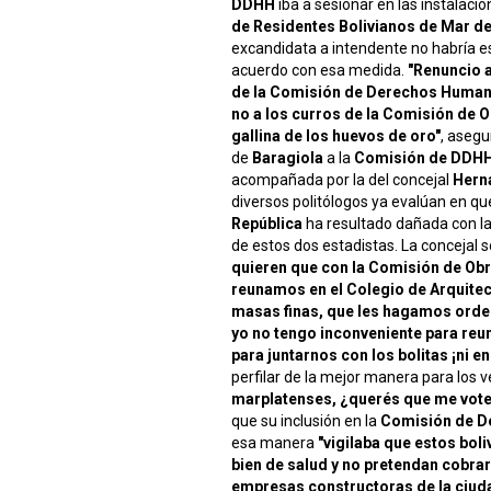
DDHH
iba a sesionar en las instalaci
de Residentes Bolivianos de Mar de
excandidata a intendente no habría e
acuerdo con esa medida.
"Renuncio 
de la Comisión de Derechos Huma
no a los curros de la Comisión de O
gallina de los huevos de oro"
, asegu
de
Baragiola
a la
Comisión de DDH
acompañada por la del concejal
Herná
diversos politólogos ya evalúan en qu
República
ha resultado dañada con la
de estos dos estadistas. La concejal
quieren que con la Comisión de Ob
reunamos en el Colegio de Arquitec
masas finas, que les hagamos orde
yo no tengo inconveniente para reun
para juntarnos con los bolitas ¡ni e
perfilar de la mejor manera para los 
marplatenses, ¿querés que me vote
que su inclusión en la
Comisión de 
esa manera
"vigilaba que estos bol
bien de salud y no pretendan cobra
empresas constructoras de la ciuda