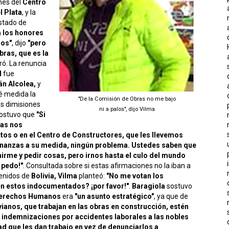
ones del
Centro
l Plata
, y la
stado de
a los honores
nos"
, dijo
"pero
bras, que es la
ró. La renuncia
H
fue
n Alcolea,
y
é medida la
"De la Comisión de Obras no me bajo
s dimisiones
ni a palos", dijo Vilma
 sostuvo que
"Si
ras nos
tos o en el Centro de Constructores, que les llevemos
nanzas a su medida, ningún problema. Ustedes saben que
irme y pedir cosas, pero irnos hasta el culo del mundo
n pedo!"
. Consultada sobre si estas afirmaciones no la iban a
venidos de
Bolivia,
Vilma
planteó:
"No me votan los
n estos indocumentados? ¡por favor!"
.
Baragiola
sostuvo
Derechos Humanos
era
"un asunto estratégico"
, ya que de
ivianos, que trabajan en las obras en construcción, estén
r indemnizaciones por accidentes laborales a las nobles
d que les dan trabajo en vez de denunciarlos a