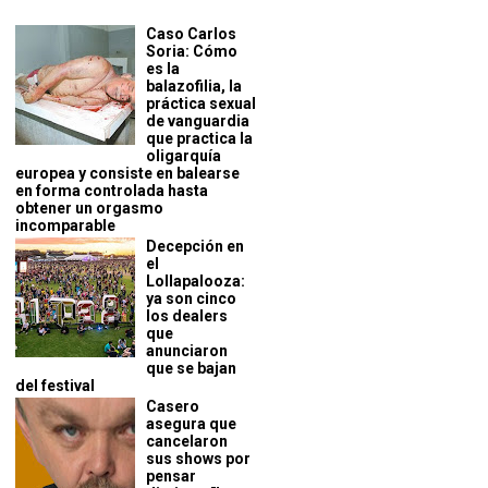
Caso Carlos
Soria: Cómo
es la
balazofilia, la
práctica sexual
de vanguardia
que practica la
oligarquía
europea y consiste en balearse
en forma controlada hasta
obtener un orgasmo
incomparable
Decepción en
el
Lollapalooza:
ya son cinco
los dealers
que
anunciaron
que se bajan
del festival
Casero
asegura que
cancelaron
sus shows por
pensar