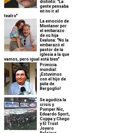
distinto: "La
gente pensaba
en no ir al
teatro"
La emoción de
Montaner por
el embarazo
de su hija
Evaluna: "No la
embarazó el
pastor de la
iglesia a la que
vamos, pero igual está bien"
Primicia
mundial:
¡Estuvimos
con el hijo de
puta de
Bergoglio!
Se agudiza la
crisis y
Pumper Nic,
Eduardo Sport,
Coppa y Chego
y El Trust
Joyero