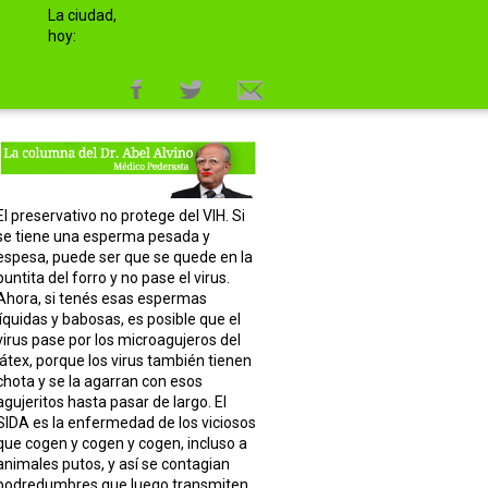
La ciudad,
hoy:
El preservativo no protege del VIH. Si
se tiene una esperma pesada y
espesa, puede ser que se quede en la
puntita del forro y no pase el virus.
Ahora, si tenés esas espermas
líquidas y babosas, es posible que el
virus pase por los microagujeros del
látex, porque los virus también tienen
chota y se la agarran con esos
agujeritos hasta pasar de largo. El
SIDA es la enfermedad de los viciosos
que cogen y cogen y cogen, incluso a
animales putos, y así se contagian
podredumbres que luego transmiten