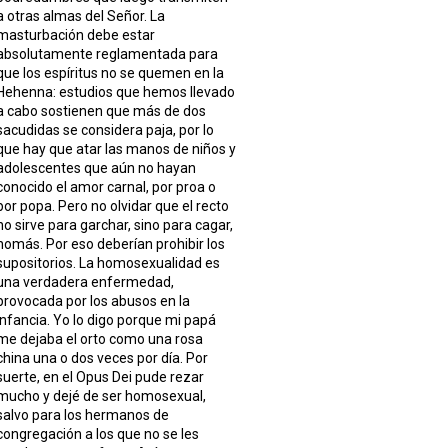
a otras almas del Señor. La
masturbación debe estar
absolutamente reglamentada para
que los espíritus no se quemen en la
Hehenna: estudios que hemos llevado
a cabo sostienen que más de dos
sacudidas se considera paja, por lo
que hay que atar las manos de niños y
adolescentes que aún no hayan
conocido el amor carnal, por proa o
por popa. Pero no olvidar que el recto
no sirve para garchar, sino para cagar,
nomás. Por eso deberían prohibir los
supositorios. La homosexualidad es
una verdadera enfermedad,
provocada por los abusos en la
infancia. Yo lo digo porque mi papá
me dejaba el orto como una rosa
china una o dos veces por día. Por
suerte, en el Opus Dei pude rezar
mucho y dejé de ser homosexual,
salvo para los hermanos de
congregación a los que no se les