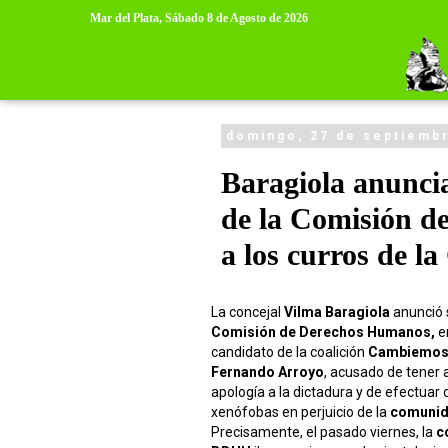
>
>
Mar del Plata,
Sábado 8 de Agosto de 2026
domingo, 27 de septiemb
Baragiola anunci
de la Comisión d
a los curros de l
La concejal
Vilma Baragiola
anunció s
Comisión de Derechos Humanos,
e
candidato de la coalición
Cambiemos,
Fernando Arroyo
, acusado de tener 
apología a la dictadura y de efectuar
xenófobas en perjuicio de la
comunid
Precisamente, el pasado viernes, la
c