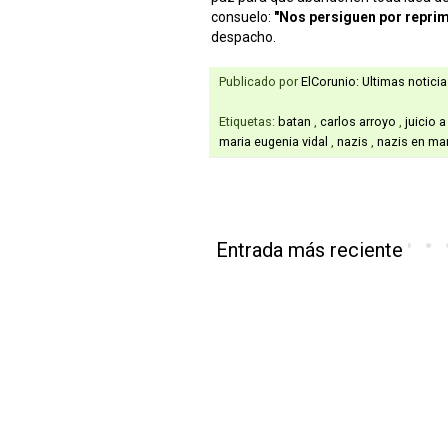
consuelo:
"Nos persiguen por reprimi
despacho.
Publicado por
ElCorunio: Ultimas notici
Etiquetas:
batan
,
carlos arroyo
,
juicio 
maria eugenia vidal
,
nazis
,
nazis en mar
Entrada más reciente