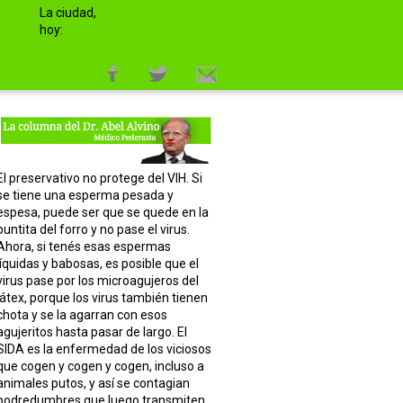
La ciudad,
hoy:
El preservativo no protege del VIH. Si
se tiene una esperma pesada y
espesa, puede ser que se quede en la
puntita del forro y no pase el virus.
Ahora, si tenés esas espermas
líquidas y babosas, es posible que el
virus pase por los microagujeros del
látex, porque los virus también tienen
chota y se la agarran con esos
agujeritos hasta pasar de largo. El
SIDA es la enfermedad de los viciosos
que cogen y cogen y cogen, incluso a
animales putos, y así se contagian
podredumbres que luego transmiten