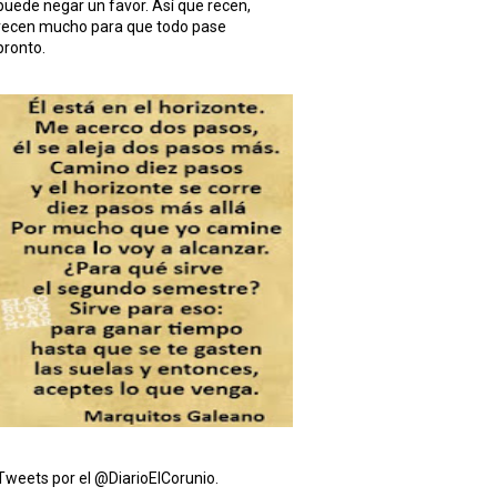
puede negar un favor. Así que recen,
recen mucho para que todo pase
pronto.
Tweets por el @DiarioElCorunio.