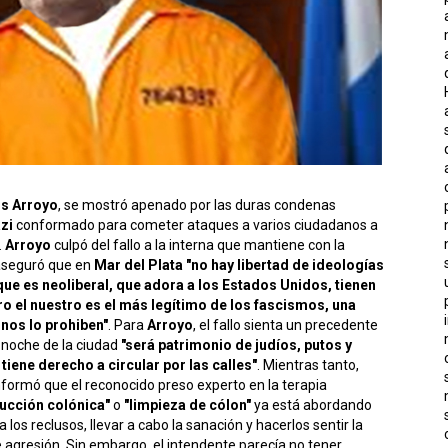
os Arroyo
, se mostró apenado por las duras condenas
zi
conformado para cometer ataques a varios ciudadanos a
.
Arroyo
culpó del fallo a la interna que mantiene con la
aseguró que en
Mar del Plata "no hay libertad de ideologías
ue es neoliberal, que adora a los Estados Unidos, tienen
o el nuestro es el más legítimo de los fascismos, una
 nos lo prohiben"
. Para
Arroyo
, el fallo sienta un precedente
 noche de la ciudad
"será patrimonio de judíos, putos y
tiene derecho a circular por las calles"
. Mientras tanto,
nformó que el reconocido preso experto en la terapia
ucción colónica"
o
"limpieza de cólon"
ya está abordando
los reclusos, llevar a cabo la sanación y hacerlos sentir la
agresión. Sin embargo, el intendente parecía no tener