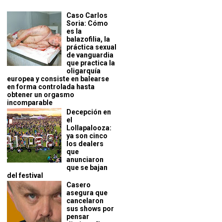
Caso Carlos
Soria: Cómo
es la
balazofilia, la
práctica sexual
de vanguardia
que practica la
oligarquía
europea y consiste en balearse
en forma controlada hasta
obtener un orgasmo
incomparable
Decepción en
el
Lollapalooza:
ya son cinco
los dealers
que
anunciaron
que se bajan
del festival
Casero
asegura que
cancelaron
sus shows por
pensar