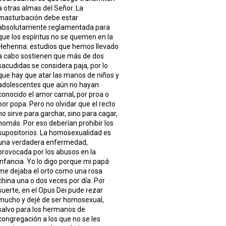
a otras almas del Señor. La
masturbación debe estar
absolutamente reglamentada para
que los espíritus no se quemen en la
Hehenna: estudios que hemos llevado
a cabo sostienen que más de dos
sacudidas se considera paja, por lo
que hay que atar las manos de niños y
adolescentes que aún no hayan
conocido el amor carnal, por proa o
por popa. Pero no olvidar que el recto
no sirve para garchar, sino para cagar,
nomás. Por eso deberían prohibir los
supositorios. La homosexualidad es
una verdadera enfermedad,
provocada por los abusos en la
infancia. Yo lo digo porque mi papá
me dejaba el orto como una rosa
china una o dos veces por día. Por
suerte, en el Opus Dei pude rezar
mucho y dejé de ser homosexual,
salvo para los hermanos de
congregación a los que no se les