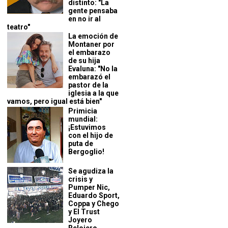
distinto: "La
gente pensaba
en no ir al
teatro"
La emoción de
Montaner por
el embarazo
de su hija
Evaluna: "No la
embarazó el
pastor de la
iglesia a la que
vamos, pero igual está bien"
Primicia
mundial:
¡Estuvimos
con el hijo de
puta de
Bergoglio!
Se agudiza la
crisis y
Pumper Nic,
Eduardo Sport,
Coppa y Chego
y El Trust
Joyero