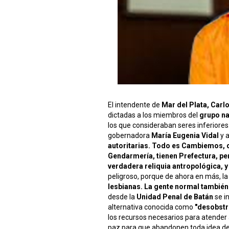
El intendente de
Mar del Plata, Carl
dictadas a los miembros del
grupo na
los que consideraban seres inferiores
gobernadora
María Eugenia Vidal
y 
autoritarias. Todo es Cambiemos, q
Gendarmería, tienen Prefectura, per
verdadera reliquia antropológica, y
peligroso, porque de ahora en más, la
lesbianas. La gente normal también 
desde la
Unidad Penal de Batán
se i
alternativa conocida como
"desobstr
los recursos necesarios para atender a 
paz para que abandonen toda idea de 