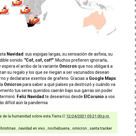
esta
Navidad
: sus espigas largas, su sensación de asfixia, su
dible sonido:
"Cof, cof, cof!"
. Muchos prefieren ignorarla,
 espera el arribo de la variante
Omicron
que nos obligará a
ran su regalo y los que se niegan a ser vacunados desean
erno y declararse exentos de grafeno. Gracias a
Google Maps
 la
Omicron
para saber a qué países ya destrozó y cuándo va
momento tus seres queridos caerán bajo sus garras sin poder
 terminó.
Feliz Navidad
te deseamos desde
ElCorunio
a vos
s difícil aún la pandemia.
as de la humanidad sobre esta Tierra
El
12/24/2021 05:21:00 p.m.
christmas
,
navidad en vivo
,
nochebuena
,
omicron
,
santa tracker