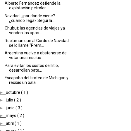
Alberto Fernández defiende la
explotación petroler...
Navidad: ¿por dónde viene?
¿cuándo llega? Seguí la...
Chubut: las agencias de viajes ya
venden las apari...
Reclaman que al Gordo de Navidad
se lo llame "Prem...
Argentina vuelve a abstenerse de
votar una resoluc...
Para evitar los costos del litio,
desarrollan bate...
Escapaba del tiroteo de Michigan y
recibió un bala...
►
octubre
( 1 )
►
julio
( 2 )
►
junio
( 3 )
►
mayo
( 2 )
►
abril
( 1 )