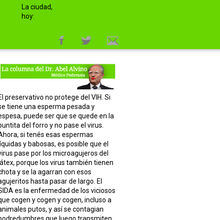
La ciudad,
hoy:
El preservativo no protege del VIH. Si
se tiene una esperma pesada y
espesa, puede ser que se quede en la
puntita del forro y no pase el virus.
Ahora, si tenés esas espermas
líquidas y babosas, es posible que el
virus pase por los microagujeros del
látex, porque los virus también tienen
chota y se la agarran con esos
agujeritos hasta pasar de largo. El
SIDA es la enfermedad de los viciosos
que cogen y cogen y cogen, incluso a
animales putos, y así se contagian
podredumbres que luego transmiten