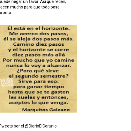
puede negar un favor. Así que recen,
recen mucho para que todo pase
pronto.
Tweets por el @DiarioElCorunio.