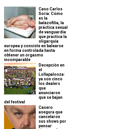
Caso Carlos
Soria: Cómo
es la
balazofilia, la
práctica sexual
de vanguardia
que practica la
oligarquía
europea y consiste en balearse
en forma controlada hasta
obtener un orgasmo
incomparable
Decepción en
el
Lollapalooza:
ya son cinco
los dealers
que
anunciaron
que se bajan
del festival
Casero
asegura que
cancelaron
sus shows por
pensar