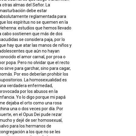
a otras almas del Señor. La
masturbación debe estar
absolutamente reglamentada para
que los espíritus no se quemen en la
Hehenna: estudios que hemos llevado
a cabo sostienen que más de dos
sacudidas se considera paja, por lo
que hay que atar las manos de niños y
adolescentes que aún no hayan
conocido el amor carnal, por proa o
por popa. Pero no olvidar que el recto
no sirve para garchar, sino para cagar,
nomás. Por eso deberían prohibir los
supositorios. La homosexualidad es
una verdadera enfermedad,
provocada por los abusos en la
infancia. Yo lo digo porque mi papá
me dejaba el orto como una rosa
china una o dos veces por día. Por
suerte, en el Opus Dei pude rezar
mucho y dejé de ser homosexual,
salvo para los hermanos de
congregación a los que no se les