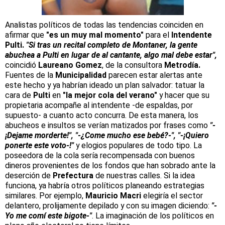
Analistas políticos de todas las tendencias coinciden en
afirmar que
"es un muy mal momento"
para el
Intendente
Pulti.
"Si tras un recital completo de Montaner, la gente
abuchea a Pulti en lugar de al cantante, algo mal debe estar",
coincidió
Laureano Gomez
, de la consultora
Metrodía.
Fuentes de la
Municipalidad
parecen estar alertas ante
este hecho y ya habrían ideado un plan salvador: tatuar la
cara de
Pulti
en
"la mejor cola del verano"
y hacer que su
propietaria acompañe al intendente -de espaldas, por
supuesto- a cuanto acto concurra. De esta manera, los
abucheos e insultos se verían matizados por frases como
"-
¡Dejame morderte!", "-¿Come mucho ese bebé?-", "-¡Quiero
ponerte este voto-!"
y elogios populares de todo tipo. La
poseedora de la cola sería recompensada con buenos
dineros provenientes de los fondos que han sobrado ante la
deserción de
Prefectura
de nuestras calles. Si la idea
funciona, ya habría otros políticos planeando estrategias
similares. Por ejemplo,
Mauricio Macri
elegiría el sector
delantero, prolijamente depilado y con su imagen diciendo:
"-
Yo me comí este bigote-"
. La imaginación de los políticos en