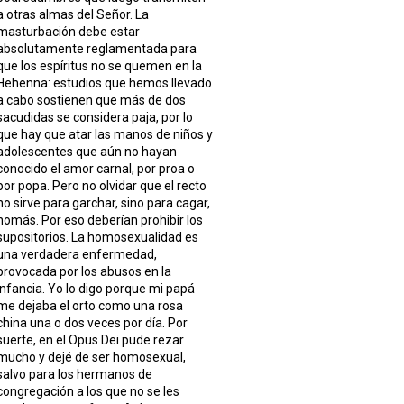
a otras almas del Señor. La
masturbación debe estar
absolutamente reglamentada para
que los espíritus no se quemen en la
Hehenna: estudios que hemos llevado
a cabo sostienen que más de dos
sacudidas se considera paja, por lo
que hay que atar las manos de niños y
adolescentes que aún no hayan
conocido el amor carnal, por proa o
por popa. Pero no olvidar que el recto
no sirve para garchar, sino para cagar,
nomás. Por eso deberían prohibir los
supositorios. La homosexualidad es
una verdadera enfermedad,
provocada por los abusos en la
infancia. Yo lo digo porque mi papá
me dejaba el orto como una rosa
china una o dos veces por día. Por
suerte, en el Opus Dei pude rezar
mucho y dejé de ser homosexual,
salvo para los hermanos de
congregación a los que no se les