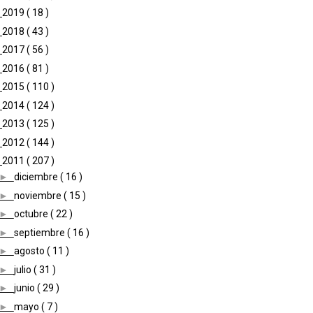
►
2019
( 18 )
►
2018
( 43 )
►
2017
( 56 )
►
2016
( 81 )
►
2015
( 110 )
►
2014
( 124 )
►
2013
( 125 )
►
2012
( 144 )
▼
2011
( 207 )
►
diciembre
( 16 )
►
noviembre
( 15 )
►
octubre
( 22 )
►
septiembre
( 16 )
►
agosto
( 11 )
►
julio
( 31 )
►
junio
( 29 )
►
mayo
( 7 )