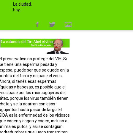
La ciudad,
hoy:
El preservativo no protege del VIH. Si
se tiene una esperma pesada y
espesa, puede ser que se quede en la
puntita del forro y no pase el virus.
Ahora, si tenés esas espermas
líquidas y babosas, es posible que el
virus pase por los microagujeros del
látex, porque los virus también tienen
chota y se la agarran con esos
agujeritos hasta pasar de largo. El
SIDA es la enfermedad de los viciosos
que cogen y cogen y cogen, incluso a
animales putos, y así se contagian
podredumbres que luego transmiten