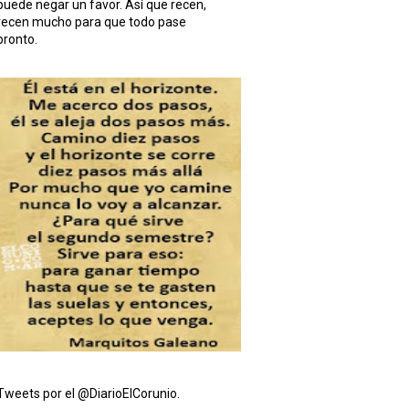
puede negar un favor. Así que recen,
recen mucho para que todo pase
pronto.
Tweets por el @DiarioElCorunio.