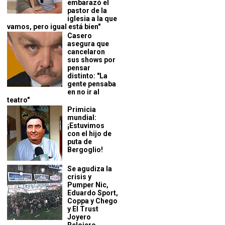
embarazó el
pastor de la
iglesia a la que
vamos, pero igual está bien"
Casero
asegura que
cancelaron
sus shows por
pensar
distinto: "La
gente pensaba
en no ir al
teatro"
Primicia
mundial:
¡Estuvimos
con el hijo de
puta de
Bergoglio!
Se agudiza la
crisis y
Pumper Nic,
Eduardo Sport,
Coppa y Chego
y El Trust
Joyero