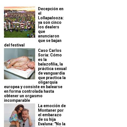
Decepción en
el
Lollapalooza:
ya son cinco
los dealers
que
anunciaron
que se bajan
del festival
Caso Carlos
Soria: Cómo
es la
balazofilia, la
práctica sexual
de vanguardia
que practica la
oligarquía
europea y consiste en balearse
en forma controlada hasta
obtener un orgasmo
incomparable
La emoción de
Montaner por
el embarazo
de su hija
Evaluna: "No la