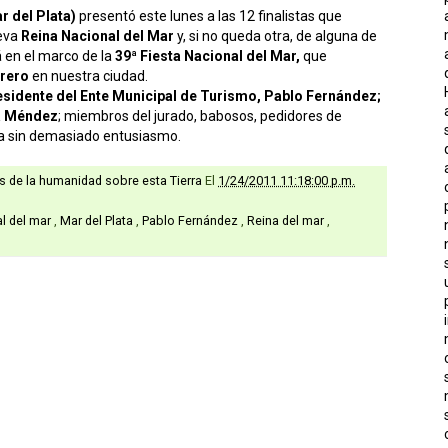
r del Plata)
presentó este lunes a las 12 finalistas que
ueva
Reina Nacional del Mar
y, si no queda otra, de alguna de
á en el marco de la
39ª Fiesta Nacional del Mar,
que
brero
en nuestra ciudad.
sidente del Ente Municipal de Turismo, Pablo Fernández;
ia Méndez
; miembros del jurado, babosos, pedidores de
a sin demasiado entusiasmo.
as de la humanidad sobre esta Tierra
El
1/24/2011 11:18:00 p.m.
al del mar
,
Mar del Plata
,
Pablo Fernández
,
Reina del mar
,