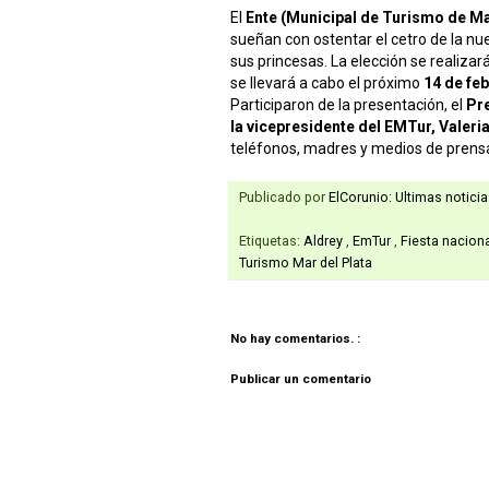
El
Ente (Municipal de Turismo de Ma
sueñan con ostentar el cetro de la n
sus princesas. La elección se realizar
se llevará a cabo el próximo
14 de fe
Participaron de la presentación, el
Pre
la vicepresidente del EMTur, Valer
teléfonos, madres y medios de prens
Publicado por
ElCorunio: Ultimas notici
Etiquetas:
Aldrey
,
EmTur
,
Fiesta nacion
Turismo Mar del Plata
No hay comentarios. :
Publicar un comentario