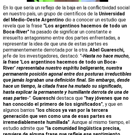
En lo que sería un reflejo de la baja en la conflictividad social
en nuestro país, un grupo de científicos de la
Universidad
del Medio-Oeste Argentino
dio a conocer un estudio que
revela que la frase
"Los argentinos hacemos de todo un
Boca-River"
ha pasado de significar un constante e
irresuelto antagonismo entre dos partes enfrentadas, a
representar la idea de que una de estas partes es
permanentemente derrotada por la otra.
Abel Guareschi,
jefe de los investigadores, destacó:
"-Hasta no hace mucho,
la frase
'Los argentinos hacemos de todo un Boca-
River'
representaba nuestro espíritu beligerante, nuestra
permanente posición agonal entre dos posturas irreductibles
que jamás lograban una definición final. Sin embargo, desde
hace un tiempo, la citada frase ha mutado su significado,
hasta explicar la permanente y humillante derrota de una de
esas partes-"
.
Guareschi
destaca que
"hay jóvenes que no
han conocido el primero de los significados"
, y que en
algunos barrios
"los chicos ya van por la tercera
generación que ven como una de esas partes es
irremediablemente humillada"
. Aunque al mismo tiempo, el
estudio admite que
"la comunidad lingüística precisa,
requiere de alguna frase que refleje ese sentimiento