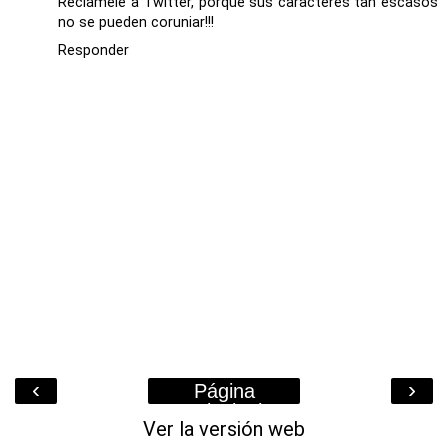
Reclámele a Twitter, porque sus caracteres tan escasos
no se pueden coruniar!!!
Responder
‹
›
Página
Principal
Ver la versión web