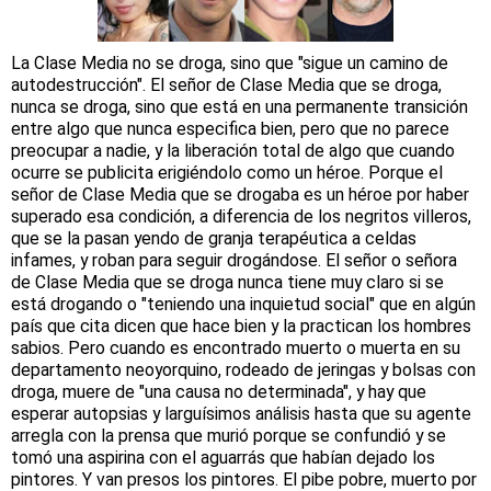
La Clase Media no se droga, sino que "sigue un camino de
autodestrucción". El señor de Clase Media que se droga,
nunca se droga, sino que está en una permanente transición
entre algo que nunca especifica bien, pero que no parece
preocupar a nadie, y la liberación total de algo que cuando
ocurre se publicita erigiéndolo como un héroe. Porque el
señor de Clase Media que se drogaba es un héroe por haber
superado esa condición, a diferencia de los negritos villeros,
que se la pasan yendo de granja terapéutica a celdas
infames, y roban para seguir drogándose. El señor o señora
de Clase Media que se droga nunca tiene muy claro si se
está drogando o "teniendo una inquietud social" que en algún
país que cita dicen que hace bien y la practican los hombres
sabios. Pero cuando es encontrado muerto o muerta en su
departamento neoyorquino, rodeado de jeringas y bolsas con
droga, muere de "una causa no determinada", y hay que
esperar autopsias y larguísimos análisis hasta que su agente
arregla con la prensa que murió porque se confundió y se
tomó una aspirina con el aguarrás que habían dejado los
pintores. Y van presos los pintores. El pibe pobre, muerto por