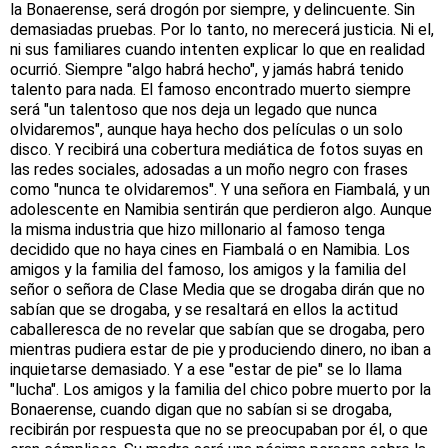
la Bonaerense, será drogón por siempre, y delincuente. Sin
demasiadas pruebas. Por lo tanto, no merecerá justicia. Ni el,
ni sus familiares cuando intenten explicar lo que en realidad
ocurrió. Siempre "algo habrá hecho", y jamás habrá tenido
talento para nada. El famoso encontrado muerto siempre
será "un talentoso que nos deja un legado que nunca
olvidaremos", aunque haya hecho dos películas o un solo
disco. Y recibirá una cobertura mediática de fotos suyas en
las redes sociales, adosadas a un moño negro con frases
como "nunca te olvidaremos". Y una señora en Fiambalá, y un
adolescente en Namibia sentirán que perdieron algo. Aunque
la misma industria que hizo millonario al famoso tenga
decidido que no haya cines en Fiambalá o en Namibia. Los
amigos y la familia del famoso, los amigos y la familia del
señor o señora de Clase Media que se drogaba dirán que no
sabían que se drogaba, y se resaltará en ellos la actitud
caballeresca de no revelar que sabían que se drogaba, pero
mientras pudiera estar de pie y produciendo dinero, no iban a
inquietarse demasiado. Y a ese "estar de pie" se lo llama
"lucha". Los amigos y la familia del chico pobre muerto por la
Bonaerense, cuando digan que no sabían si se drogaba,
recibirán por respuesta que no se preocupaban por él, o que