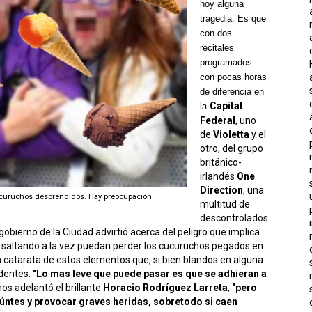
hoy alguna
tragedia. Es que
con dos
recitales
programados
con pocas horas
de diferencia en
Capital
la
Federal
, uno
de
Violetta
y el
otro, del grupo
británico-
irlandés
One
Direction
, una
 cucuruchos desprendidos. Hay preocupación.
multitud de
descontrolados
l gobierno de
la Ciudad
advirtió acerca del peligro que implica
 saltando a la vez puedan perder los cucuruchos pegados en
a catarata de estos elementos que, si bien blandos en alguna
dentes.
"Lo mas leve que puede pasar es que se adhieran a
 nos adelantó el brillante
Horacio Rodríguez Larreta
,
"pero
úntes y provocar graves heridas, sobretodo si caen