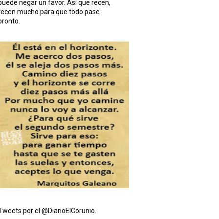
puede negar un favor. Así que recen,
recen mucho para que todo pase
pronto.
Tweets por el @DiarioElCorunio.