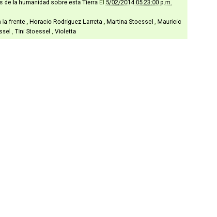
as de la humanidad sobre esta Tierra
El
5/02/2014 05:23:00 p.m.
 la frente
,
Horacio Rodriguez Larreta
,
Martina Stoessel
,
Mauricio
essel
,
Tini Stoessel
,
Violetta