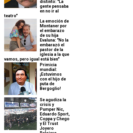
distinto: "La
gente pensaba
en no ir al
teatro"
La emoción de
Montaner por
el embarazo
de su hija
Evaluna: "No la
embarazó el
pastor de la
iglesia a la que
vamos, pero igual está bien"
Primicia
mundial:
¡Estuvimos
con el hijo de
puta de
Bergoglio!
Se agudiza la
crisis y
Pumper Nic,
Eduardo Sport,
Coppa y Chego
y El Trust
Joyero