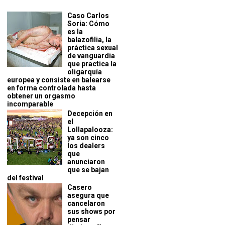
Caso Carlos
Soria: Cómo
es la
balazofilia, la
práctica sexual
de vanguardia
que practica la
oligarquía
europea y consiste en balearse
en forma controlada hasta
obtener un orgasmo
incomparable
Decepción en
el
Lollapalooza:
ya son cinco
los dealers
que
anunciaron
que se bajan
del festival
Casero
asegura que
cancelaron
sus shows por
pensar