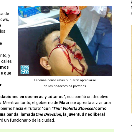
ca de
hows,
e
los
de
nto, y
 calles
emos
de que
Escenas como estas pudieron apreciarse
r
en los nosocomios porteños
ndaciones en cocheras y sótanos"
, nos confió un directivo
. Mientras tanto, el gobierno de
Macri
se apresta a vivir una
bierno hacia el futuro:
"con
"Tini" Violetta Stoessel
como
 una banda llamada
One Direction
, la juventud neoliberal
ró un funcionario de la ciudad.