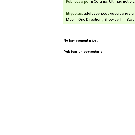
Publicado por
ElCorunio: Ultimas notici
Etiquetas:
adolescentes
,
cucuruchos en
Macri
,
One Direction
,
Show de Tini Sto
No hay comentarios. :
Publicar un comentario