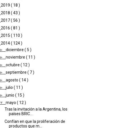
►
2019
( 18 )
►
2018
( 43 )
►
2017
( 56 )
►
2016
( 81 )
►
2015
( 110 )
▼
2014
( 124 )
►
diciembre
( 5 )
►
noviembre
( 11 )
►
octubre
( 12 )
►
septiembre
( 7 )
►
agosto
( 14 )
►
julio
( 11 )
►
junio
( 15 )
▼
mayo
( 12 )
Tras la invitación a la Argentina, los
países BRIC...
Confían en que la proliferación de
productos que m...