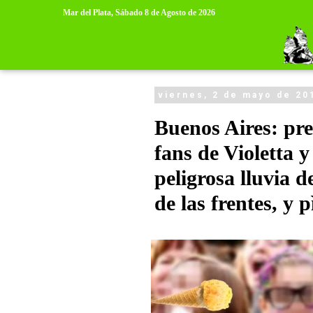
>
>
Mar del Plata,
Sábado 8 de Agosto de 2026
viernes, 2 de mayo de 20
Buenos Aires: pre
fans de Violetta 
peligrosa lluvia 
de las frentes, y