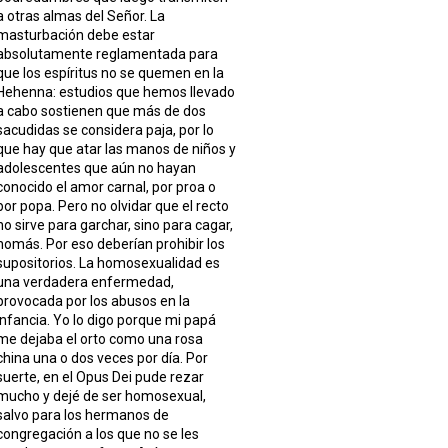
a otras almas del Señor. La
masturbación debe estar
absolutamente reglamentada para
que los espíritus no se quemen en la
Hehenna: estudios que hemos llevado
a cabo sostienen que más de dos
sacudidas se considera paja, por lo
que hay que atar las manos de niños y
adolescentes que aún no hayan
conocido el amor carnal, por proa o
por popa. Pero no olvidar que el recto
no sirve para garchar, sino para cagar,
nomás. Por eso deberían prohibir los
supositorios. La homosexualidad es
una verdadera enfermedad,
provocada por los abusos en la
infancia. Yo lo digo porque mi papá
me dejaba el orto como una rosa
china una o dos veces por día. Por
suerte, en el Opus Dei pude rezar
mucho y dejé de ser homosexual,
salvo para los hermanos de
congregación a los que no se les