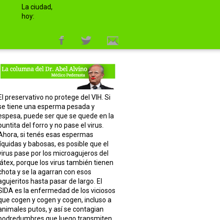
La ciudad,
hoy:
El preservativo no protege del VIH. Si
se tiene una esperma pesada y
espesa, puede ser que se quede en la
puntita del forro y no pase el virus.
Ahora, si tenés esas espermas
líquidas y babosas, es posible que el
virus pase por los microagujeros del
látex, porque los virus también tienen
chota y se la agarran con esos
agujeritos hasta pasar de largo. El
SIDA es la enfermedad de los viciosos
que cogen y cogen y cogen, incluso a
animales putos, y así se contagian
podredumbres que luego transmiten