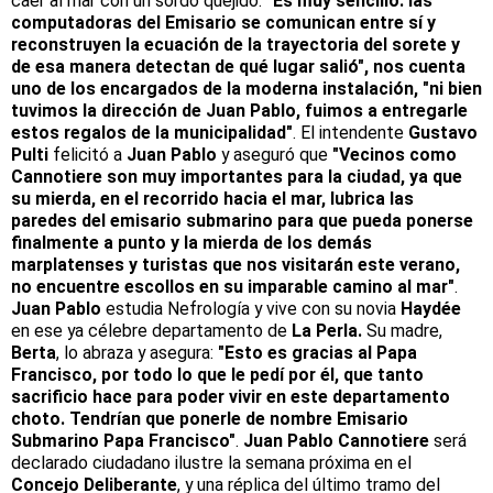
caer al mar con un sordo quejido.
"Es muy sencillo: las
computadoras del Emisario se comunican entre sí y
reconstruyen la ecuación de la trayectoria del sorete y
de esa manera detectan de qué lugar salió", nos cuenta
uno de los encargados de la moderna instalación, "ni bien
tuvimos la dirección de Juan Pablo, fuimos a entregarle
estos regalos de la municipalidad"
. El intendente
Gustavo
Pulti
felicitó a
Juan Pablo
y aseguró que
"Vecinos como
Cannotiere son muy importantes para la ciudad, ya que
su mierda, en el recorrido hacia el mar, lubrica las
paredes del emisario submarino para que pueda ponerse
finalmente a punto y la mierda de los demás
marplatenses y turistas que nos visitarán este verano,
no encuentre escollos en su imparable camino al mar"
.
Juan Pablo
estudia Nefrología y vive con su novia
Haydée
en ese ya célebre departamento de
La Perla.
Su madre,
Berta
, lo abraza y asegura:
"Esto es gracias al Papa
Francisco, por todo lo que le pedí por él, que tanto
sacrificio hace para poder vivir en este departamento
choto. Tendrían que ponerle de nombre Emisario
Submarino Papa Francisco"
.
Juan Pablo Cannotiere
será
declarado ciudadano ilustre la semana próxima en el
Concejo Deliberante
, y una réplica del último tramo del