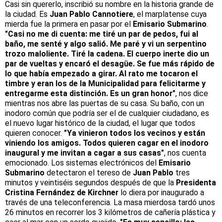
Casi sin quererlo, inscribió su nombre en la historia grande de
la ciudad. Es
Juan Pablo Cannotiere
, el marplatense cuya
mierda fue la primera en pasar por el
Emisario Submarino
.
"Casi no me di cuenta: me tiré un par de pedos, fui al
baño, me senté y algo salió. Me paré y vi un serpentino
trozo maloliente. Tiré la cadena. El cuerpo inerte dio un
par de vueltas y encaró el desagüe. Se fue más rápido de
lo que había empezado a girar. Al rato me tocaron el
timbre y eran los de la Municipalidad para felicitarme y
entregarme esta distinción. Es un gran honor"
, nos dice
mientras nos abre las puertas de su casa. Su baño, con un
inodoro común que podría ser el de cualquier ciudadano, es
el nuevo lugar histórico de la ciudad, el lugar que todos
quieren conocer.
"Ya vinieron todos los vecinos y están
viniendo los amigos. Todos quieren cagar en el inodoro
inaugural y me invitan a cagar a sus casas"
, nos cuenta
emocionado. Los sistemas electrónicos del
Emisario
Submarino
detectaron el tereso de
Juan Pablo
tres
minutos y veintiséis segundos después de que la
Presidenta
Cristina Fernández de Kirchner
lo diera por inaugurado a
través de una teleconferencia. La masa mierdosa tardó unos
26 minutos en recorrer los 3 kilómetros de cañería plástica y