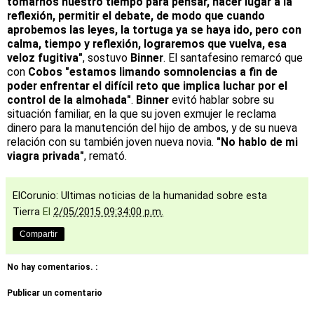
tomarnos nuestro tiempo para pensar, hacer lugar a la
reflexión, permitir el debate, de modo que cuando
aprobemos las leyes, la tortuga ya se haya ido, pero con
calma, tiempo y reflexión, lograremos que vuelva, esa
veloz fugitiva"
, sostuvo
Binner
. El santafesino remarcó que
con
Cobos
"estamos limando somnolencias
a fin de
poder enfrentar el difícil reto que implica luchar por el
control de la almohada"
.
Binner
evitó hablar sobre su
situación familiar, en la que su joven exmujer le reclama
dinero para la manutención del hijo de ambos, y de su nueva
relación con su también joven nueva novia.
"No hablo de mi
viagra privada"
, remató.
ElCorunio: Ultimas noticias de la humanidad sobre esta
Tierra
El
2/05/2015 09:34:00 p.m.
Compartir
No hay comentarios. :
Publicar un comentario