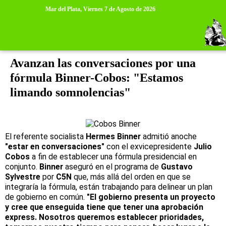
>
>
Mar del Plata,
Viernes 7 de Agosto de 2026
jueves, 5 de febrero de 2015
Avanzan las conversaciones por una
fórmula Binner-Cobos: "Estamos
limando somnolencias"
El referente socialista
Hermes Binner
admitió anoche
"estar en conversaciones"
con el exvicepresidente
Julio
Cobos
a fin de establecer una fórmula presidencial en
conjunto.
Binner
aseguró en el programa de
Gustavo
Sylvestre
por
C5N
que, más allá del orden en que se
integraría la fórmula, están trabajando para delinear un plan
de gobierno en común.
"El gobierno presenta un proyecto
y cree que enseguida tiene que tener una aprobación
express. Nosotros queremos establecer prioridades,