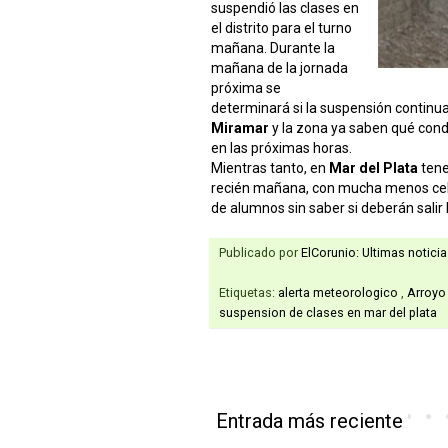
suspendió las clases en
el distrito para el turno
mañana. Durante la
mañana de la jornada
próxima se
determinará si la suspensión continu
Miramar
y la zona ya saben qué cond
en las próximas horas.
Mientras tanto, en
Mar del Plata
ten
recién mañana, con mucha menos celer
de alumnos sin saber si deberán salir 
Publicado por
ElCorunio: Ultimas notici
Etiquetas:
alerta meteorologico
,
Arroy
suspension de clases en mar del plata
Entrada más reciente