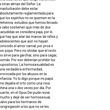
a otras almas del Señor. La
masturbación debe estar
absolutamente reglamentada para
que los espíritus no se quemen en la
Hehenna: estudios que hemos llevado
a cabo sostienen que más de dos
sacudidas se considera paja, por lo
que hay que atar las manos de niños y
adolescentes que aún no hayan
conocido el amor carnal, por proa o
por popa. Pero no olvidar que el recto
no sirve para garchar, sino para cagar,
nomás. Por eso deberían prohibir los
supositorios. La homosexualidad es
una verdadera enfermedad,
provocada por los abusos en la
infancia. Yo lo digo porque mi papá
me dejaba el orto como una rosa
china una o dos veces por día. Por
suerte, en el Opus Dei pude rezar
mucho y dejé de ser homosexual,
salvo para los hermanos de
congregación a los que no se les