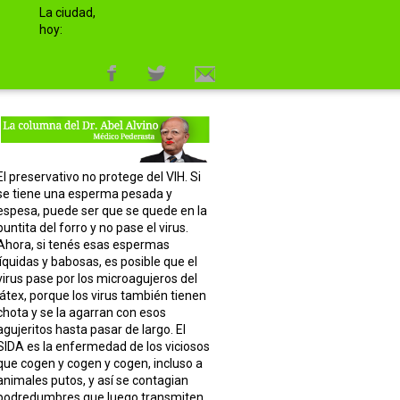
La ciudad,
hoy:
El preservativo no protege del VIH. Si
se tiene una esperma pesada y
espesa, puede ser que se quede en la
puntita del forro y no pase el virus.
Ahora, si tenés esas espermas
líquidas y babosas, es posible que el
virus pase por los microagujeros del
látex, porque los virus también tienen
chota y se la agarran con esos
agujeritos hasta pasar de largo. El
SIDA es la enfermedad de los viciosos
que cogen y cogen y cogen, incluso a
animales putos, y así se contagian
podredumbres que luego transmiten