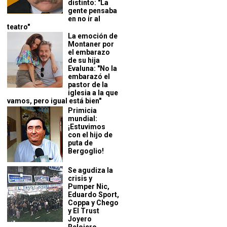
distinto: "La
gente pensaba
en no ir al
teatro"
La emoción de
Montaner por
el embarazo
de su hija
Evaluna: "No la
embarazó el
pastor de la
iglesia a la que
vamos, pero igual está bien"
Primicia
mundial:
¡Estuvimos
con el hijo de
puta de
Bergoglio!
Se agudiza la
crisis y
Pumper Nic,
Eduardo Sport,
Coppa y Chego
y El Trust
Joyero