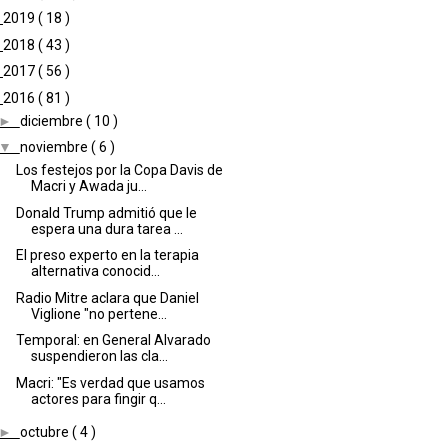
►
2019
( 18 )
►
2018
( 43 )
►
2017
( 56 )
▼
2016
( 81 )
►
diciembre
( 10 )
▼
noviembre
( 6 )
Los festejos por la Copa Davis de
Macri y Awada ju...
Donald Trump admitió que le
espera una dura tarea ...
El preso experto en la terapia
alternativa conocid...
Radio Mitre aclara que Daniel
Viglione "no pertene...
Temporal: en General Alvarado
suspendieron las cla...
Macri: "Es verdad que usamos
actores para fingir q...
►
octubre
( 4 )