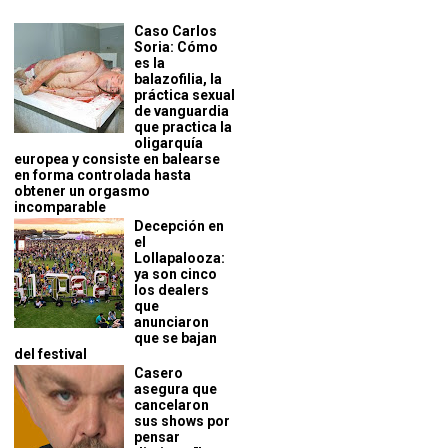
Caso Carlos
Soria: Cómo
es la
balazofilia, la
práctica sexual
de vanguardia
que practica la
oligarquía
europea y consiste en balearse
en forma controlada hasta
obtener un orgasmo
incomparable
Decepción en
el
Lollapalooza:
ya son cinco
los dealers
que
anunciaron
que se bajan
del festival
Casero
asegura que
cancelaron
sus shows por
pensar