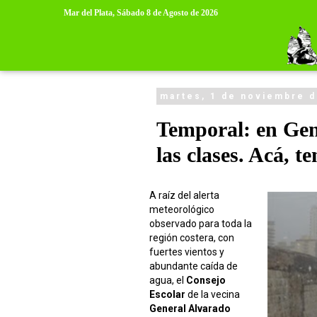
>
>
Mar del Plata,
Sábado 8 de Agosto de 2026
martes, 1 de noviembre 
Temporal: en Gen
las clases. Acá, 
A raíz del alerta
meteorológico
observado para toda la
región costera, con
fuertes vientos y
abundante caída de
agua, el
Consejo
Escolar
de la vecina
General Alvarado