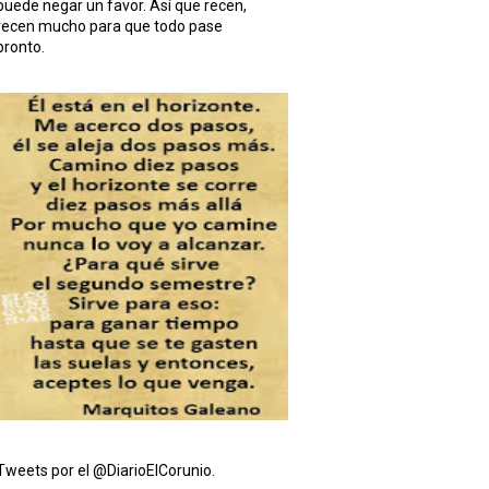
puede negar un favor. Así que recen,
recen mucho para que todo pase
pronto.
Tweets por el @DiarioElCorunio.