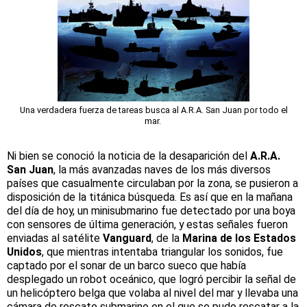
Una verdadera fuerza de tareas busca al A.R.A. San Juan por todo el
mar.
Ni bien se conoció la noticia de la desaparición del
A.R.A.
San Juan
, la más avanzadas naves de los más diversos
países que casualmente circulaban por la zona, se pusieron a
disposición de la titánica búsqueda. Es así que en la mañana
del día de hoy, un minisubmarino fue detectado por una boya
con sensores de última generación, y estas señales fueron
enviadas al satélite
Vanguard
, de la
Marina de los Estados
Unidos
, que mientras intentaba triangular los sonidos, fue
captado por el sonar de un barco sueco que había
desplegado un robot oceánico, que logró percibir la señal de
un helicóptero belga que volaba al nivel del mar y llevaba una
cámara de rescate submarino en el que se pudo rescatar a la