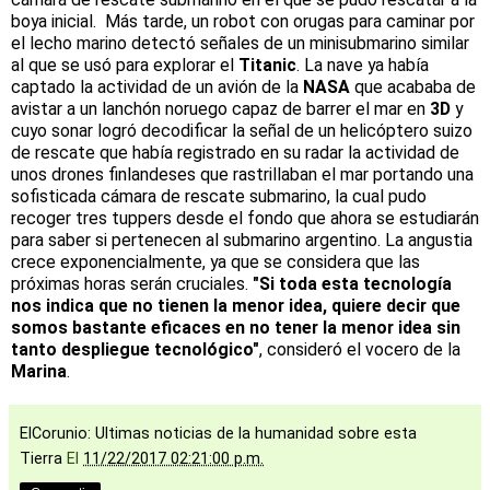
boya inicial. Más tarde, un robot con orugas para caminar por
el lecho marino detectó señales de un minisubmarino similar
al que se usó para explorar el
Titanic
. La nave ya había
captado la actividad de un avión de la
NASA
que acababa de
avistar a un lanchón noruego capaz de barrer el mar en
3D
y
cuyo sonar logró decodificar la señal de un helicóptero suizo
de rescate que había registrado en su radar la actividad de
unos drones finlandeses que rastrillaban el mar portando una
sofisticada cámara de rescate submarino, la cual pudo
recoger tres tuppers desde el fondo que ahora se estudiarán
para saber si pertenecen al submarino argentino. La angustia
crece exponencialmente, ya que se considera que las
próximas horas serán cruciales.
"Si toda esta tecnología
nos indica que no tienen la menor idea, quiere decir que
somos bastante eficaces en no tener la menor idea sin
tanto despliegue tecnológico"
, consideró el vocero de la
Marina
.
ElCorunio: Ultimas noticias de la humanidad sobre esta
Tierra
El
11/22/2017 02:21:00 p.m.