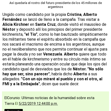
Así quedaría el rostro del futuro presidente de los 45 millones de
argentinos
Ungido como candidato por la propia
Cristina
,
Alberto
Fernández
se lanzó de lleno a la campaña. Tras visitar a
Alicia Kirchner
en
Santa Cruz
, donde visitó el mausoleo de
Néstor
y depositó allí los principios del primer presidente
kirchnerista,
"el Tío"
, como lo han bautizado simpáticamente
los militantes tiene el espíritu absorbido en la campaña que
nos sacará el macrismo de encima a los argentinos, aunque
no el neoliberalismo que nos permita continuar el ajuste para
pagar la deuda y no ser
Venezuela
.
Alberto
quiere que todo
en él hable de kirchnerismo y entre su círculo más íntimo se
estaría planeando una operación ocular que deje los ojos del
candidato igual de desviados que los de
Néstor. "No sólo
hay que ser, sino parecer"
, habría dicho
Alberto
a sus
allegados.
"Con un ojo miraré al pueblo y con el otro, al
FMI y a la Embajada"
, dicen que suele decir.
ElCorunio: Ultimas noticias de la humanidad sobre esta
Tierra
El
5/22/2019 12:44:00 p.m.