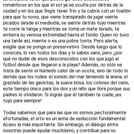
románticos en los que el sol ya se oculta por detrás de la
ciudad y en los que fingís tener frío y te cubrís con un toallón
para que tu novio, que viene transpirado de jugar veinte
picados desde el mediodía, se siente detrás tuyo mientras
te corre la tanga y mientras se toma un mate lavado, te
entierra su venosa extremidad hasta el fondo. Quien no tuvo
una tarde así, miente o es una pobre tonta. Pero alerta,
exigile que se ponga un preservativo. Desde luego que lo
conocés, lo ves todos los días y lo sabés sano, pero ¿por
qué no dudar de esos desconocidos con los que jugó al
fútbol desde que llegaron a la playa? Además, no sólo se
trata de sentir el húmedo calor de un ocote, sino de todo lo
demás que los rodea: el sonido del mar lamiendo la arena, el
graznido de las gaviotas, la suave brisa, los colores del cielo,
este tiempo único para los dos y un niño que llora porque sus
padres lo olvidaron. Si lográs que él también te cuide, ¡es
tuyo para siempre!
Todas sabemos que para las que no somos pectoralmente
afortunadas, el orto es un arma de seducción fundamental.
Acaso la más importante. Sin embargo, el diálogo entre
nosotras puede ayudar muchísimo, y contribuir para no