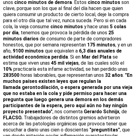
unos
cinco minutos de demora
. Estos
cinco minutos
son
clave, porque son los que al final del día hacen que quien
quiera consumir un producto de cierto local, deje la compra
para el otro día que tal vez, nunca suceda. Pero si en cada
cola, la vieja consume
cinco minutos
y hace unas
5 colas
por día
, tenemos que provoca la pérdida de unos
25
minutos diarios
de consumo de parte de compradores
honestos, que por semana representan
175 minutos
, y en un
año,
9100 minutos
que equivalen a
6,3 días anuales de
actividad económica perdida
. Si en
Mar del Plata
se
estima que viven unas
45 mil viejas
, de las cuales sólo el
10%
practicaría esta infame actividad, se han perdido unas
283500
horas laborables, que representan unos
32 años
.
"En
muchos países existen leyes que regulan la
llamada gerontodilación, o espera generada por una vieja
que no estaba en la cola y pide permiso para hacer una
pregunta que luego genera una demora en los demás
participantes de la espera, pero aquí aún no hay ningún
proyecto presentado"
, nos comenta
Gerardo Schnijx
, de
FLACSO.
Trabajadores de distintos gremios advirtieron
acerca de las patologías orgánicas que provoca tener que
escuchar a diario unas cien o doscientas
"preguntitas"
, que
van desde irritación ocular, inflamación ovarotesticular,