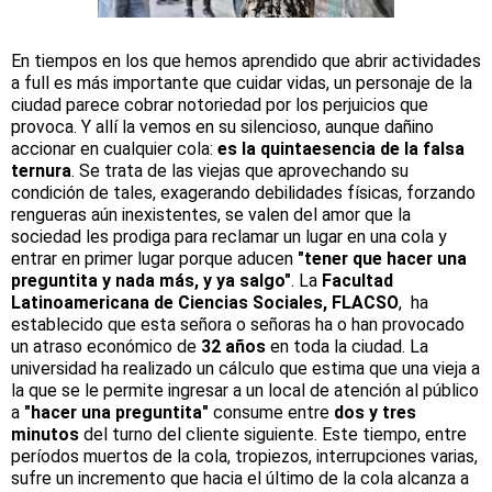
En tiempos en los que hemos aprendido que abrir actividades
a full es más importante que cuidar vidas, un personaje de la
ciudad parece cobrar notoriedad por los perjuicios que
provoca. Y allí la vemos en su silencioso, aunque dañino
accionar en cualquier cola:
es la quintaesencia de la falsa
ternura
. Se trata de las viejas que aprovechando su
condición de tales, exagerando debilidades físicas, forzando
rengueras aún inexistentes, se valen del amor que la
sociedad les prodiga para reclamar un lugar en una cola y
entrar en primer lugar porque aducen
"tener que hacer una
preguntita y nada más, y ya salgo"
. La
Facultad
Latinoamericana de Ciencias Sociales, FLACSO
, ha
establecido que esta señora o señoras ha o han provocado
un atraso económico de
32 años
en toda la ciudad. La
universidad ha realizado un cálculo que estima que una vieja a
la que se le permite ingresar a un local de atención al público
a
"hacer una preguntita"
consume entre
dos y tres
minutos
del turno del cliente siguiente. Este tiempo, entre
períodos muertos de la cola, tropiezos, interrupciones varias,
sufre un incremento que hacia el último de la cola alcanza a