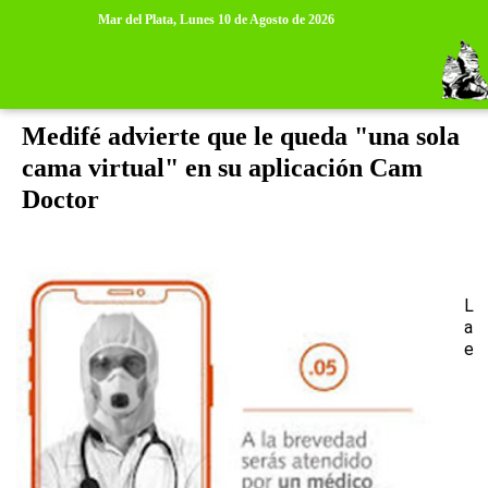
>
>
Mar del Plata,
Lunes 10 de Agosto de 2026
jueves, 22 de octubre de 2020
Medifé advierte que le queda "una sola
cama virtual" en su aplicación Cam
Doctor
L
a
e