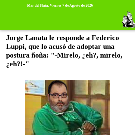
>
>
Mar del Plata,
Viernes 7 de Agosto de 2026
lunes, 13 de diciembre de 2010
Jorge Lanata le responde a Federico
Luppi, que lo acusó de adoptar una
postura ñoña: "-Mírelo, ¿eh?, mírelo,
¿eh?!-"