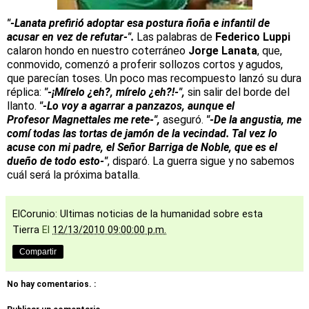
"-Lanata prefirió adoptar esa postura ñoña e infantil de
acusar en vez de refutar-".
Las palabras de
Federico Luppi
calaron hondo en nuestro coterráneo
Jorge Lanata
, que,
conmovido, comenzó a proferir sollozos cortos y agudos,
que parecían toses. Un poco mas recompuesto lanzó su dura
réplica:
"-¡Mírelo ¿eh?, mírelo ¿eh?!-",
sin salir del borde del
llanto.
"-Lo voy a agarrar a panzazos, aunque el
Profesor Magnettales me rete-",
aseguró.
"-De la angustia, me
comí todas las tortas de jamón de la vecindad. Tal vez lo
acuse con mi padre, el Señor Barriga de Noble, que es el
dueño de todo esto-"
, disparó. La guerra sigue y no sabemos
cuál será la próxima batalla.
ElCorunio: Ultimas noticias de la humanidad sobre esta
Tierra
El
12/13/2010 09:00:00 p.m.
Compartir
No hay comentarios. :