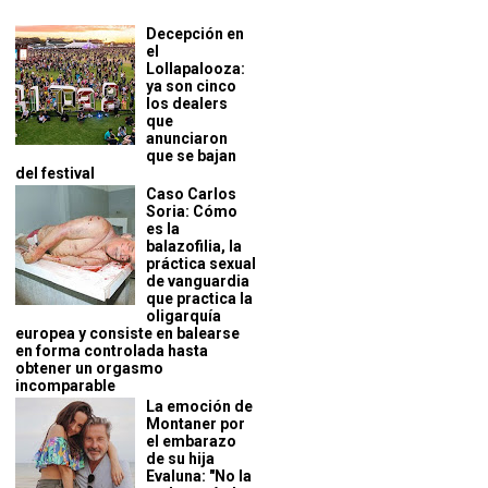
Decepción en
el
Lollapalooza:
ya son cinco
los dealers
que
anunciaron
que se bajan
del festival
Caso Carlos
Soria: Cómo
es la
balazofilia, la
práctica sexual
de vanguardia
que practica la
oligarquía
europea y consiste en balearse
en forma controlada hasta
obtener un orgasmo
incomparable
La emoción de
Montaner por
el embarazo
de su hija
Evaluna: "No la