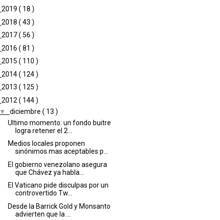
►
2019
( 18 )
►
2018
( 43 )
►
2017
( 56 )
►
2016
( 81 )
►
2015
( 110 )
►
2014
( 124 )
►
2013
( 125 )
▼
2012
( 144 )
▼
diciembre
( 13 )
Ultimo momento: un fondo buitre
logra retener el 2...
Medios locales proponen
sinónimos mas aceptables p...
El gobierno venezolano asegura
que Chávez ya habla...
El Vaticano pide disculpas por un
controvertido Tw...
Desde la Barrick Gold y Monsanto
advierten que la ...