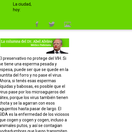
La ciudad,
hoy:
El preservativo no protege del VIH. Si
se tiene una esperma pesada y
espesa, puede ser que se quede en la
puntita del forro y no pase el virus.
Ahora, si tenés esas espermas
líquidas y babosas, es posible que el
virus pase por los microagujeros del
látex, porque los virus también tienen
chota y se la agarran con esos
agujeritos hasta pasar de largo. El
SIDA es la enfermedad de los viciosos
que cogen y cogen y cogen, incluso a
animales putos, y así se contagian
podredumbres que luego transmiten