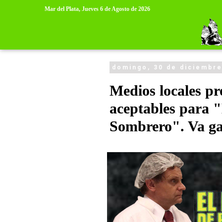
>
>
Mar del Plata,
Jueves 6 de Agosto de 2026
domingo, 30 de diciembre
Medios locales p
aceptables para "
Sombrero". Va g