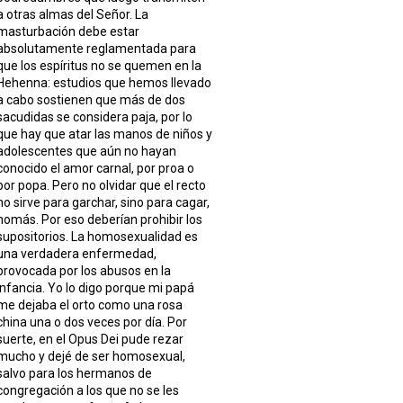
a otras almas del Señor. La
masturbación debe estar
absolutamente reglamentada para
que los espíritus no se quemen en la
Hehenna: estudios que hemos llevado
a cabo sostienen que más de dos
sacudidas se considera paja, por lo
que hay que atar las manos de niños y
adolescentes que aún no hayan
conocido el amor carnal, por proa o
por popa. Pero no olvidar que el recto
no sirve para garchar, sino para cagar,
nomás. Por eso deberían prohibir los
supositorios. La homosexualidad es
una verdadera enfermedad,
provocada por los abusos en la
infancia. Yo lo digo porque mi papá
me dejaba el orto como una rosa
china una o dos veces por día. Por
suerte, en el Opus Dei pude rezar
mucho y dejé de ser homosexual,
salvo para los hermanos de
congregación a los que no se les