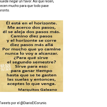
puede negar un favor. Así que recen,
recen mucho para que todo pase
pronto.
Tweets por el @DiarioElCorunio.