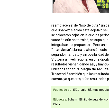
reemplacen el de
"hijo de puta"
sin p
que una vez elegido este adjetivo se ut
se colocaron cajas en la que los perio
votación aún no terminó, se supo qu
integraban las propuestas. Pero un pr
"Intendente"
. Llama la atención este 
segundo mandato y sin posibilidad de 
Victoria
a nivel nacional en una diput
resultados vienen dando así, y hay q
ubicados serían:
"Colegio de Arquite
Trascendió también que los resultado
cuenta, ya que arrojarían resultados pe
Publicado por
ElCorunio: Ultimas notici
Etiquetas:
Echarri
,
El hijo de puta del s
Plata