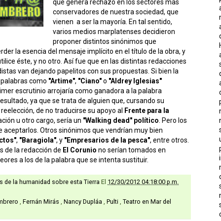
que genera rechazo en los sectores mas
conservadores de nuestra sociedad, que
vienen a ser la mayoría. En tal sentido,
varios medios marplatenses decidieron
proponer distintos sinónimos que
erder la esencia del mensaje implícito en el título de la obra, y
ilice éste, y no otro. Así fue que en las distintas redacciones
distas van dejando papelitos con sus propuestas. Si bien la
e palabras como
"Artime"
,
"Ciano"
o
"Aldrey Iglesias"
imer escrutinio arrojaría como ganadora a la palabra
resultado, ya que se trata de alguien que, cursando su
reelección, de no traducirse su apoyo al
Frente para la
ación u otro cargo, sería un
"Walking dead" político
. Pero los
ue aceptarlos. Otros sinónimos que vendrían muy bien
ctos"
,
"Baragiola"
, y
"Empresarios de la pesca"
, entre otros.
s de la redacción de
El Corunio
no serían tomados en
ores a los de la palabra que se intenta sustituir.
as de la humanidad sobre esta Tierra
El
12/30/2012 04:18:00 p.m.
ombrero
,
Fernán Mirás
,
Nancy Dupláa
,
Pulti
,
Teatro en Mar del