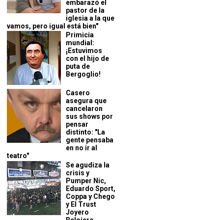
embarazó el
pastor de la
iglesia a la que
vamos, pero igual está bien"
Primicia
mundial:
¡Estuvimos
con el hijo de
puta de
Bergoglio!
Casero
asegura que
cancelaron
sus shows por
pensar
distinto: "La
gente pensaba
en no ir al
teatro"
Se agudiza la
crisis y
Pumper Nic,
Eduardo Sport,
Coppa y Chego
y El Trust
Joyero