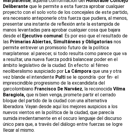
Marplatense
, aquella conformación del
Honorable Concejo
Deliberante
que le permite a esta fuerza aprobar cualquier
proyecto con el solo voto de los concejales de este partido,
era necesario anteponerle otra fuerza que pudiera, al menos,
presentar una instante de reflexión ante la estampida de
manos levantadas para aprobar cualquier cosa que bajara
desde el
Ejecutivo comunal
. Es por eso que el resultado de
las
Primarias Abiertas, Simultáneas y Obligatorias
nos
permite entrever un promisorio futuro de la política
marplatense: al parecer, si todo resulta como parece que va
a resultar, una nueva fuerza podrá balancear poder en el
ámbito legislativo de la ciudad. En efecto: al férreo
neoliberalismo auspiciado por
La Cámpora
que una y otra
vez blande el intendente
Pulti
se le opondría -por fin- el
imprescindible progresismo de la excandidata del
garcolombiano
Francisco De Narváez
, la reconocida
Vilma
Baragiola,
que ni bien venga, promete partir el cerrado
bloque del partido de la ciudad con una alternativa
liberadora. Vayan desde aquí los mejores auspicios a los
nuevos vientos en la política de la ciudad, que parecía
sumida irredentamente en el oscuro lenguaje del discurso
único para que, a través del diálogo entre fuerzas se logre
llegar al mismo.