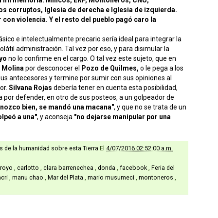
os corruptos, Iglesia de derecha e Iglesia de izquierda.
on violencia. Y el resto del pueblo pagó caro la
ásico e intelectualmente precario sería ideal para integrar la
olátil administración. Tal vez por eso, y para disimular la
yo
no lo confirme en el cargo. O tal vez este sujeto, que en
 Molina
por desconocer el
Pozo de Quilmes,
o le pega a los
us antecesores y termine por sumir con sus opiniones al
or.
Silvana Rojas
debería tener en cuenta esta posibilidad,
 por defender, en otro de sus posteos, a un golpeador de
onozco bien, se mandó una macana"
, y que no se trata de un
olpeó a una"
, y aconseja
"no dejarse manipular por una
as de la humanidad sobre esta Tierra
El
4/07/2016 02:52:00 a.m.
rroyo
,
carlotto
,
clara barrenechea
,
donda
,
facebook
,
Feria del
cri
,
manu chao
,
Mar del Plata
,
mario musumeci
,
montoneros
,