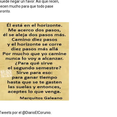
puede negar un favor. Así que recen,
recen mucho para que todo pase
pronto.
Tweets por el @DiarioElCorunio.