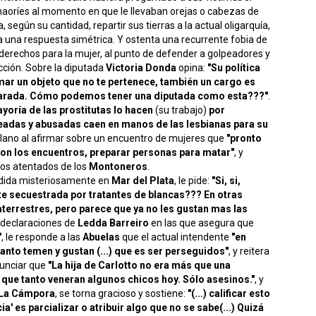
maoríes al momento en que le llevaban orejas o cabezas de
, según su cantidad, repartir sus tierras a la actual oligarquía,
a una respuesta simétrica. Y ostenta una recurrente fobia de
derechos para la mujer, al punto de defender a golpeadores y
icción. Sobre la diputada
Victoria Donda
opina:
"Su política
mar un objeto que no te pertenece, también un cargo es
parada. Cómo podemos tener una diputada como esta???
"
.
ayoría de las prostitutas lo hacen
(su trabajo)
por
eadas y abusadas caen en manos de las lesbianas para su
 y llano al afirmar sobre un encuentro de mujeres que
"pronto
son los encuentros, preparar personas para matar"
, y
 los atentados de los
Montoneros
.
rdida misteriosamente en
Mar del Plata
, le pide:
"Si, si,
ste secuestrada por tratantes de blancas??? En otras
terrestres, pero parece que ya no les gustan mas las
e declaraciones de
Ledda Barreiro
en las que asegura que
"
, le responde a las
Abuelas
que el actual intendente
"en
tanto temen y gustan (...) que es ser perseguidos"
, y reitera
nunciar que
"La hija de Carlotto no era más que una
que tanto veneran algunos chicos hoy. Sólo asesinos."
, y
La Cámpora
, se torna gracioso y sostiene:
"(...) calificar esto
a' es parcializar o atribuir algo que no se sabe(...) Quizá