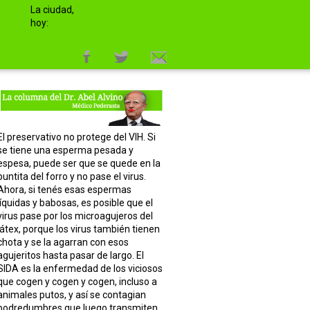
La ciudad,
hoy:
El preservativo no protege del VIH. Si
se tiene una esperma pesada y
espesa, puede ser que se quede en la
puntita del forro y no pase el virus.
Ahora, si tenés esas espermas
líquidas y babosas, es posible que el
virus pase por los microagujeros del
látex, porque los virus también tienen
chota y se la agarran con esos
agujeritos hasta pasar de largo. El
SIDA es la enfermedad de los viciosos
que cogen y cogen y cogen, incluso a
animales putos, y así se contagian
podredumbres que luego transmiten