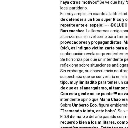
haya otros motivos"
Se ve que hay
"
local partidario.
Es muy amplio en cuanto a la libertad
de defender a un tipo super Rico y 
repetite ante el espejo: ----BOL
Barrenechea
. La llamamos amiga po
alcanzamos el nivel como para llama
provocadores y propagandistas. Ma
(sic), es indigno victimizarte para 
continuación revela sorprendentemen
Se horroriza por que un intendente 
reflexiona sobre situaciones análogas 
Sin embargo, su obsecuencia naufraga
sospechaba que se convertiría en el in
tipo, muy limitadito para tener un c
de que es el anarquismo, ni tampoc
Con esta gente no se puede!!!! no va
intendente opinó que
Manu Chao
era
Sobre
Umberto Eco
, figura emblemát
"Tremendo idiota, este bobo"
. Se v
El
24 de marzo
del año pasado conm
recuerdo bien a los militares, com
cometían atentados. Están todos e