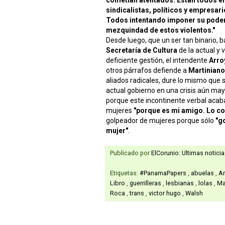
sindicalistas, políticos y empresari
Todos intentando imponer su poder c
mezquindad de estos violentos."
Desde luego, que un ser tan binario, b
Secretaría de Cultura
de la actual y v
deficiente gestión, el intendente
Arro
otros párrafos defiende a
Martiniano
aliados radicales,
dure lo mismo que s
actual gobierno en una crisis aún may
porque este incontinente verbal acaba
mujeres
"porque es mi amigo. Lo c
golpeador de mujeres porque sólo
"g
mujer"
.
Publicado por
ElCorunio: Ultimas notici
Etiquetas:
#PanamaPapers
,
abuelas
,
A
Libro
,
guerrilleras
,
lesbianas
,
lolas
,
Ma
Roca
,
trans
,
victor hugo
,
Walsh