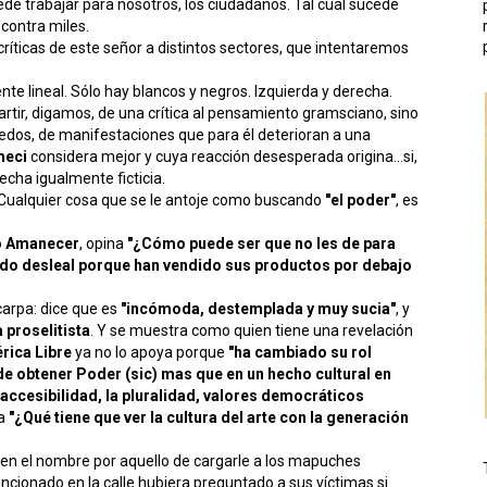
puede trabajar para nosotros, los ciudadanos. Tal cual sucede
contra miles.
íticas de este señor a distintos sectores, que intentaremos
te lineal. Sólo hay blancos y negros. Izquierda y derecha.
artir, digamos, de una crítica al pensamiento gramsciano, sino
edos, de manifestaciones que para él deterioran a una
eci
considera mejor y cuya reacción desesperada origina...si,
recha igualmente ficticia.
. Cualquier cosa que se le antoje como buscando
"el poder"
, es
o Amanecer
, opina
"¿Cómo puede ser que no les de para
ado desleal porque han vendido sus productos por debajo
arpa: dice que es
"incómoda, destemplada y muy sucia"
, y
a proselitista
. Y se muestra como quien tiene una revelación
rica Libre
ya no lo apoya porque
"ha cambiado su rol
de obtener Poder (sic) mas que en un hecho cultural en
la accesibilidad, la pluralidad, valores democráticos
ta
"¿Qué tiene que ver la cultura del arte con la generación
en el nombre por aquello de cargarle a los mapuches
cionado en la calle hubiera preguntado a sus víctimas si