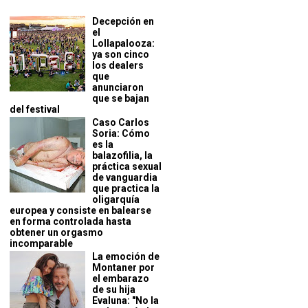
Decepción en
el
Lollapalooza:
ya son cinco
los dealers
que
anunciaron
que se bajan
del festival
Caso Carlos
Soria: Cómo
es la
balazofilia, la
práctica sexual
de vanguardia
que practica la
oligarquía
europea y consiste en balearse
en forma controlada hasta
obtener un orgasmo
incomparable
La emoción de
Montaner por
el embarazo
de su hija
Evaluna: "No la