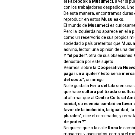
el
Facebook
a
Musumeci
, a ver si 
con los trabajadores despedidos. Uno 
De esta manera, encontramos duras cr
reproducir en estos
Musuleaks
.
El mundo de
Musumeci
es curiosamen
Pero la izquierda no aparece en él a p
como un reservorio de sus propios mi
sociedad o país pretéritos que
Musum
adivinó, lector: una opinión de una de
Y
"el poder"
, otra de sus obsesiones
denostada por este sujeto.
Veamos: sobre la
Cooperativa Nuev
pagar un alquiler? Esto sería merc
del costo",
un amigo.
No le gusta la
Feria del Libro
en una c
que hace
cultura politizada o cultur
al afirmar que al
Centro Cultural Amé
social, su esencia cambió en favor 
favor de la inclusión, la igualdad, 
plurales"
, dice el cercenador, y rema
de poder?"
No quiere que a la calle
Roca
le cambi
masacres y asesinatos, como si el men