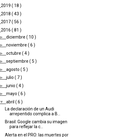
►
2019
( 18 )
►
2018
( 43 )
►
2017
( 56 )
▼
2016
( 81 )
►
diciembre
( 10 )
►
noviembre
( 6 )
►
octubre
( 4 )
►
septiembre
( 5 )
►
agosto
( 5 )
►
julio
( 7 )
►
junio
( 4 )
►
mayo
( 6 )
▼
abril
( 6 )
La declaración de un Audi
arrepentido complica a B...
Brasil: Google cambia su imagen
para reflejar la c...
Alerta en el PRO: las muertes por