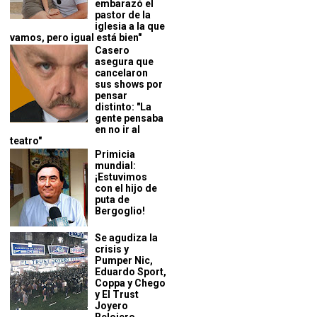
embarazó el
pastor de la
iglesia a la que
vamos, pero igual está bien"
Casero
asegura que
cancelaron
sus shows por
pensar
distinto: "La
gente pensaba
en no ir al
teatro"
Primicia
mundial:
¡Estuvimos
con el hijo de
puta de
Bergoglio!
Se agudiza la
crisis y
Pumper Nic,
Eduardo Sport,
Coppa y Chego
y El Trust
Joyero