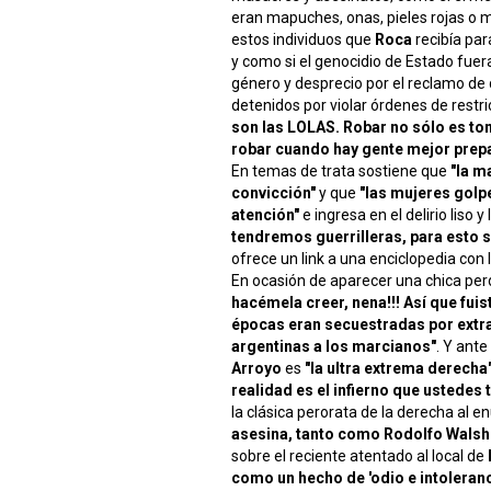
eran mapuches, onas, pieles rojas o 
estos individuos que
Roca
recibía para
y como si el genocidio de Estado fuer
género y desprecio por el reclamo de 
detenidos por violar órdenes de restr
son las LOLAS. Robar no sólo es to
robar cuando hay gente mejor pre
En temas de trata sostiene que
"la m
convicción"
y que
"las mujeres golp
atención"
e ingresa en el delirio liso
tendremos guerrilleras, para esto 
ofrece un link a una enciclopedia con
En ocasión de aparecer una chica pe
hacémela creer, nena!!! Así que fui
épocas eran secuestradas por extra
argentinas a los marcianos"
. Y ant
Arroyo
es
"la ultra extrema derecha
realidad es el infierno que ustedes 
la clásica perorata de la derecha al e
asesina, tanto como Rodolfo Walsh 
sobre el reciente atentado al local de
como un hecho de 'odio e intoleranci