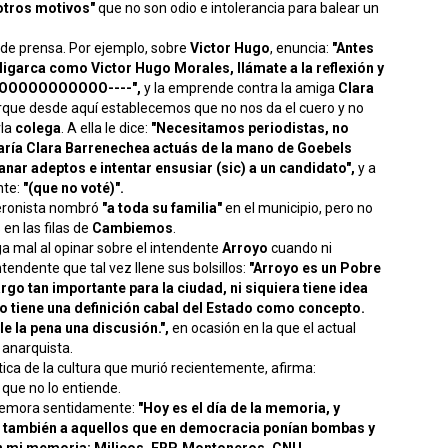
otros motivos"
que no son odio e intolerancia para balear un
 de prensa. Por ejemplo, sobre
Victor Hugo
, enuncia:
"Antes
oligarca como Victor Hugo Morales, llámate a la reflexión y
UDOOOOOOOOOOOO----",
y la emprende contra la amiga
Clara
rque desde aquí establecemos que no nos da el cuero y no
rla
colega
. A ella le dice:
"Necesitamos periodistas, no
ría Clara Barrenechea actuás de la mano de Goebels
ganar adeptos e intentar ensusiar (sic) a un candidato",
y a
te:
"(que no voté)".
peronista nombró
"a toda su familia"
en el municipio, pero no
en las filas de
Cambiemos
.
 mal al opinar sobre el intendente
Arroyo
cuando ni
tendente que tal vez llene sus bolsillos:
"Arroyo es un Pobre
argo tan importante para la ciudad, ni siquiera tiene idea
o tiene una definición cabal del Estado como concepto.
le la pena una discusión.",
en ocasión en la que el actual
 anarquista.
ica de la cultura que murió recientemente, afirma:
e que no lo entiende.
emora sentidamente:
"Hoy es el día de la memoria, y
o también a aquellos que en democracia ponían bombas y
n mi memoria: Milicos, ERP, Montoneros, CNU,