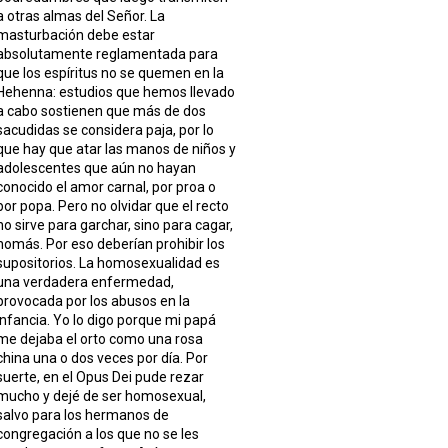
a otras almas del Señor. La
masturbación debe estar
absolutamente reglamentada para
que los espíritus no se quemen en la
Hehenna: estudios que hemos llevado
a cabo sostienen que más de dos
sacudidas se considera paja, por lo
que hay que atar las manos de niños y
adolescentes que aún no hayan
conocido el amor carnal, por proa o
por popa. Pero no olvidar que el recto
no sirve para garchar, sino para cagar,
nomás. Por eso deberían prohibir los
supositorios. La homosexualidad es
una verdadera enfermedad,
provocada por los abusos en la
infancia. Yo lo digo porque mi papá
me dejaba el orto como una rosa
china una o dos veces por día. Por
suerte, en el Opus Dei pude rezar
mucho y dejé de ser homosexual,
salvo para los hermanos de
congregación a los que no se les