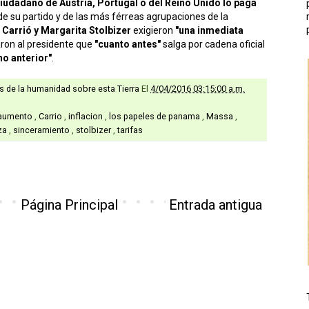
iudadano de Austria, Portugal o del Reino Unido lo paga
de su partido y de las más férreas agrupaciones de la
 Carrió y Margarita Stolbizer
exigieron
"una inmediata
ron al presidente que
"cuanto antes"
salga por cadena oficial
no anterior"
.
as de la humanidad sobre esta Tierra
El
4/04/2016 03:15:00 a.m.
aumento
,
Carrio
,
inflacion
,
los papeles de panama
,
Massa
,
za
,
sinceramiento
,
stolbizer
,
tarifas
Página Principal
Entrada antigua