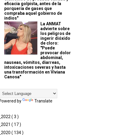
eficacia golpista, antes de la
porquería de gases que
compraba aquel gobierno de
indios"
La ANMAT
advierte sobre
los peligros de
ingerir dióxido
de cloro:
"Puede
provocar dolor
abdominal,
nauseas, vómitos, diarreas,
intoxicaciones severas y hasta
una transformación en Viviana
Canosa"
Powered by
Translate
►
2022
( 3 )
►
2021
( 17 )
►
2020
( 134 )