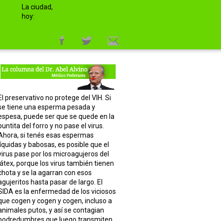
La ciudad,
hoy:
El preservativo no protege del VIH. Si
se tiene una esperma pesada y
espesa, puede ser que se quede en la
puntita del forro y no pase el virus.
Ahora, si tenés esas espermas
líquidas y babosas, es posible que el
virus pase por los microagujeros del
látex, porque los virus también tienen
chota y se la agarran con esos
agujeritos hasta pasar de largo. El
SIDA es la enfermedad de los viciosos
que cogen y cogen y cogen, incluso a
animales putos, y así se contagian
podredumbres que luego transmiten