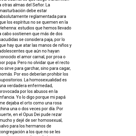
a otras almas del Señor. La
masturbación debe estar
absolutamente reglamentada para
que los espíritus no se quemen en la
Hehenna: estudios que hemos llevado
a cabo sostienen que más de dos
sacudidas se considera paja, por lo
que hay que atar las manos de niños y
adolescentes que aún no hayan
conocido el amor carnal, por proa o
por popa. Pero no olvidar que el recto
no sirve para garchar, sino para cagar,
nomás. Por eso deberían prohibir los
supositorios. La homosexualidad es
una verdadera enfermedad,
provocada por los abusos en la
infancia. Yo lo digo porque mi papá
me dejaba el orto como una rosa
china una o dos veces por día. Por
suerte, en el Opus Dei pude rezar
mucho y dejé de ser homosexual,
salvo para los hermanos de
congregación a los que no se les