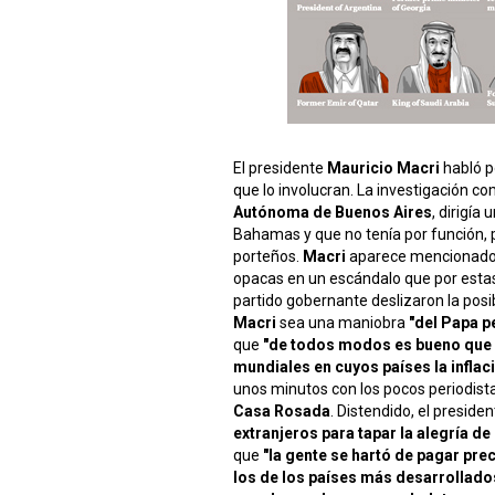
El presidente
Mauricio Macri
habló p
que lo involucran. La investigación c
Autónoma de Buenos Aires
, dirigía
Bahamas y que no tenía por función, p
porteños.
Macri
aparece mencionado j
opacas en un escándalo que por estas
partido gobernante deslizaron la posib
Macri
sea una maniobra
"del Papa p
que
"de todos modos es bueno que 
mundiales en cuyos países la inflac
unos minutos con los pocos periodist
Casa Rosada
. Distendido, el presid
extranjeros para tapar la alegría de
que
"la gente se hartó de pagar pre
los de los países más desarrollados