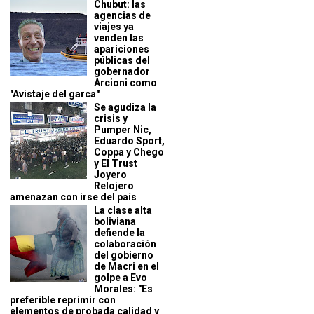
Chubut: las
agencias de
viajes ya
venden las
apariciones
públicas del
gobernador
Arcioni como
"Avistaje del garca"
Se agudiza la
crisis y
Pumper Nic,
Eduardo Sport,
Coppa y Chego
y El Trust
Joyero
Relojero
amenazan con irse del país
La clase alta
boliviana
defiende la
colaboración
del gobierno
de Macri en el
golpe a Evo
Morales: "Es
preferible reprimir con
elementos de probada calidad y