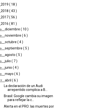
►
2019
( 18 )
►
2018
( 43 )
►
2017
( 56 )
▼
2016
( 81 )
►
diciembre
( 10 )
►
noviembre
( 6 )
►
octubre
( 4 )
►
septiembre
( 5 )
►
agosto
( 5 )
►
julio
( 7 )
►
junio
( 4 )
►
mayo
( 6 )
▼
abril
( 6 )
La declaración de un Audi
arrepentido complica a B...
Brasil: Google cambia su imagen
para reflejar la c...
Alerta en el PRO: las muertes por