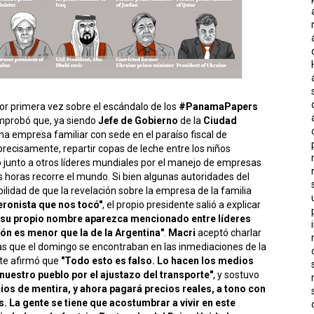
or primera vez sobre el escándalo de los
#PanamaPapers
omprobó que, ya siendo
Jefe de Gobierno
de la
Ciudad
 una empresa familiar con sede en el paraíso fiscal de
recisamente, repartir copas de leche entre los niños
unto a otros líderes mundiales por el manejo de empresas
 horas recorre el mundo. Si bien algunas autoridades del
ilidad de que la revelación sobre la empresa de la familia
eronista que nos tocó"
, el propio presidente salió a explicar
su propio nombre aparezca mencionado entre líderes
ión es menor que la de la Argentina"
.
Macri
aceptó charlar
as que el domingo se encontraban en las inmediaciones de la
ente afirmó que
"Todo esto es falso. Lo hacen los medios
 nuestro pueblo por el ajustazo del transporte"
, y sostuvo
cios de mentira, y ahora pagará precios reales, a tono con
. La gente se tiene que acostumbrar a vivir en este