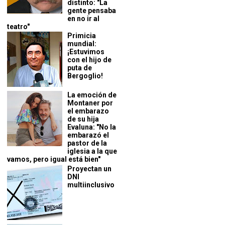
distinto: "La
gente pensaba
en no ir al
teatro"
Primicia
mundial:
¡Estuvimos
con el hijo de
puta de
Bergoglio!
La emoción de
Montaner por
el embarazo
de su hija
Evaluna: "No la
embarazó el
pastor de la
iglesia a la que
vamos, pero igual está bien"
Proyectan un
DNI
multiinclusivo