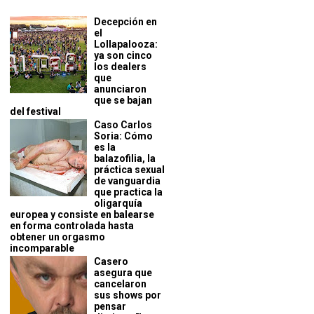
Decepción en
el
Lollapalooza:
ya son cinco
los dealers
que
anunciaron
que se bajan
del festival
Caso Carlos
Soria: Cómo
es la
balazofilia, la
práctica sexual
de vanguardia
que practica la
oligarquía
europea y consiste en balearse
en forma controlada hasta
obtener un orgasmo
incomparable
Casero
asegura que
cancelaron
sus shows por
pensar