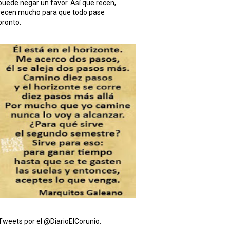
puede negar un favor. Así que recen,
recen mucho para que todo pase
pronto.
Tweets por el @DiarioElCorunio.