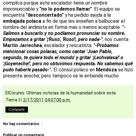
complica porque este escalador tiene un nombre
impronunciable y
"no lo podemos llamar"
. El equipo se
encuentra
"desconcertado"
y ha pedido ayuda a la
embajada polaca
a fin de que les enseñen a balbucear el
nombre del andinista en forma mas o menos aceptable.
"-
Salimos a buscarlo y no podíamos pronunciar su nombre.
Empezamos a gritar '¡'Ruso', 'Ruso'!, pero nada-"
, nos cuenta
Martín Jarrechea
, escalador y rescatista.
"-Probamos
mencionar cosas polacas, como cantar 'Juan Pablo,
segundo, te quiere todo el mundo' y gritar '¡Lechvalesa!' o
'¡Goyeneche!', pero no obtuvimos respuesta. No sabemos qué
pudo haberle pasado-".
El cónsul polaco en
Mendoza
se hizo
presente anoche, pero tampoco se le entiende mucho.
ElCorunio: Ultimas noticias de la humanidad sobre esta
Tierra
El
2/17/2011 04:07:00 p.m.
Compartir
No hay comentarios. :
Publicar un comentario