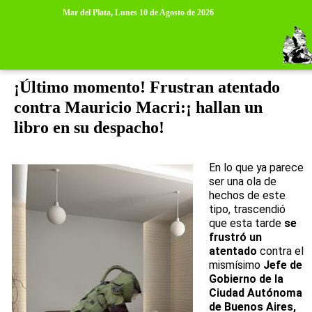
>
>
Mar del Plata,
Lunes 10 de Agosto de 2026
miércoles, 23 de mayo de 2012
¡Último momento! Frustran atentado
contra Mauricio Macri:¡ hallan un
libro en su despacho!
En lo que ya parece
ser una ola de
hechos de este
tipo, trascendió
que esta tarde
se
frustró un
atentado
contra el
mismísimo
Jefe de
Gobierno de la
Ciudad Autónoma
de Buenos Aires,