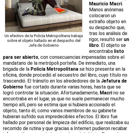
Mauricio Macri
.
Manos anónimas
colocaron un
extraño objeto en
su despacho que,
tras los análisis de
Un efectivo de la Policía Metropolitana trabaja
rigor, resultó ser
un
sobre el objeto hallado en el despacho del
libro
. El objeto se
Jefe de Gobierno
encontraba
listo
para ser abierto
, con consecuencias impensadas sobre el
mandatario de la metrópoli porteña. De inmediato, una
brigada de la
Policía Metropolitana
se hizo presente en la
oficina, donde procedió al secuestro del libro, cuyo título no
trascendió. El tránsito en los alrededores de la
Jefatura de
Gobierno
fue cortado durante varias horas, hasta que se
logró controlar la situación. Afortunadamente,
Macri
no se
encontraba en el lugar, ya que no suele permanecer mucho
tiempo allí, pero se estima que si hubiera accionado el
objeto, tanto él, como varios miembros de su gabinete
hubieran sufrido sus impredecibles efectos. El libro fue
hallado por personal de limpieza del edificio, que realizaba su
recorrido de rutina y que gracias a Internet pudieron recabar