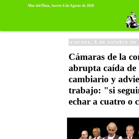
>
>
Mar del Plata,
Jueves 6 de Agosto de 2026
viernes, 5 de octubre de
Cámaras de la co
abrupta caída de 
cambiario y advie
trabajo: "si segu
echar a cuatro o 