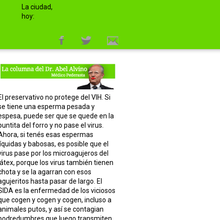
La ciudad,
hoy:
El preservativo no protege del VIH. Si
se tiene una esperma pesada y
espesa, puede ser que se quede en la
puntita del forro y no pase el virus.
Ahora, si tenés esas espermas
líquidas y babosas, es posible que el
virus pase por los microagujeros del
látex, porque los virus también tienen
chota y se la agarran con esos
agujeritos hasta pasar de largo. El
SIDA es la enfermedad de los viciosos
que cogen y cogen y cogen, incluso a
animales putos, y así se contagian
podredumbres que luego transmiten