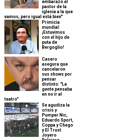
embarazó el
pastor de la
iglesia a la que
vamos, pero igual está bien"
Primicia
mundial:
¡Estuvimos
con el hijo de
puta de
Bergoglio!
Casero
asegura que
cancelaron
sus shows por
pensar
distinto: "La
gente pensaba
en no ir al
teatro"
Se agudiza la
crisis y
Pumper Nic,
Eduardo Sport,
Coppa y Chego
y El Trust
Joyero