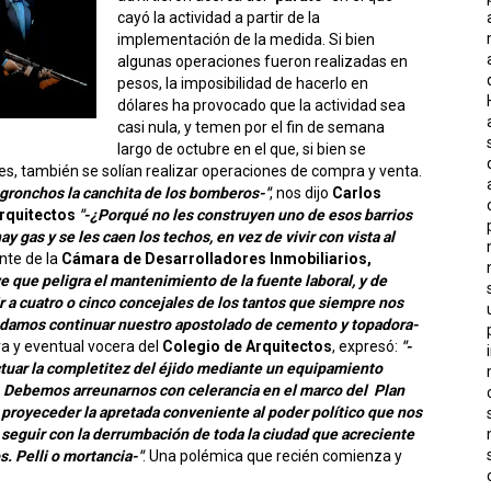
cayó la actividad a partir de la
implementación de la medida. Si bien
algunas operaciones fueron realizadas en
pesos, la imposibilidad de hacerlo en
dólares ha provocado que la actividad sea
casi nula, y temen por el fin de semana
largo de octubre en el que, si bien se
es, también se solían realizar operaciones de compra y venta.
 gronchos la canchita de los bomberos-"
, nos dijo
Carlos
Arquitectos
"-¿Porqué no les construyen uno de esos barrios
y gas y se les caen los techos, en vez de vivir con vista al
nte de la
Cámara de Desarrolladores Inmobiliarios,
ve que peligra el mantenimiento de la fuente laboral, y de
r a cuatro o cinco concejales de los tantos que siempre nos
podamos continuar nuestro apostolado de cemento y topadora-
ra y eventual vocera del
Colegio de Arquitectos
, expresó:
"-
ectuar la completitez del éjido mediante un equipamiento
. Debemos arreunarnos con celerancia en el marco del Plan
royeceder la apretada conveniente al poder político que nos
 seguir con la derrumbación de toda la ciudad que acreciente
s. Pelli o mortancia-"
. Una polémica que recién comienza y