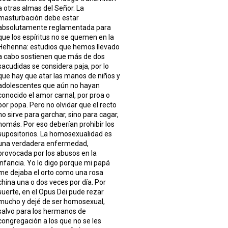
a otras almas del Señor. La
masturbación debe estar
absolutamente reglamentada para
que los espíritus no se quemen en la
Hehenna: estudios que hemos llevado
a cabo sostienen que más de dos
sacudidas se considera paja, por lo
que hay que atar las manos de niños y
adolescentes que aún no hayan
conocido el amor carnal, por proa o
por popa. Pero no olvidar que el recto
no sirve para garchar, sino para cagar,
nomás. Por eso deberían prohibir los
supositorios. La homosexualidad es
una verdadera enfermedad,
provocada por los abusos en la
infancia. Yo lo digo porque mi papá
me dejaba el orto como una rosa
china una o dos veces por día. Por
suerte, en el Opus Dei pude rezar
mucho y dejé de ser homosexual,
salvo para los hermanos de
congregación a los que no se les