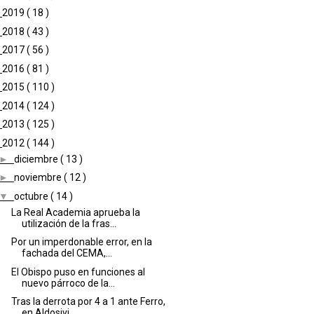
►
2019
( 18 )
►
2018
( 43 )
►
2017
( 56 )
►
2016
( 81 )
►
2015
( 110 )
►
2014
( 124 )
►
2013
( 125 )
▼
2012
( 144 )
►
diciembre
( 13 )
►
noviembre
( 12 )
▼
octubre
( 14 )
La Real Academia aprueba la
utilización de la fras...
Por un imperdonable error, en la
fachada del CEMA,...
El Obispo puso en funciones al
nuevo párroco de la...
Tras la derrota por 4 a 1 ante Ferro,
en Aldosivi ...