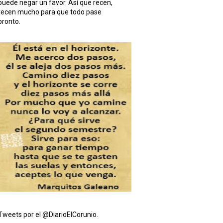
puede negar un favor. Así que recen,
recen mucho para que todo pase
pronto.
Tweets por el @DiarioElCorunio.