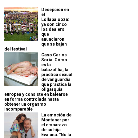
Decepción en
el
Lollapalooza:
ya son cinco
los dealers
que
anunciaron
que se bajan
del festival
Caso Carlos
Soria: Cómo
es la
balazofilia, la
práctica sexual
de vanguardia
que practica la
oligarquía
europea y consiste en balearse
en forma controlada hasta
obtener un orgasmo
incomparable
La emoción de
Montaner por
el embarazo
de su hija
Evaluna: "No la