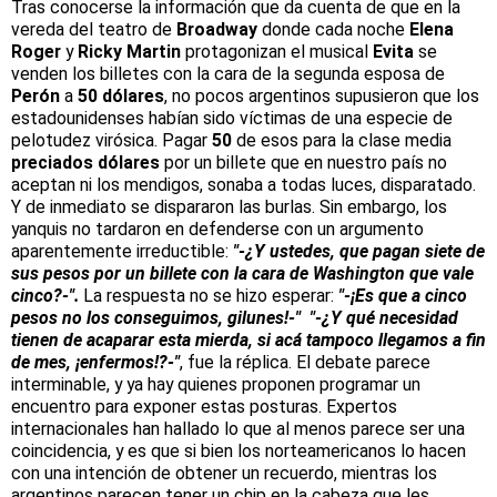
Tras conocerse la información que da cuenta de que en la
vereda del teatro de
Broadway
donde cada noche
Elena
Roger
y
Ricky Martin
protagonizan el musical
Evita
se
venden los billetes con la cara de la segunda esposa de
Perón
a
50 dólares
, no pocos argentinos supusieron que los
estadounidenses habían sido víctimas de una especie de
pelotudez virósica. Pagar
50
de
esos para la clase media
preciados dólares
por un billete que en nuestro país no
aceptan ni los mendigos, sonaba a todas luces, disparatado.
Y de inmediato se dispararon las burlas. Sin embargo, los
yanquis no tardaron en defenderse con un argumento
aparentemente irreductible:
"-¿Y ustedes, que pagan siete de
sus pesos por un billete con la cara de Washington que vale
cinco?-".
La respuesta no se hizo esperar:
"-¡Es que a cinco
pesos no los conseguimos, gilunes!-"
"-¿Y qué necesidad
tienen de acaparar esta mierda, si acá tampoco llegamos a fin
de mes, ¡enfermos!?-"
, fue la réplica. El debate parece
interminable, y ya hay quienes proponen programar un
encuentro para exponer estas posturas. Expertos
internacionales han hallado lo que al menos parece ser una
coincidencia, y es que si bien los norteamericanos lo hacen
con una intención de obtener un recuerdo, mientras los
argentinos parecen tener un chip en la cabeza que les