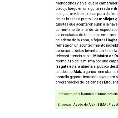
mendocinos y en el que la camarader
tradujo luego en una guitarreada entr
colegas, sirvió de excusa para disfrut
de las brasas a punto. Las
mollejas 
turistas que aceptaron subir a la nave
comentario de la tarde. Un espectacu
las ensaladas de todo tipo remataron
heladería de la zona, alfajores
Hagha
remataron un acontecimiento increíbl
peronismo, debió levantar parte de la
teleconferencia con el
Ministro de De
reemplazo de la misma por una carpe
fragata
estará abierta al público de
asados de
Alak
, algunos mini-stands
pantalla gigante instalada ayer para re
programación de los canales
Encuent
Publicado por
ElCorunio: Ultimas notici
Etiquetas:
Asado de Alak
,
ESMA
,
Fraga