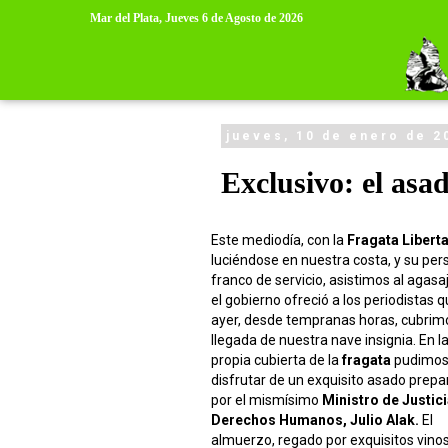
>
>
Mar del Plata,
Jueves 6 de Agosto de 2026
jueves, 10 de enero de 2
Exclusivo: el asa
Este mediodía, con la
Fragata Libert
luciéndose en nuestra costa, y su per
franco de servicio, asistimos al agasa
el gobierno ofreció a los periodistas 
ayer, desde tempranas horas, cubrimo
llegada de nuestra nave insignia. En l
propia cubierta de la
fragata
pudimo
disfrutar de un exquisito asado prep
por el mismísimo
Ministro de Justici
Derechos Humanos, Julio Alak.
El
almuerzo, regado por exquisitos vino