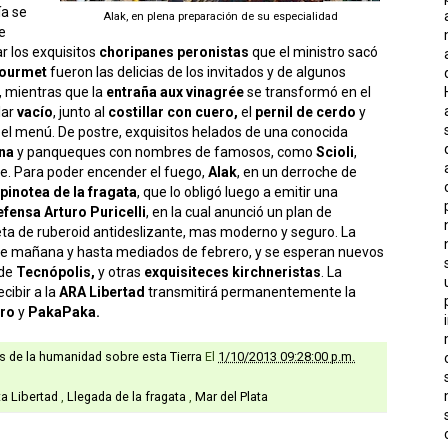
ía se
Alak, en plena preparación de su especialidad
e
ar los exquisitos
choripanes peronistas
que el ministro sacó
gourmet
fueron las delicias de los invitados y de algunos
, mientras que la
entraña aux vinagrée
se transformó en el
lar
vacío
, junto al
costillar con cuero,
el
pernil de cerdo
y
 el menú. De postre, exquisitos helados de una conocida
na
y panqueques con nombres de famosos, como
Scioli
,
e. Para poder encender el fuego,
Alak
, en un derroche de
pinotea de la fragata
, que lo obligó luego a emitir una
fensa Arturo Puricelli
, en la cual anunció un plan de
ta de ruberoid antideslizante, mas moderno y seguro. La
sde mañana y hasta mediados de febrero, y se esperan nuevos
 de
Tecnópolis,
y otras
exquisiteces kirchneristas
. La
cibir a la
ARA Libertad
transmitirá permanentemente la
ro
y
PakaPaka.
as de la humanidad sobre esta Tierra
El
1/10/2013 09:28:00 p.m.
ta Libertad
,
Llegada de la fragata
,
Mar del Plata