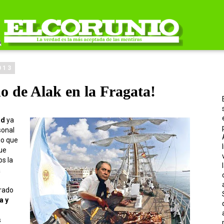
013
do de Alak en la Fragata!
ad
ya
sonal
jo que
que
s la
a
s
arado
a y
s