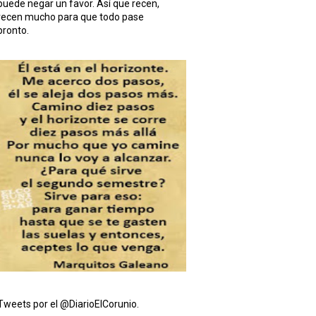
puede negar un favor. Así que recen,
recen mucho para que todo pase
pronto.
Tweets por el @DiarioElCorunio.