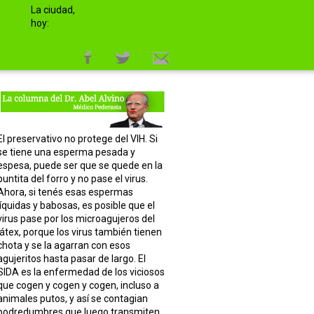
La ciudad,
hoy:
El preservativo no protege del VIH. Si
se tiene una esperma pesada y
espesa, puede ser que se quede en la
puntita del forro y no pase el virus.
Ahora, si tenés esas espermas
líquidas y babosas, es posible que el
virus pase por los microagujeros del
látex, porque los virus también tienen
chota y se la agarran con esos
agujeritos hasta pasar de largo. El
SIDA es la enfermedad de los viciosos
que cogen y cogen y cogen, incluso a
animales putos, y así se contagian
podredumbres que luego transmiten