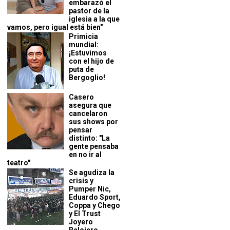
embarazó el
pastor de la
iglesia a la que
vamos, pero igual está bien"
Primicia
mundial:
¡Estuvimos
con el hijo de
puta de
Bergoglio!
Casero
asegura que
cancelaron
sus shows por
pensar
distinto: "La
gente pensaba
en no ir al
teatro"
Se agudiza la
crisis y
Pumper Nic,
Eduardo Sport,
Coppa y Chego
y El Trust
Joyero