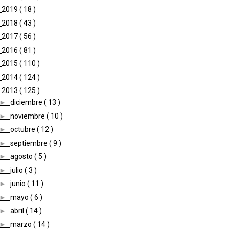
►
2019
( 18 )
►
2018
( 43 )
►
2017
( 56 )
►
2016
( 81 )
►
2015
( 110 )
►
2014
( 124 )
▼
2013
( 125 )
►
diciembre
( 13 )
►
noviembre
( 10 )
►
octubre
( 12 )
►
septiembre
( 9 )
►
agosto
( 5 )
►
julio
( 3 )
►
junio
( 11 )
►
mayo
( 6 )
►
abril
( 14 )
►
marzo
( 14 )