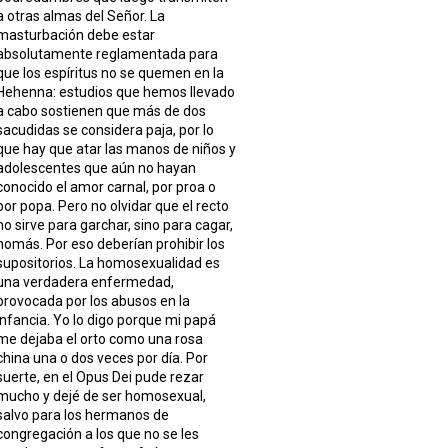
a otras almas del Señor. La
masturbación debe estar
absolutamente reglamentada para
que los espíritus no se quemen en la
Hehenna: estudios que hemos llevado
a cabo sostienen que más de dos
sacudidas se considera paja, por lo
que hay que atar las manos de niños y
adolescentes que aún no hayan
conocido el amor carnal, por proa o
por popa. Pero no olvidar que el recto
no sirve para garchar, sino para cagar,
nomás. Por eso deberían prohibir los
supositorios. La homosexualidad es
una verdadera enfermedad,
provocada por los abusos en la
infancia. Yo lo digo porque mi papá
me dejaba el orto como una rosa
china una o dos veces por día. Por
suerte, en el Opus Dei pude rezar
mucho y dejé de ser homosexual,
salvo para los hermanos de
congregación a los que no se les