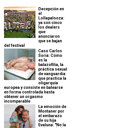
Decepción en
el
Lollapalooza:
ya son cinco
los dealers
que
anunciaron
que se bajan
del festival
Caso Carlos
Soria: Cómo
es la
balazofilia, la
práctica sexual
de vanguardia
que practica la
oligarquía
europea y consiste en balearse
en forma controlada hasta
obtener un orgasmo
incomparable
La emoción de
Montaner por
el embarazo
de su hija
Evaluna: "No la