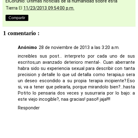
ElCorunio: Ultimas noticias de la humanidad sobre esta
Tierra
El
11/23/2013 09:54:00 p.m.
Compartir
1 comentario :
Anónimo
28 de noviembre de 2013 a las 3:20 a.m.
increibles sus post... interpreto por cada uno de sus
escritos,un avanzado deterioro mental-. Cuan aberrante
habra sido su experiencia sexual para describir con tanta
precision y detalle lo que ud detalla como terapia,o sera
un deseo escondido a su propia terapia incipiente?.Eso
si, va a tener que pelearla, porque mirandolo bien?...hasta
Potito lo pensaria dos veces y susurraria por lo bajo: a
este viejo incogible?, naa gracias! paso!! jaja!!!!
Responder