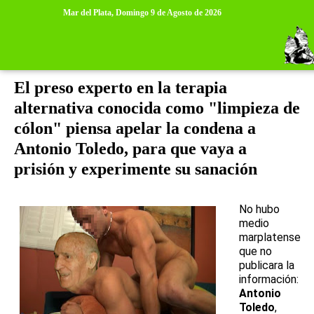
>
>
Mar del Plata,
Domingo 9 de Agosto de 2026
sábado, 23 de noviembre de 2013
El preso experto en la terapia
alternativa conocida como "limpieza de
cólon" piensa apelar la condena a
Antonio Toledo, para que vaya a
prisión y experimente su sanación
No hubo
medio
marplatense
que no
publicara la
información:
Antonio
Toledo
,