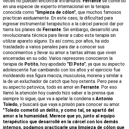
veces no pueden encontrar intramuros.
Ferrante
se convirtió
en una especie de experto internacional en la terapia
conocida como
"limpieza de cólon"
, que muchos famosos
practican asiduamente. En este caso, la dificultad para
ingresar instrumental terapéutico a la cárcel pareció dar por
tierra los planes de
Ferrante
. Sin embargo, desarrolló una
revolucionaria técnica para llevar a cabo esta terapia sin
utilizar aparato alguno. Es así como, por años, ha sido
trasladado a varios penales para dar a conocer sus
conocimientos y llevar su amor a tantas almas que viven
encerradas en su odio. Varios represores conocieron la
terapia de
Potito
, hoy apodado
"El Poto"
, ya que su aspecto
adolescente fue cambiando con los años y el ejercicio fue
moldeando esa figura maciza, musculosa, morena y similar a
la de un exluchador de catch que hoy ostenta. Pero pese a
su aspecto patovica, todo es amor en
Ferrante
. Por eso
llamó la atención hoy cuando hizo saber a la prensa que
siempre lo sigue, que va a apelar la condena a
Antonio
Toledo
, y buscará que vaya a prisión para conocer su amor.
"Toledo cometió un delito, y como tal, se apartó del
amor a la humanidad. Merece que yo, junto al equipo
terapéutico que desarrollé en la cárcel con los demás
internos, podamos practicarle una limpieza de cólon que