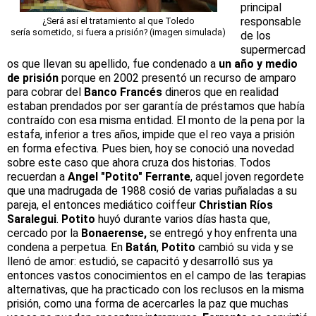
principal
responsable
¿Será así el tratamiento al que Toledo
sería sometido, si fuera a prisión? (imagen simulada)
de los
supermercad
os que llevan su apellido, fue condenado a
un año y medio
de prisión
porque en 2002 presentó un recurso de amparo
para cobrar del
Banco Francés
dineros que en realidad
estaban prendados por ser garantía de préstamos que había
contraído con esa misma entidad. El monto de la pena por la
estafa, inferior a tres años, impide que el reo vaya a prisión
en forma efectiva. Pues bien, hoy se conoció una novedad
sobre este caso que ahora cruza dos historias. Todos
recuerdan a
Angel "Potito" Ferrante
, aquel joven regordete
que una madrugada de 1988 cosió de varias puñaladas a su
pareja, el entonces mediático coiffeur
Christian Ríos
Saralegui
.
Potito
huyó durante varios días hasta que,
cercado por la
Bonaerense,
se entregó y hoy enfrenta una
condena a perpetua. En
Batán
,
Potito
cambió su vida y se
llenó de amor: estudió, se capacitó y desarrolló sus ya
entonces vastos conocimientos en el campo de las terapias
alternativas, que ha practicado con los reclusos en la misma
prisión, como una forma de acercarles la paz que muchas