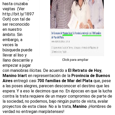
hasta cruzaba
viejitas (Ver
http://bit.ly/1897
Ooh
) con tal de
ser reconocido
en nuestro
ámbito. Sin
embargo, a
veces la
búsqueda puede
llevar al liso y
llano descarrile y
Click para ampliar
empezar a jugar
con maniobras ilícitas. De acuerdo a
El Retrato de Hoy
,
Manino Iriart
en representación de la
Provincia de Buenos
Aires
entregó casi
700 familias de Mar del Plata
que, pese
a las poses alegres, parecen desconocer el destino que les
espera. Y a eso le decimos que no. En épocas en que la lucha
contra la trata requiere de un mayor compromiso de parte de
la sociedad, no podemos, bajo ningún punto de vista, avalar
proyectos de esta clase. No a la trata,
Manino
. ¡Hombres de
verdad no entregan marplatenses!