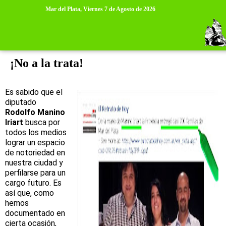
>
>
Mar del Plata,
Viernes 7 de Agosto de 2026
viernes, 15 de noviembre de 2013
¡No a la trata!
Es sabido que el
diputado
Rodolfo Manino
Iriart
busca por
todos los medios
lograr un espacio
de notoriedad en
nuestra ciudad y
perfilarse para un
cargo futuro. Es
así que, como
hemos
documentado en
cierta ocasión,