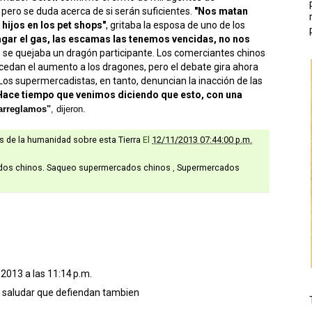
a, pero se duda acerca de si serán suficientes.
"Nos matan
hijos en los pet shops"
, gritaba la esposa de uno de los
gar el gas, las escamas las tenemos vencidas, no nos
, se quejaba un dragón participante. Los comerciantes chinos
cedan el aumento a los dragones, pero el debate gira ahora
 Los supermercadistas, en tanto, denuncian la inacción de las
Hace tiempo que venimos diciendo que esto, con una
arreglamos"
, dijeron.
as de la humanidad sobre esta Tierra
El
12/11/2013 07:44:00 p.m.
dos chinos. Saqueo supermercados chinos
,
Supermercados
2013 a las 11:14 p.m.
de saludar que defiendan tambien