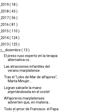
►
2019
( 18 )
►
2018
( 43 )
►
2017
( 56 )
►
2016
( 81 )
►
2015
( 110 )
►
2014
( 124 )
▼
2013
( 125 )
▼
diciembre
( 13 )
El preso ruso experto en la terapia
alternativa co...
Las atracciones infantiles del
verano marplatense
Tras el "Lobo de Mar de alfajores",
Marta Minujin ...
Logran salvarle la mano
¡injertándosela en el ocote!
Alfajoreros marplatenses
advierten que, en materia...
Todo el amor de Francisco: el Papa