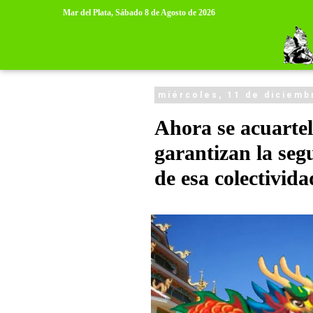
>
>
Mar del Plata,
Sábado 8 de Agosto de 2026
miércoles, 11 de diciemb
Ahora se acuartel
garantizan la seg
de esa colectivida