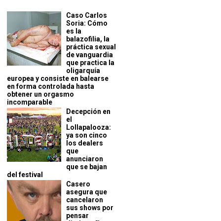
Caso Carlos
Soria: Cómo
es la
balazofilia, la
práctica sexual
de vanguardia
que practica la
oligarquía
europea y consiste en balearse
en forma controlada hasta
obtener un orgasmo
incomparable
Decepción en
el
Lollapalooza:
ya son cinco
los dealers
que
anunciaron
que se bajan
del festival
Casero
asegura que
cancelaron
sus shows por
pensar