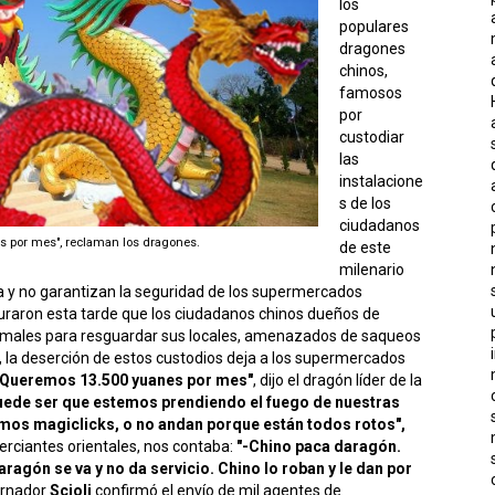
los
populares
dragones
chinos,
famosos
por
custodiar
las
instalacione
s de los
ciudadanos
s por mes", reclaman los dragones.
de este
milenario
a y no garantizan la seguridad de los supermercados
uraron esta tarde que los ciudadanos chinos dueños de
imales para resguardar sus locales, amenazados de saqueos
, la deserción de estos custodios deja a los supermercados
"Queremos 13.500 yuanes por mes"
, dijo el dragón líder de la
ede ser que estemos prendiendo el fuego de nuestras
mos magiclicks, o no andan porque están todos rotos",
erciantes orientales, nos contaba:
"-Chino paca daragón.
ragón se va y no da servicio. Chino lo roban y le dan por
bernador
Scioli
confirmó el envío de mil agentes de