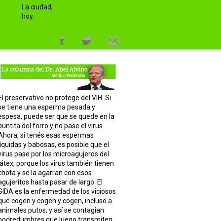
La ciudad,
hoy:
El preservativo no protege del VIH. Si
se tiene una esperma pesada y
espesa, puede ser que se quede en la
puntita del forro y no pase el virus.
Ahora, si tenés esas espermas
líquidas y babosas, es posible que el
virus pase por los microagujeros del
látex, porque los virus también tienen
chota y se la agarran con esos
agujeritos hasta pasar de largo. El
SIDA es la enfermedad de los viciosos
que cogen y cogen y cogen, incluso a
animales putos, y así se contagian
podredumbres que luego transmiten