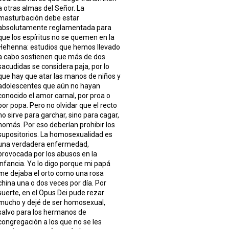
a otras almas del Señor. La
masturbación debe estar
absolutamente reglamentada para
que los espíritus no se quemen en la
Hehenna: estudios que hemos llevado
a cabo sostienen que más de dos
sacudidas se considera paja, por lo
que hay que atar las manos de niños y
adolescentes que aún no hayan
conocido el amor carnal, por proa o
por popa. Pero no olvidar que el recto
no sirve para garchar, sino para cagar,
nomás. Por eso deberían prohibir los
supositorios. La homosexualidad es
una verdadera enfermedad,
provocada por los abusos en la
infancia. Yo lo digo porque mi papá
me dejaba el orto como una rosa
china una o dos veces por día. Por
suerte, en el Opus Dei pude rezar
mucho y dejé de ser homosexual,
salvo para los hermanos de
congregación a los que no se les