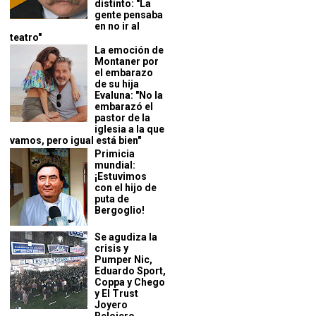
distinto: "La
gente pensaba
en no ir al
teatro"
La emoción de
Montaner por
el embarazo
de su hija
Evaluna: "No la
embarazó el
pastor de la
iglesia a la que
vamos, pero igual está bien"
Primicia
mundial:
¡Estuvimos
con el hijo de
puta de
Bergoglio!
Se agudiza la
crisis y
Pumper Nic,
Eduardo Sport,
Coppa y Chego
y El Trust
Joyero