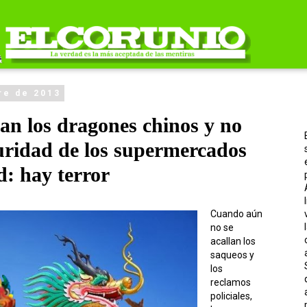
re de 2013
an los dragones chinos y no
uridad de los supermercados
d: hay terror
Cuando aún
no se
acallan los
saqueos y
los
reclamos
policiales,