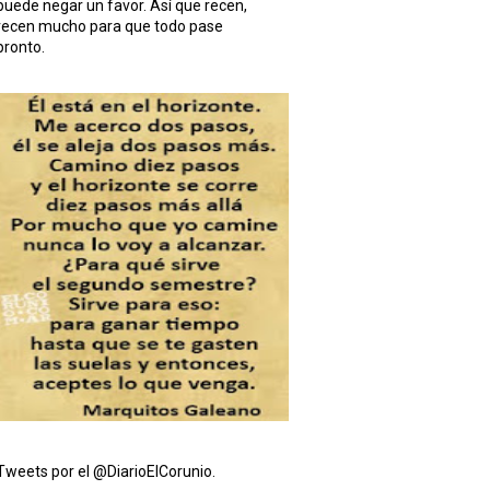
puede negar un favor. Así que recen,
recen mucho para que todo pase
pronto.
Tweets por el @DiarioElCorunio.