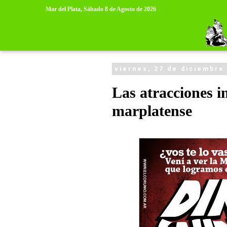
>
>
Mar del Plata,
Sábado 8 de Agosto de 2026
viernes, 27 de diciembre
Las atracciones i
marplatense