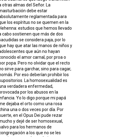
a otras almas del Señor. La
masturbación debe estar
absolutamente reglamentada para
que los espíritus no se quemen en la
Hehenna: estudios que hemos llevado
a cabo sostienen que más de dos
sacudidas se considera paja, por lo
que hay que atar las manos de niños y
adolescentes que aún no hayan
conocido el amor carnal, por proa o
por popa. Pero no olvidar que el recto
no sirve para garchar, sino para cagar,
nomás. Por eso deberían prohibir los
supositorios. La homosexualidad es
una verdadera enfermedad,
provocada por los abusos en la
infancia. Yo lo digo porque mi papá
me dejaba el orto como una rosa
china una o dos veces por día. Por
suerte, en el Opus Dei pude rezar
mucho y dejé de ser homosexual,
salvo para los hermanos de
congregación a los que no se les