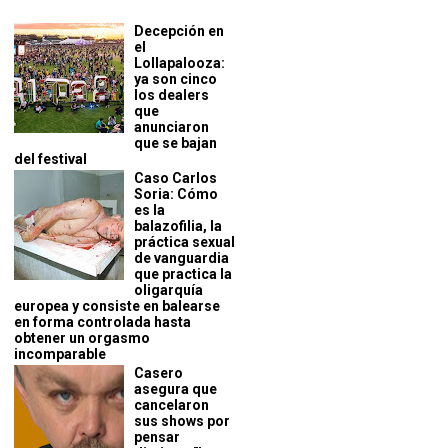
Decepción en
el
Lollapalooza:
ya son cinco
los dealers
que
anunciaron
que se bajan
del festival
Caso Carlos
Soria: Cómo
es la
balazofilia, la
práctica sexual
de vanguardia
que practica la
oligarquía
europea y consiste en balearse
en forma controlada hasta
obtener un orgasmo
incomparable
Casero
asegura que
cancelaron
sus shows por
pensar