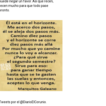
puede negar un favor. Así que recen,
recen mucho para que todo pase
pronto.
Tweets por el @DiarioElCorunio.