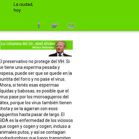
La ciudad,
hoy:
El preservativo no protege del VIH. Si
se tiene una esperma pesada y
espesa, puede ser que se quede en la
puntita del forro y no pase el virus.
Ahora, si tenés esas espermas
líquidas y babosas, es posible que el
virus pase por los microagujeros del
látex, porque los virus también tienen
chota y se la agarran con esos
agujeritos hasta pasar de largo. El
SIDA es la enfermedad de los viciosos
que cogen y cogen y cogen, incluso a
animales putos, y así se contagian
podredumbres que luego transmiten