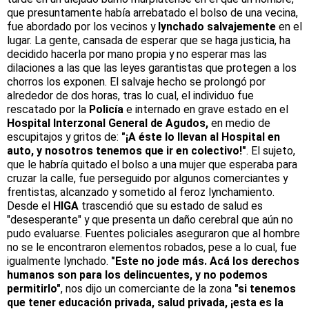
que presuntamente había arrebatado el bolso de una vecina,
fue abordado por los vecinos y
lynchado salvajemente
en el
lugar. La gente, cansada de esperar que se haga justicia, ha
decidido hacerla por mano propia y no esperar mas las
dilaciones a las que las leyes garantistas que protegen a los
chorros los exponen. El salvaje hecho se prolongó por
alrededor de dos horas, tras lo cual, el individuo fue
rescatado por la
Policía
e internado en grave estado en el
Hospital Interzonal General de Agudos,
en medio de
escupitajos y gritos de:
"¡A éste lo llevan al Hospital en
auto, y nosotros tenemos que ir en colectivo!"
. El sujeto,
que le habría quitado el bolso a una mujer que esperaba para
cruzar la calle, fue perseguido por algunos comerciantes y
frentistas, alcanzado y sometido al feroz lynchamiento.
Desde el
HIGA
trascendió que su estado de salud es
"desesperante" y que presenta un daño cerebral que aún no
pudo evaluarse. Fuentes policiales aseguraron que al hombre
no se le encontraron elementos robados, pese a lo cual, fue
igualmente lynchado.
"Este no jode más. Acá los derechos
humanos son para los delincuentes, y no podemos
permitirlo"
, nos dijo un comerciante de la zona
"si tenemos
que tener educación privada, salud privada, ¡esta es la