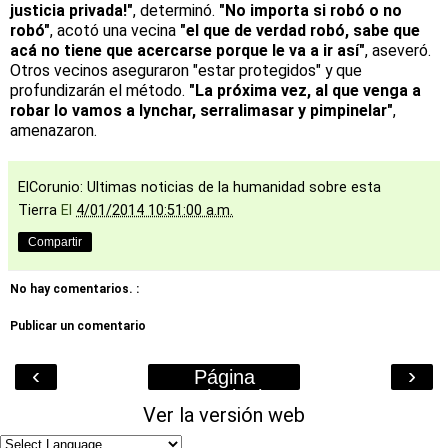
justicia privada!"
, determinó.
"No importa si robó o no
robó"
, acotó una vecina
"el que de verdad robó, sabe que
acá no tiene que acercarse porque le va a ir así"
, aseveró.
Otros vecinos aseguraron "estar protegidos" y que
profundizarán el método.
"La próxima vez, al que venga a
robar lo vamos a lynchar, serralimasar y pimpinelar"
,
amenazaron.
ElCorunio: Ultimas noticias de la humanidad sobre esta
Tierra
El
4/01/2014 10:51:00 a.m.
Compartir
No hay comentarios. :
Publicar un comentario
‹
›
Página
Principal
Ver la versión web