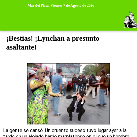
>
>
Mar del Plata,
Viernes 7 de Agosto de 2026
martes, 1 de abril de 2014
¡Bestias! ¡Lynchan a presunto
asaltante!
La gente se cansó. Un cruento suceso tuvo lugar ayer a la
tarde en un alejado barrio marplatense en el que un hombre,