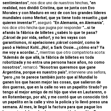
sentimientos"
, nos dice uno de nuestros hinchas,
"en
realidad, nos dividió Cristina, que se junta con Evo
Morales y con Maduro en vez de con los grandes líderes
mundiales como Merkel, que ya tiene todo resuelto ¿qué
quieren inventar?"
, aseguró.
"En Alemania, en Alemania"
,
nos dice otro hincha que pugna por responder
"...si te
afanás la fábrica de billetes ¿sabés lo que te pasa?
¡Cárcel de por vida, señor!, y no les vayas con
garantismos, ni apelaciones ¡cárcel común!, como le
pasó a Helmut Kohl...¡No!, a Sark Ossie...¿cómo era? Ya
me voy a acordar...",
mientras que otro compatriota acota:
"Además de que allà, la fábrica de billetes es toda
robotizada y no entra una persona hace años, no como
nosotros"
, remarcó.
"Nosotras queremos que gane
Argentina, porque es nuestro país"
, interviene una señora,
"pero ¿no te parece también justo que al Mundial lo
ganen los que hacen mejor las cosas, que salieron de
dos guerras, que en la calle no ves un papelito tirado? yo
tengo al mejor amigo de mi hijo que vive en Lautarenn, o
en Rotembergo, por ahí, y me contó que un conocido tiró
un papelito en la calle y vino la policía y lo llevó preso una
semana. Al mes, le llegó la factura para que pague los