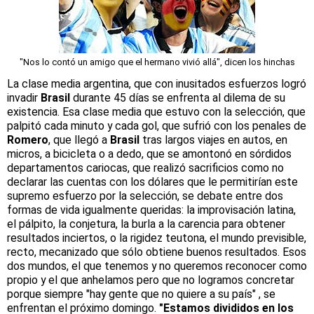
"Nos lo contó un amigo que el hermano vivió allá", dicen los hinchas
La clase media argentina, que con inusitados esfuerzos logró
invadir
Brasil
durante 45 días se enfrenta al dilema de su
existencia. Esa clase media que estuvo con la selección, que
palpitó cada minuto y cada gol, que sufrió con los penales de
Romero
, que llegó a
Brasil
tras largos viajes en autos, en
micros, a bicicleta o a dedo, que se amontonó en sórdidos
departamentos cariocas, que realizó sacrificios como no
declarar las cuentas con los dólares que le permitirían este
supremo esfuerzo por la selección, se debate entre dos
formas de vida igualmente queridas: la improvisación latina,
el pálpito, la conjetura, la burla a la carencia para obtener
resultados inciertos, o la rigidez teutona, el mundo previsible,
recto, mecanizado que sólo obtiene buenos resultados. Esos
dos mundos, el que tenemos y no queremos reconocer como
propio y el que anhelamos pero que no logramos concretar
porque siempre "hay gente que no quiere a su país" , se
enfrentan el próximo domingo.
"Estamos divididos en los