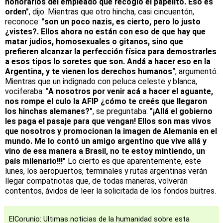
honorarios del empleado que recogió el papelito. Eso es
orden"
, dijo. Mientras que otro hincha, casi cincuentón,
reconoce:
"son un poco nazis, es cierto, pero lo justo
¿vistes?. Ellos ahora no están con eso de que hay que
matar judios, homosexuales o gitanos, sino que
prefieren alcanzar la perfección física para demostrarles
a esos tipos lo soretes que son. Andá a hacer eso en la
Argentina, y te vienen los derechos humanos"
, argumentó.
Mientras que un indignado con peluca celeste y blanca,
vociferaba:
"A nosotros por venir acá a hacer el aguante,
nos rompe el culo la AFIP ¿cómo te creés que llegaron
los hinchas alemanes?"
, se preguntaba:
"¡Allá el gobierno
les paga el pasaje para que vengan! Ellos son mas vivos
que nosotros y promocionan la imagen de Alemania en el
mundo. Me lo contó un amigo argentino que vive allá y
vino de esa manera a Brasil, no te estoy mintiendo, un
país milenario!!!"
Lo cierto es que aparentemente, este
lunes, los aeropuertos, terminales y rutas argentinas verán
llegar compatriotas que, de todas maneras, volverán
contentos, ávidos de leer la solicitada de los fondos buitres.
ElCorunio: Ultimas noticias de la humanidad sobre esta