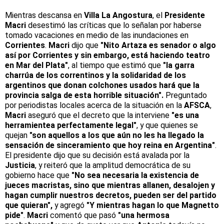
Mientras descansa en
Villa La Angostura
, el
Presidente
Macri
desestimó las críticas que lo señalan por haberse
tomado vacaciones en medio de las inundaciones en
Corrientes
.
Macri
dijo que
"Nito Artaza es senador o algo
así por Corrientes y sin embargo, está haciendo teatro
en Mar del Plata"
, al tiempo que estimó que
"la garra
charrúa de los correntinos y la solidaridad de los
argentinos que donan colchones usados hará que la
provincia salga de esta horrible situación".
Preguntado
por periodistas locales acerca de la situación en la
AFSCA
,
Macri
aseguró que el decreto que la interviene
"es una
herramientea perfectamente legal"
, y que quienes se
quejan
"son aquellos a los que aún no les ha llegado la
sensación de sinceramiento que hoy reina en Argentina"
.
El presidente dijo que su decisión está avalada por la
Justicia
, y reiteró que la amplitud democrática de su
gobierno hace que
"No sea necesaria la existencia de
jueces macristas, sino que mientras allanen, desalojen y
hagan cumplir nuestros decretos, pueden ser del partido
que quieran",
y agregó
"Y mientras hagan lo que Magnetto
pide"
.
Macri
comentó que pasó
"una hermosa