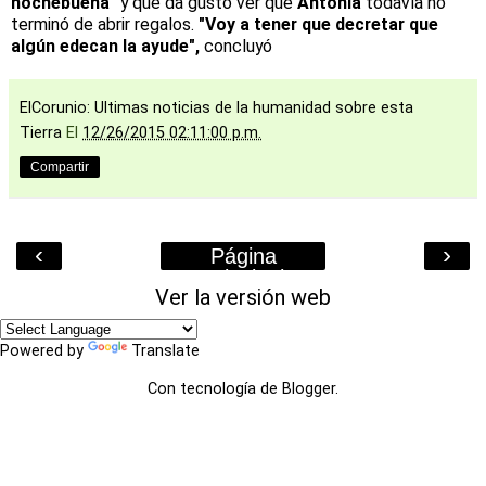
nochebuena"
y que da gusto ver que
Antonia
todavía no
terminó de abrir regalos.
"Voy a tener que decretar que
algún edecan la ayude",
concluyó
ElCorunio: Ultimas noticias de la humanidad sobre esta
Tierra
El
12/26/2015 02:11:00 p.m.
Compartir
‹
›
Página
Principal
Ver la versión web
Powered by
Translate
Con tecnología de
Blogger
.