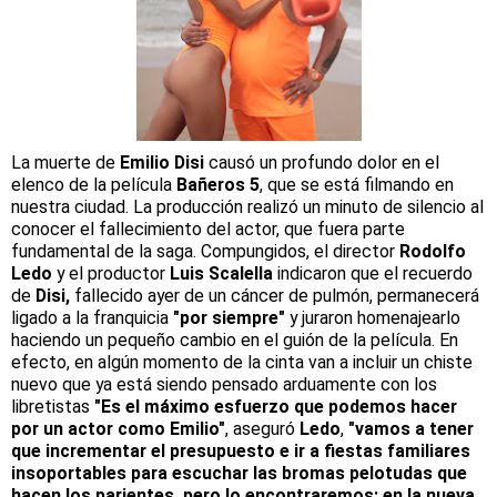
La muerte de
Emilio Disi
causó un profundo dolor en el
elenco de la película
Bañeros 5
, que se está filmando en
nuestra ciudad. La producción realizó un minuto de silencio al
conocer el fallecimiento del actor, que fuera parte
fundamental de la saga. Compungidos, el director
Rodolfo
Ledo
y el productor
Luis Scalella
indicaron que el recuerdo
de
Disi,
fallecido ayer de un cáncer de pulmón, permanecerá
ligado a la franquicia
"por siempre"
y juraron homenajearlo
haciendo un pequeño cambio en el guión de la película. En
efecto, en algún momento de la cinta van a incluir un chiste
nuevo que ya está siendo pensado arduamente con los
libretistas
"Es el máximo esfuerzo que podemos hacer
por un actor como Emilio"
, aseguró
Ledo
,
"vamos a tener
que incrementar el presupuesto e ir a fiestas familiares
insoportables para escuchar las bromas pelotudas que
hacen los parientes, pero lo encontraremos: en la nueva