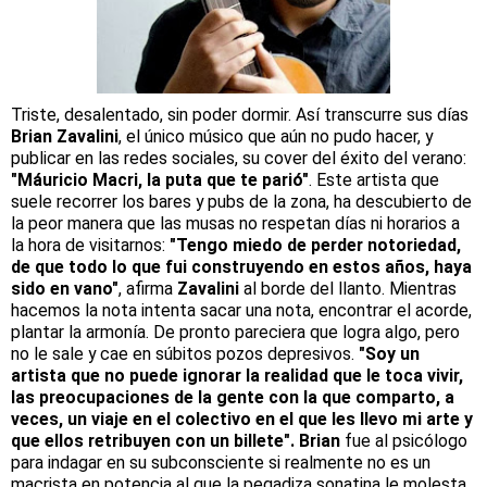
Triste, desalentado, sin poder dormir. Así transcurre sus días
Brian Zavalini
, el único músico que aún no pudo hacer, y
publicar en las redes sociales, su cover del éxito del verano:
"Máuricio Macri, la puta que te parió"
. Este artista que
suele recorrer los bares y pubs de la zona, ha descubierto de
la peor manera que las musas no respetan días ni horarios a
la hora de visitarnos:
"Tengo miedo de perder notoriedad,
de que todo lo que fui construyendo en estos años, haya
sido en vano"
, afirma
Zavalini
al borde del llanto. Mientras
hacemos la nota intenta sacar una nota, encontrar el acorde,
plantar la armonía. De pronto pareciera que logra algo, pero
no le sale y cae en súbitos pozos depresivos.
"Soy un
artista que no puede ignorar la realidad que le toca vivir,
las preocupaciones de la gente con la que comparto, a
veces, un viaje en el colectivo en el que les llevo mi arte y
que ellos retribuyen con un billete". Brian
fue al psicólogo
para indagar en su subconsciente si realmente no es un
macrista en potencia al que la pegadiza sonatina le molesta