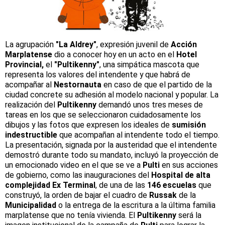
La agrupación
"La Aldrey"
, expresión juvenil de
Acción
Marplatense
dio a conocer hoy en un acto en el
Hotel
Provincial,
el
"Pultikenny"
, una simpática mascota que
representa los valores del intendente y que habrá de
acompañar al
Nestornauta
en caso de que el partido de la
ciudad concrete su adhesión al modelo nacional y popular. La
realización del
Pultikenny
demandó unos tres meses de
tareas en los que se seleccionaron cuidadosamente los
dibujos y las fotos que expresen los ideales de
sumisión
indestructible
que acompañan al intendente todo el tiempo.
La presentación, signada por la austeridad que el intendente
demostró durante todo su mandato, incluyó la proyección de
un emocionado video en el que se ve a
Pulti
en sus acciones
de gobierno, como las inauguraciones del
Hospital de alta
complejidad Ex Terminal
, de una de las
146 escuelas
que
construyó, la orden de bajar el cuadro de
Russak
de la
Municipalidad
o la entrega de la escritura a la última familia
marplatense que no tenía vivienda. El
Pultikenny
será la