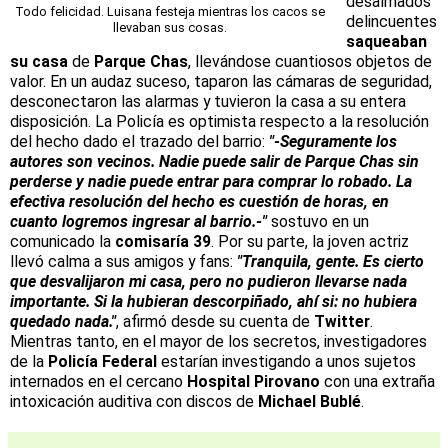
desalmados
Todo felicidad. Luisana festeja mientras los cacos se
delincuentes
llevaban sus cosas.
saqueaban
su casa
de
Parque Chas
, llevándose cuantiosos objetos de
valor. En un audaz suceso, taparon las cámaras de seguridad,
desconectaron las alarmas y tuvieron la casa a su entera
disposición. La Policía es optimista respecto a la resolución
del hecho dado el trazado del barrio:
"-Seguramente los
autores son vecinos. Nadie puede salir de Parque Chas sin
perderse y nadie puede entrar para comprar lo robado. La
efectiva resolución del hecho es cuestión de horas, en
cuanto logremos ingresar al barrio.-"
sostuvo en un
comunicado la
comisaría 39
. Por su parte, la joven actriz
llevó calma a sus amigos y fans:
"Tranquila, gente. Es cierto
que desvalijaron mi casa, pero no pudieron llevarse nada
importante. Si la hubieran descorpiñado, ahí si: no hubiera
quedado nada."
, afirmó desde su cuenta de
Twitter
.
Mientras tanto, en el mayor de los secretos, investigadores
de la
Policía Federal
estarían investigando a unos sujetos
internados en el cercano
Hospital Pirovano
con una extraña
intoxicación auditiva con discos de
Michael Bublé
.