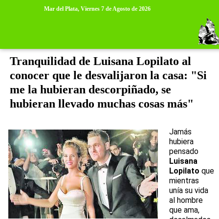
>
>
Mar del Plata,
Viernes 7 de Agosto de 2026
domingo, 3 de abril de 2011
Tranquilidad de Luisana Lopilato al
conocer que le desvalijaron la casa: "Si
me la hubieran descorpiñado, se
hubieran llevado muchas cosas más"
Jamás
hubiera
pensado
Luisana
Lopilato
que
mientras
unía su vida
al hombre
que ama,