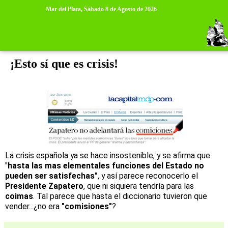
>
>
Mar del Plata,
Sábado 8 de Agosto de 2026
miércoles, 22 de junio de 2011
¡Esto sí que es crisis!
La crisis española ya se hace insostenible, y se afirma que
"
hasta las mas elementales funciones del Estado no
pueden ser satisfechas"
, y así parece reconocerlo el
Presidente Zapatero
, que ni siquiera tendría para las
coimas
. Tal parece que hasta el diccionario tuvieron que
vender...¿no era
"comisiones"
?